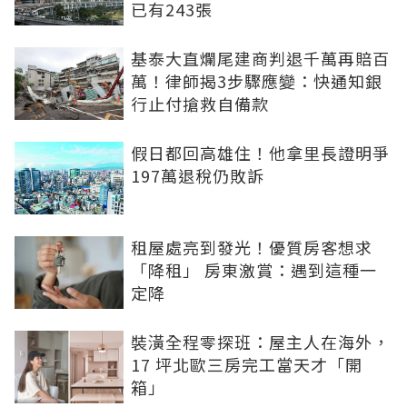
已有243張
基泰大直爛尾建商判退千萬再賠百
萬！律師揭3步驟應變：快通知銀
行止付搶救自備款
假日都回高雄住！他拿里長證明爭
197萬退稅仍敗訴
租屋處亮到發光！優質房客想求
「降租」 房東激賞：遇到這種一
定降
裝潢全程零探班：屋主人在海外，
17 坪北歐三房完工當天才「開
箱」