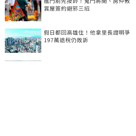
進門前先按鈴！鬼門將開、房仲教
賞屋簽約避邪三招
假日都回高雄住！他拿里長證明爭
197萬退稅仍敗訴
房市快要V轉！小孟老師指「明年
迎突破」：今年下半年是買點...資
金僅暫時被AI吸走
36%境外資金撐日本不動產交易
住宅、飯店及物流躍投資焦點