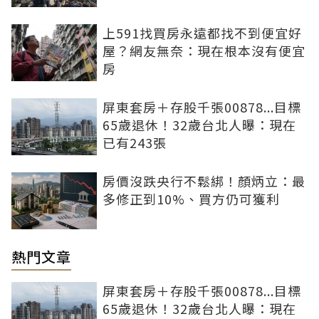
上591找買房永遠都找不到便宜好
屋？網友無奈：現在根本沒有便宜
房
屏東套房＋存股千張00878...目標
65歲退休！32歲台北人曝：現在
已有243張
房價沒跌央行不鬆綁！顏炳立：最
多修正到10%、買方仍可獲利
熱門文章
屏東套房＋存股千張00878...目標
65歲退休！32歲台北人曝：現在