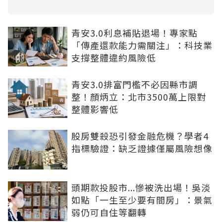
青安3.0利息補貼退場！專家點
「傳產還款能力需關注」：科技業
支撐整體違約風險低
青安3.0排富門檻不必因縣市調
整！顏炳立：北市3500萬上限對
整體影響低
股房雙殺恐引發金融危機？學者4
指標驗證：缺乏證據僅屬風險想像
頭期款投股市...慘被洗出場！吳淡
如點「一生至少要有間房」：景氣
弱仍可自住等翻轉