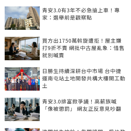
青安3.0有3年不必急搶上車！專
家：選舉前是觀察點
買方出1750萬斡旋遭拒！屋主嫌
打9折不賣 網批中古屋亂象：惜售
就別喊賣
日勝生持續深耕台中市場 台中捷
運南屯站土地開發共構大樓開工動
土
青安3.0排富掀爭議！高薪族喊
「像被懲罰」 網友正反意見吵翻