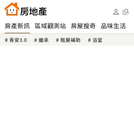
房產新訊
區域觀測站
房屋搜奇
品味生活
青安3.0
繼承
租屋補助
浴室