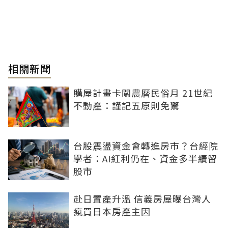
相關新聞
購屋計畫卡關農曆民俗月 21世紀
不動產：謹記五原則免驚
台股震盪資金會轉進房市？台經院
學者：AI紅利仍在、資金多半續留
股市
赴日置產升溫 信義房屋曝台灣人
瘋買日本房產主因