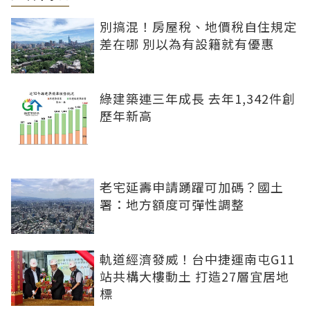
別搞混！房屋稅、地價稅自住規定
差在哪 別以為有設籍就有優惠
綠建築連三年成長 去年1,342件創
歷年新高
老宅延壽申請踴躍可加碼？國土
署：地方額度可彈性調整
軌道經濟發威！台中捷運南屯G11
站共構大樓動土 打造27層宜居地
標