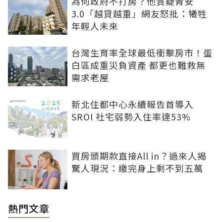
為何政府不打房？他質疑青安
3.0「越貸越重」網友怒批：犧牲
年輕人未來
台灣生育率全球最低衝擊房市！蛋
白區成重災負資產 都更也難救無
需求老屋
新北住都中心永續報告首導入
SROI 社宅弱勢入住率達53%
買房頭期款直接All in？過來人揭
驚人現況：繳完身上剩不到五萬
熱門文章