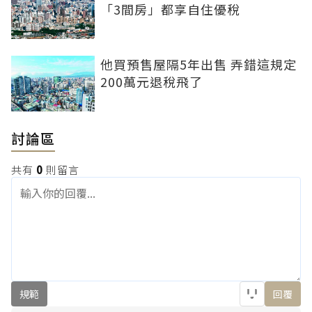
「3間房」都享自住優稅
他買預售屋隔5年出售 弄錯這規定
200萬元退稅飛了
討論區
共有
0
則留言
規範
回覆