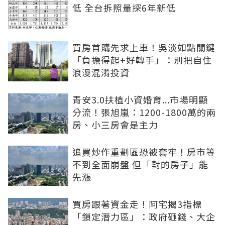
低 全台拆照量探6年新低
買房首購先求上車！吳淡如點關鍵
「負擔得起+好轉手」：別把自住
浪漫混淆投資
青安3.0扶植小資婚育...市場明顯
分流！張旭嵐：1200-1800萬的兩
房、小三房會是主力
追買炒作重劃區恐被套牢！房市等
不到全面崩盤 但「對的房子」能
先漲
買房跟著資金走！阿宅揭3指標
「鎖定潛力區」：政府砸錢、大企