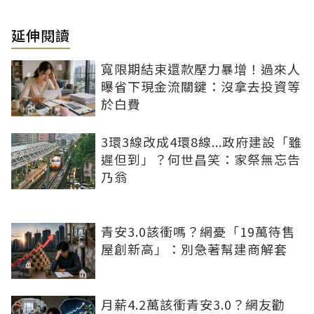
延伸閱讀
寬限期結束還款壓力暴增！過來人
曝省下現金流關鍵：沒拿去投資等
於白費
3環3線改成4環8線...政府建設「雖
遲但到」？何世昌笑：家祭無忘告
乃翁
青安3.0該衝嗎？網憂「19萬待售
屋創新高」：別急著幫建商解套
月薪4.2萬該衝青安3.0？網友勸