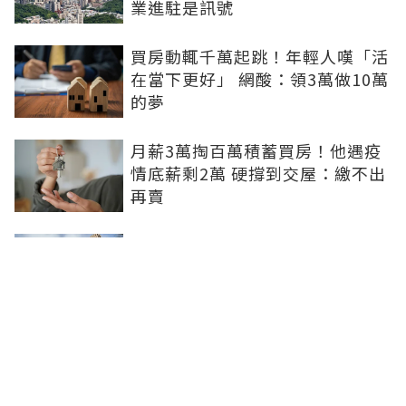
業進駐是訊號
買房動輒千萬起跳！年輕人嘆「活
在當下更好」 網酸：領3萬做10萬
的夢
月薪3萬掏百萬積蓄買房！他遇疫
情底薪剩2萬 硬撐到交屋：繳不出
再賣
8成民眾再等1年才願進場買房！專
家指2關鍵：都在等大選端牛肉、
加上沉迷股市
0積蓄被迫買房！北漂族砸100萬
搶買A7預售破7字頭 網驚：割韭
菜？