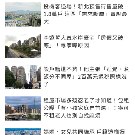
投機客退場！新北預售待售量破
1.8萬戶 這區「需求斷層」賣壓最
大
李遠哲大直水岸豪宅「房價又破
底」！專家曝原因
設戶籍還不夠！他主張「睡覺、煮
飯分不同屋」2百萬元退稅照樣沒
了
租屋市場多殘忍老了才知道！包租
公曝「有小孩家庭是首選」：寧可
不租老人也別自找麻煩
媽媽、女兒共同繼承 戶籍這樣遷