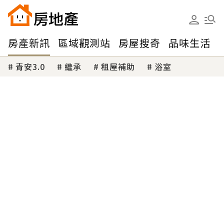
房產新訊
區域觀測站
房屋搜奇
品味生活
青安3.0
繼承
租屋補助
浴室