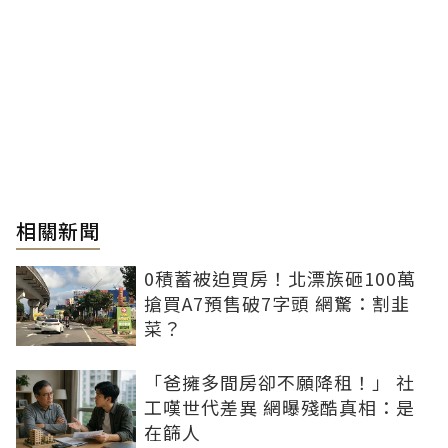
相關新聞
0積蓄被迫買房！北漂族砸100萬
搶買A7預售破7字頭 網驚：割韭
菜？
「爸擁多間房卻不願降租！」 社
工嘆世代差異 網曝殘酷真相：是
在篩人