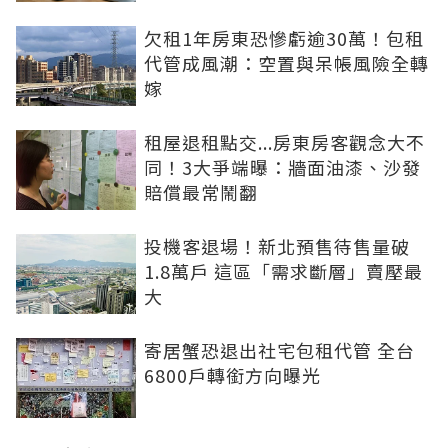
欠租1年房東恐慘虧逾30萬！包租
代管成風潮：空置與呆帳風險全轉
嫁
租屋退租點交...房東房客觀念大不
同！3大爭端曝：牆面油漆、沙發
賠償最常鬧翻
投機客退場！新北預售待售量破
1.8萬戶 這區「需求斷層」賣壓最
大
寄居蟹恐退出社宅包租代管 全台
6800戶轉銜方向曝光