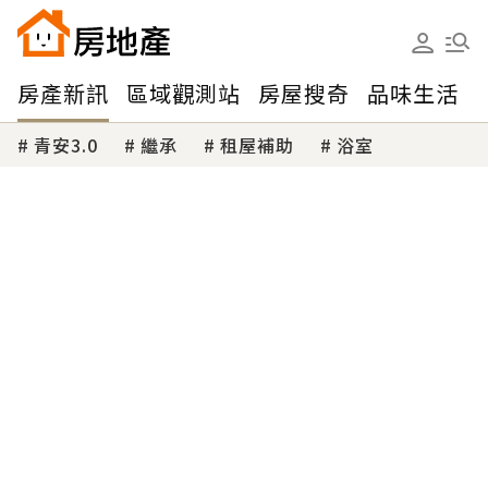
房產新訊
區域觀測站
房屋搜奇
品味生活
青安3.0
繼承
租屋補助
浴室