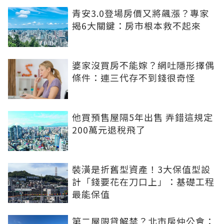
青安3.0登場房價又將飆漲？專家
揭6大關鍵：房市根本救不起來
婆家沒買房不能嫁？網吐隱形擇偶
條件：連三代存不到錢很奇怪
他買預售屋隔5年出售 弄錯這規定
200萬元退稅飛了
裝潢是折舊型資產！3大保值型設
計「錢要花在刀口上」：基礎工程
最能保值
第二屋限貸解禁？北市房仲公會：