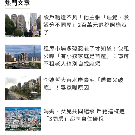
熱門文章
設戶籍還不夠！他主張「睡覺、煮
飯分不同屋」2百萬元退稅照樣沒
了
租屋市場多殘忍老了才知道！包租
公曝「有小孩家庭是首選」：寧可
不租老人也別自找麻煩
李遠哲大直水岸豪宅「房價又破
底」！專家曝原因
媽媽、女兒共同繼承 戶籍這樣遷
「3間房」都享自住優稅