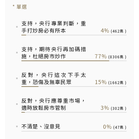
* 單選
支持，央行專業判斷，重
4%
手打炒房必有所本
462
支持，期待央行再加碼措
77%
施，杜絕房市炒作
8306
反對，央行這次下手太
15%
重，恐傷及無辜民眾
1662
反對，央行應尊重市場，
3%
適時放鬆房市管制
302
不清楚、沒意見
0%
47