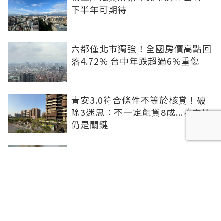
下半年可期待
六都僅北市獨強！全國房價高點回
落4.72% 台中年跌超過6%重傷
青安3.0符合條件不等於核貸！破
除3迷思：不一定能貸8成...收支比
仍是關鍵
租屋處亮到發光！優質房客想求
「降租」 房東激賞：遇到這種一
定降
防社宅包租代管斷鏈 內政部：必
要時將向涉案業者求償