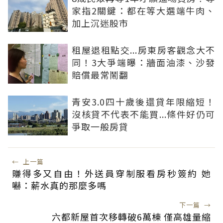
家指2關鍵：都在等大選端牛肉、
加上沉迷股市
租屋退租點交...房東房客觀念大不
同！3大爭端曝：牆面油漆、沙發
賠償最常鬧翻
青安3.0四十歲後還貸年限縮短！
沒核貸不代表不能買...條件好仍可
爭取一般房貸
←
上一篇
賺得多又自由！外送員穿制服看房秒簽約 她
嚇：薪水真的那麼多嗎
下一篇
→
六都新屋首次移轉破6萬棟 僅高雄量縮