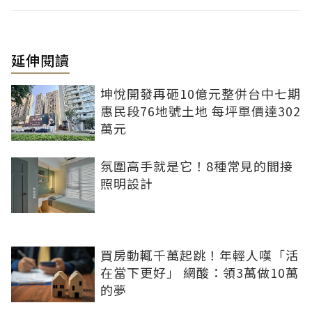
延伸閱讀
坤悅開發再砸10億元整併台中七期
惠民段76地號土地 每坪單價達302
萬元
氛圍高手就是它！8種常見的間接
照明設計
買房動輒千萬起跳！年輕人嘆「活
在當下更好」 網酸：領3萬做10萬
的夢