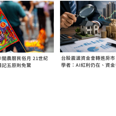
台股震盪資金會轉進房市
關農曆民俗月 21世紀
學者：AI紅利仍在、資
謹記五原則免驚
股市