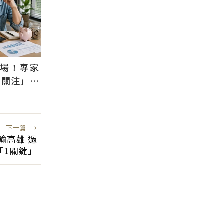
退場！專家
需關注」：
風險低
下一篇
→
輸高雄 過
「1關鍵」