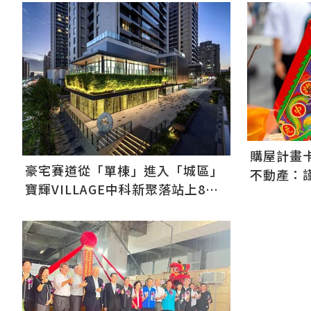
購屋計畫卡
豪宅賽道從「單棟」進入「城區」
不動產：
寶輝VILLAGE中科新聚落站上8字
頭