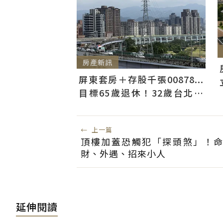
房產新訊
屏東套房＋存股千張00878...
目標65歲退休！32歲台北人
曝：現在已有243張
←
上一篇
頂樓加蓋恐觸犯「探頭煞」！
財、外遇、招來小人
延伸閱讀