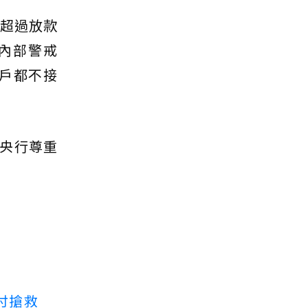
得超過放款
為內部警戒
貸戶都不接
央行尊重
付搶救