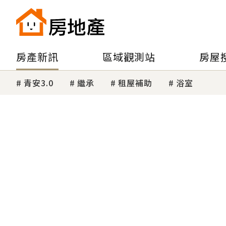
房產新訊
區域觀測站
房屋
青安3.0
繼承
租屋補助
浴室