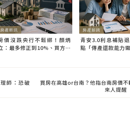
房產新訊
房產新訊
房價沒跌央行不鬆綁！顏炳
青安3.0利息補貼
立：最多修正到10%、買方仍
點「傳產還款能力
可獲利
科技業支撐整體違約
命理師：恐破
買房在高雄or台南？他指台南房價不
來人提醒