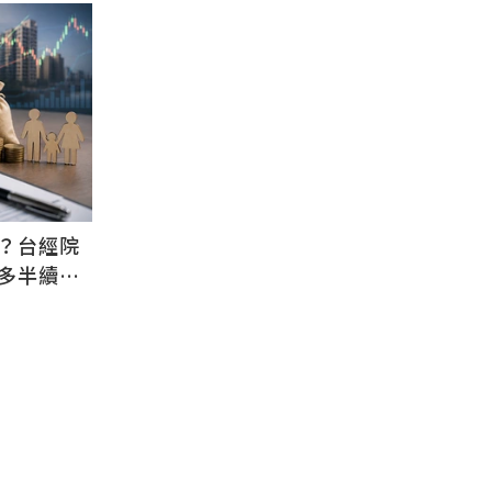
？台經院
金多半續留