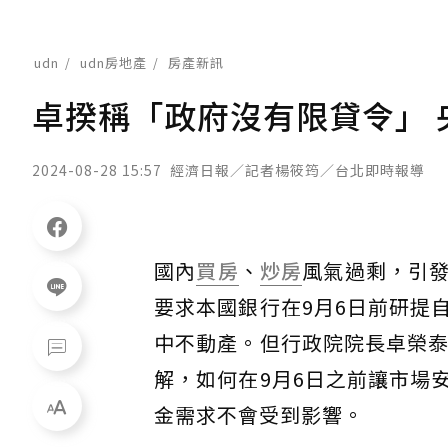
udn
udn房地產
房產新訊
卓揆稱「政府沒有限貸令」 
2024-08-28 15:57
經濟日報／記者楊筱筠／台北即時報導
國內
買房
、
炒房
風氣過剩，引
要求本國銀行在9月6日前研提
中不動產。但行政院院長卓榮泰
解，如何在9月6日之前讓市場
金需求不會受到影響。