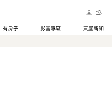
有房子
影音專區
買屋新知