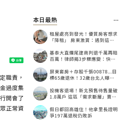
本日最熱
租屋處亮到發光！優質房客想求
「降租」 房東激賞：遇到這種
一定降
基泰大直爛尾建商判退千萬再賠
百萬！律師揭3步驟應變：快通
知銀行止付搶救自備款
屏東套房＋存股千張00878...目
定職責，
標65歲退休！32歲台北人曝：
現在已有243張
金過度集
投機客退場！新北預售待售量破
1.8萬戶 這區「需求斷層」賣壓
央行開會了
最大
民眾正常資
假日都回高雄住！他拿里長證明
爭197萬退稅仍敗訴