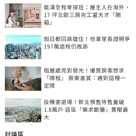
裝潢全程零探班：屋主人在海外，
17 坪北歐三房完工當天才「開
箱」
假日都回高雄住！他拿里長證明爭
197萬退稅仍敗訴
租屋處亮到發光！優質房客想求
「降租」 房東激賞：遇到這種一
定降
投機客退場！新北預售待售量破
1.8萬戶 這區「需求斷層」賣壓最
大
討論區