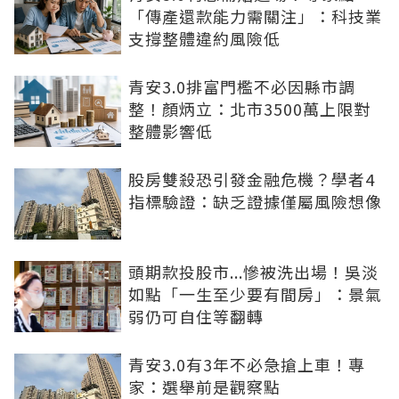
「傳產還款能力需關注」：科技業
支撐整體違約風險低
青安3.0排富門檻不必因縣市調
整！顏炳立：北市3500萬上限對
整體影響低
股房雙殺恐引發金融危機？學者4
指標驗證：缺乏證據僅屬風險想像
頭期款投股市...慘被洗出場！吳淡
如點「一生至少要有間房」：景氣
弱仍可自住等翻轉
青安3.0有3年不必急搶上車！專
家：選舉前是觀察點