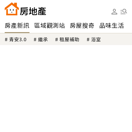
房產新訊
區域觀測站
房屋搜奇
品味生活
青安3.0
繼承
租屋補助
浴室