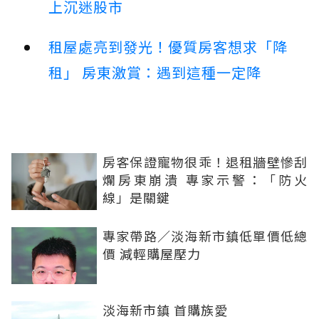
上沉迷股市
租屋處亮到發光！優質房客想求「降
租」 房東激賞：遇到這種一定降
房客保證寵物很乖！退租牆壁慘刮
爛房東崩潰 專家示警：「防火
線」是關鍵
專家帶路／淡海新市鎮低單價低總
價 減輕購屋壓力
淡海新市鎮 首購族愛