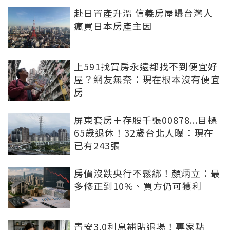
赴日置產升溫 信義房屋曝台灣人
瘋買日本房產主因
上591找買房永遠都找不到便宜好
屋？網友無奈：現在根本沒有便宜
房
屏東套房＋存股千張00878...目標
65歲退休！32歲台北人曝：現在
已有243張
房價沒跌央行不鬆綁！顏炳立：最
多修正到10%、買方仍可獲利
青安3.0利息補貼退場！專家點