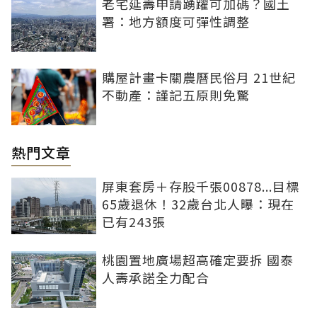
老宅延壽申請踴躍可加碼？國土
署：地方額度可彈性調整
購屋計畫卡關農曆民俗月 21世紀
不動產：謹記五原則免驚
熱門文章
屏東套房＋存股千張00878...目標
65歲退休！32歲台北人曝：現在
已有243張
桃園置地廣場超高確定要拆 國泰
人壽承諾全力配合