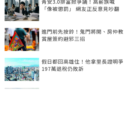
青安3.0排富掀爭議！高薪族喊
「像被懲罰」 網友正反意見吵翻
進門前先按鈴！鬼門將開、房仲教
賞屋簽約避邪三招
假日都回高雄住！他拿里長證明爭
197萬退稅仍敗訴
房市快要V轉！小孟老師指「明年
迎突破」：今年下半年是買點...資
金僅暫時被AI吸走
36%境外資金撐日本不動產交易
住宅、飯店及物流躍投資焦點