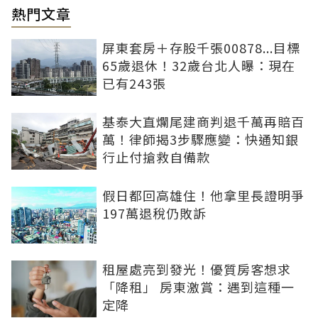
熱門文章
屏東套房＋存股千張00878...目標
65歲退休！32歲台北人曝：現在
已有243張
基泰大直爛尾建商判退千萬再賠百
萬！律師揭3步驟應變：快通知銀
行止付搶救自備款
假日都回高雄住！他拿里長證明爭
197萬退稅仍敗訴
租屋處亮到發光！優質房客想求
「降租」 房東激賞：遇到這種一
定降