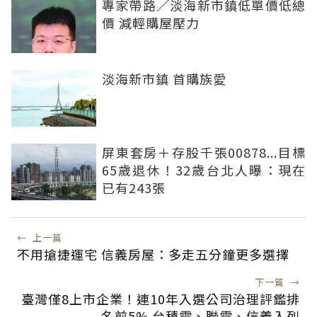
專家帶路／淡海新市鎮低單價低總
價 減輕購屋壓力
淡海新市鎮 首購族愛
屏東套房＋存股千張00878...目標
65歲退休！32歲台北人曝：現在
已有243張
←
上一篇
不用搶捷運宅 信義房屋：多走五分鐘更多選擇
下一篇
→
臺灣僅8上市企業！連10年入選公司治理評鑑排
名前5% 台積電、聯電、信義入列