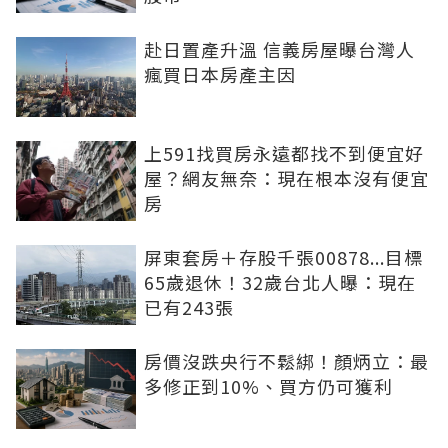
赴日置產升溫 信義房屋曝台灣人
瘋買日本房產主因
上591找買房永遠都找不到便宜好
屋？網友無奈：現在根本沒有便宜
房
屏東套房＋存股千張00878...目標
65歲退休！32歲台北人曝：現在
已有243張
房價沒跌央行不鬆綁！顏炳立：最
多修正到10%、買方仍可獲利