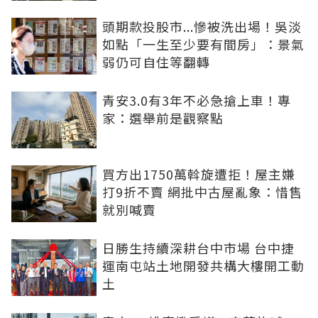
頭期款投股市...慘被洗出場！吳淡
如點「一生至少要有間房」：景氣
弱仍可自住等翻轉
青安3.0有3年不必急搶上車！專
家：選舉前是觀察點
買方出1750萬斡旋遭拒！屋主嫌
打9折不賣 網批中古屋亂象：惜售
就別喊賣
日勝生持續深耕台中市場 台中捷
運南屯站土地開發共構大樓開工動
土