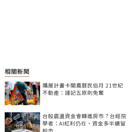
相關新聞
購屋計畫卡關農曆民俗月 21世紀
不動產：謹記五原則免驚
台股震盪資金會轉進房市？台經院
學者：AI紅利仍在、資金多半續留
股市