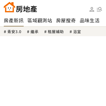
房產新訊
區域觀測站
房屋搜奇
品味生活
青安3.0
繼承
租屋補助
浴室