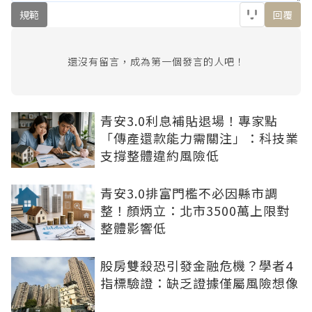
規範
回覆
還沒有留言，成為第一個發言的人吧！
青安3.0利息補貼退場！專家點
「傳產還款能力需關注」：科技業
支撐整體違約風險低
青安3.0排富門檻不必因縣市調
整！顏炳立：北市3500萬上限對
整體影響低
股房雙殺恐引發金融危機？學者4
指標驗證：缺乏證據僅屬風險想像