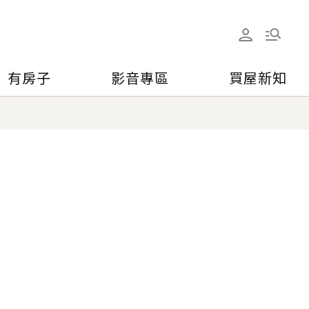
有房子
影音專區
買屋新知