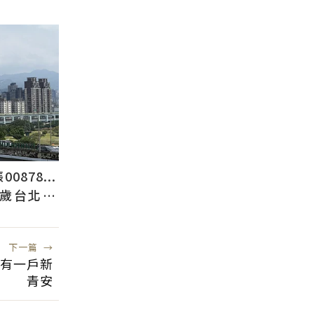
878...
2歲台北人
下一篇
→
就有一戶新
青安