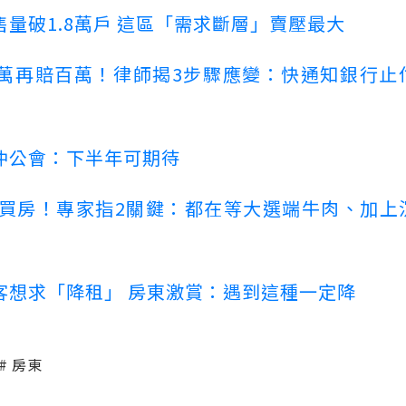
量破1.8萬戶 這區「需求斷層」賣壓最大
萬再賠百萬！律師揭3步驟應變：快通知銀行止
仲公會：下半年可期待
場買房！專家指2關鍵：都在等大選端牛肉、加上
客想求「降租」 房東激賞：遇到這種一定降
房東