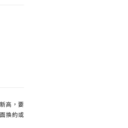
月新高，要
面換約或