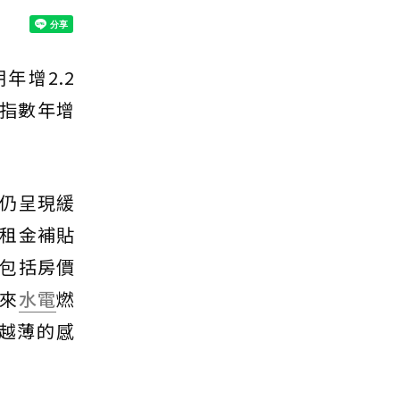
年增2.2
租指數年增
。
仍呈現緩
租金補貼
包括房價
來
水電
燃
越薄的感