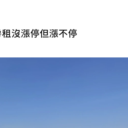
房租沒漲停但漲不停