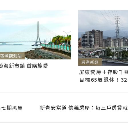
區域觀測站
房產新訊
淡海新市鎮 首購族愛
屏東套房＋存股千張00
目標65歲退休！3
曝：現在已有243張
出七期黑馬
新青安當道 信義房屋：每三戶房貸