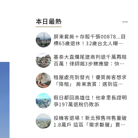
本日最熱
屏東套房＋存股千張00878...目
標65歲退休！32歲台北人曝：
現在已有243張
基泰大直爛尾建商判退千萬再賠
百萬！律師揭3步驟應變：快通
知銀行止付搶救自備款
租屋處亮到發光！優質房客想求
「降租」 房東激賞：遇到這種
一定降
假日都回高雄住！他拿里長證明
爭197萬退稅仍敗訴
投機客退場！新北預售待售量破
1.8萬戶 這區「需求斷層」賣壓
最大