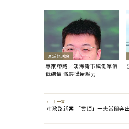
區域觀測站
專家帶路／淡海新市鎮低單價
低總價 減輕購屋壓力
←
上一篇
市政路新案 「雲頂」一夫當關奔