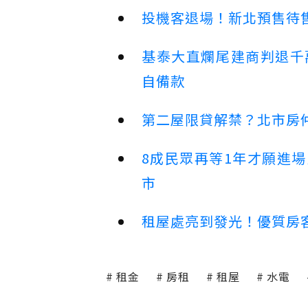
投機客退場！新北預售待售
基泰大直爛尾建商判退千
自備款
第二屋限貸解禁？北市房
8成民眾再等1年才願進
市
租屋處亮到發光！優質房
租金
房租
租屋
水電