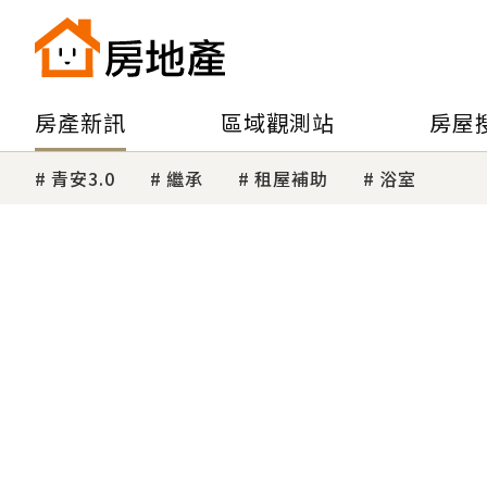
房產新訊
區域觀測站
房屋
青安3.0
繼承
租屋補助
浴室