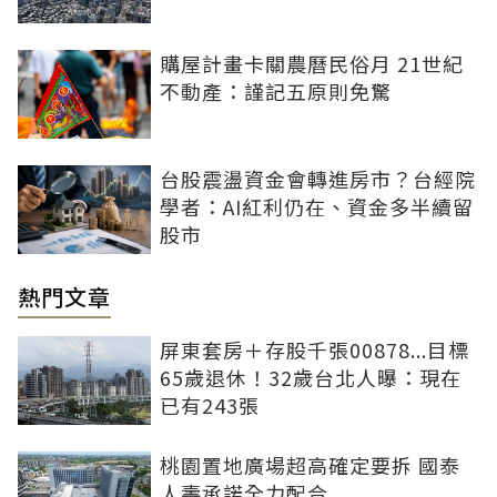
購屋計畫卡關農曆民俗月 21世紀
不動產：謹記五原則免驚
台股震盪資金會轉進房市？台經院
學者：AI紅利仍在、資金多半續留
股市
熱門文章
屏東套房＋存股千張00878...目標
65歲退休！32歲台北人曝：現在
已有243張
桃園置地廣場超高確定要拆 國泰
人壽承諾全力配合