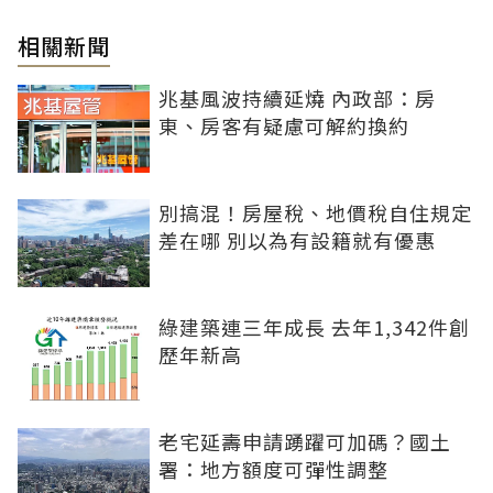
相關新聞
兆基風波持續延燒 內政部：房
東、房客有疑慮可解約換約
別搞混！房屋稅、地價稅自住規定
差在哪 別以為有設籍就有優惠
綠建築連三年成長 去年1,342件創
歷年新高
老宅延壽申請踴躍可加碼？國土
署：地方額度可彈性調整