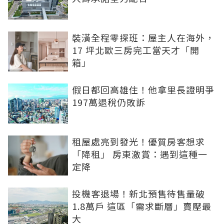
裝潢全程零探班：屋主人在海外，
17 坪北歐三房完工當天才「開
箱」
假日都回高雄住！他拿里長證明爭
197萬退稅仍敗訴
租屋處亮到發光！優質房客想求
「降租」 房東激賞：遇到這種一
定降
投機客退場！新北預售待售量破
1.8萬戶 這區「需求斷層」賣壓最
大