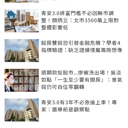
青安3.0排富門檻不必因縣市調
整！顏炳立：北市3500萬上限對
整體影響低
股房雙殺恐引發金融危機？學者4
指標驗證：缺乏證據僅屬風險想像
頭期款投股市...慘被洗出場！吳淡
如點「一生至少要有間房」：景氣
弱仍可自住等翻轉
青安3.0有3年不必急搶上車！專
家：選舉前是觀察點