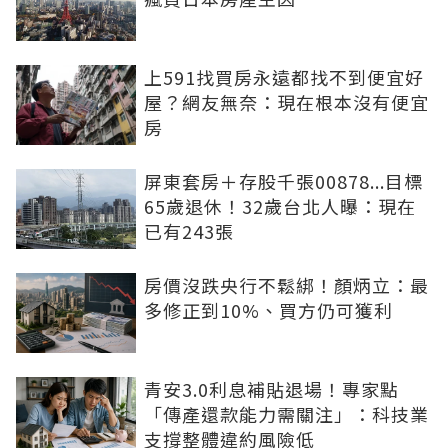
上591找買房永遠都找不到便宜好
屋？網友無奈：現在根本沒有便宜
房
屏東套房＋存股千張00878...目標
65歲退休！32歲台北人曝：現在
已有243張
房價沒跌央行不鬆綁！顏炳立：最
多修正到10%、買方仍可獲利
青安3.0利息補貼退場！專家點
「傳產還款能力需關注」：科技業
支撐整體違約風險低