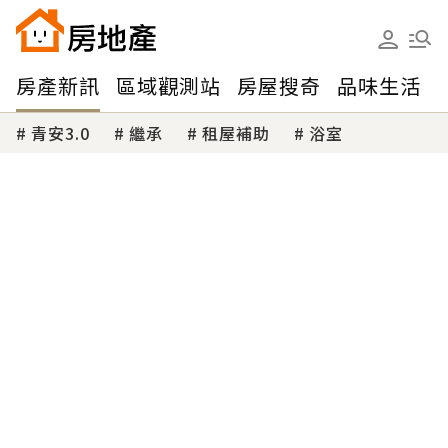
房產新訊
區域觀測站
房屋搜奇
品味生活
青安3.0
繼承
租屋補助
浴室