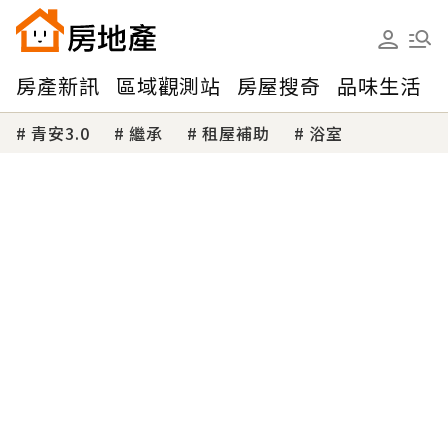
房產新訊
區域觀測站
房屋搜奇
品味生活
青安3.0
繼承
租屋補助
浴室