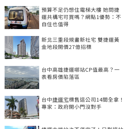
預算不足仍想住電梯大樓 她問捷
運共構宅可買嗎？網點1優勢：不
自住也值得
新北三重段規畫新社宅 雙捷運黃
金地段開價27億招標
台中高雄捷運哪站CP值最高？一
表看房價陷落區
台中
捷運宅
標售這公司14間全拿！
專家：政府開小門沒對手