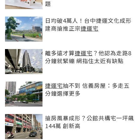
題
日均破4萬人！台中捷運文化成形
建商搶推正宗
捷運宅
離多遠才算
捷運宅
？他認為走路8
分鐘就緊繃 網指住太近有缺點
捷運宅
抽不到 信義房屋：多走五
分鐘選擇更多
搶房風暴成形？公館共構宅一坪飆
144萬 創新高