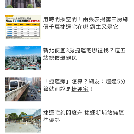
用時間換空間！兩張表揭露三房總
價千萬
捷運宅
在哪 霸主又是它
新北便宜3房
捷運宅
哪裡找？這五
站總價最親民
「捷運旁」怎算？網友：超過5分
鐘就別說是
捷運宅
！
捷運宅
詢問度升 捷運新埔站擁這
些優勢