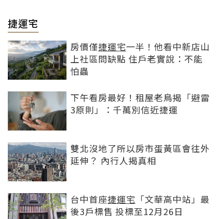
捷運宅
房價僅
捷運宅
一半！他看中新店山
上社區問缺點 住戶老實說：不能
怕蟲
下午看房最好！租屋老鳥揭「避雷
3原則」：千萬別信近捷運
雙北沒地了所以房市蛋黃區會往外
延伸？ 內行人揭真相
台中首座
捷運宅
「文華高中站」最
後3戶標售 投標至12月26日