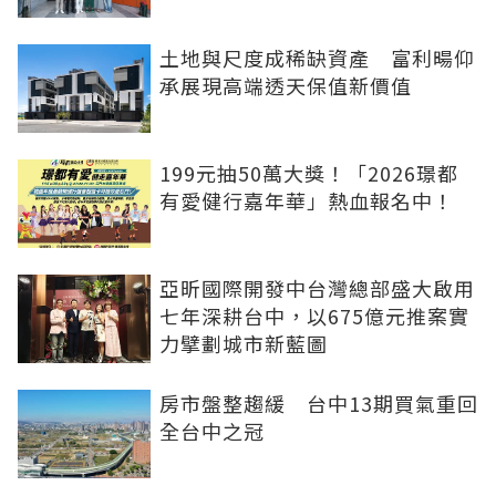
土地與尺度成稀缺資產 富利暘仰
承展現高端透天保值新價值
199元抽50萬大獎！「2026璟都
有愛健行嘉年華」熱血報名中！
亞昕國際開發中台灣總部盛大啟用
七年深耕台中，以675億元推案實
力擘劃城市新藍圖
房市盤整趨緩 台中13期買氣重回
全台中之冠