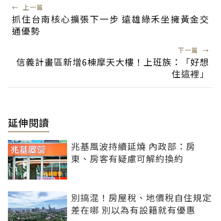
←
上一篇
抓住台南核心擴張下一步 遠雄綠禾坐擁黃金交
通優勢
下一篇
→
信義計畫區新增6棟摩天大樓！上班族：「好想
住這裡」
延伸閱讀
兆基風波持續延燒 內政部：房
東、房客有疑慮可解約換約
別搞混！房屋稅、地價稅自住規定
差在哪 別以為有設籍就有優惠