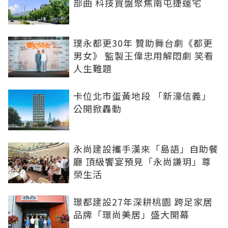
部曲 科技買盤聚焦南屯捷運宅
璞永都更30年 贊助舞台劇《都更
男女》 監製王偉忠用解悶劇 笑看
人生難題
卡位北市蛋黃地段 「新濠信義」
公開掀轟動
永尚建設攜手漢來「島語」自助餐
廳 頂級饗宴預見「永尚謙玥」尊
榮生活
璟都建設27年深耕桃園 跨足家居
品牌「璟尚美居」盛大開幕