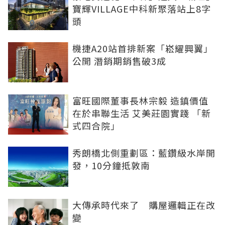
寶輝VILLAGE中科新聚落站上8字
頭
機捷A20站首排新案「崧耀興翼」
公開 潛銷期銷售破3成
富旺國際董事長林宗毅 造鎮價值
在於串聯生活 艾美莊園實踐 「新
式四合院」
秀朗橋北側重劃區：藍鑽級水岸開
發，10分鐘抵敦南
大傳承時代來了 購屋邏輯正在改
變