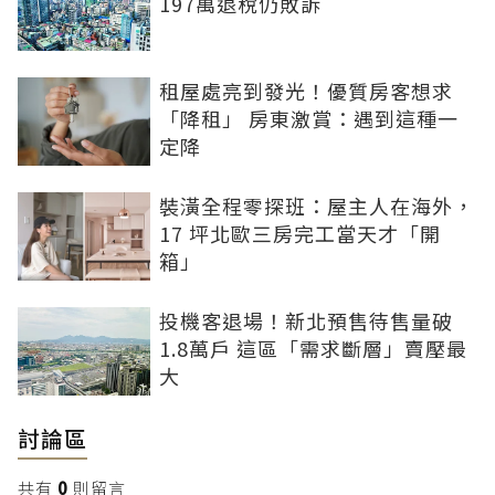
197萬退稅仍敗訴
租屋處亮到發光！優質房客想求
「降租」 房東激賞：遇到這種一
定降
裝潢全程零探班：屋主人在海外，
17 坪北歐三房完工當天才「開
箱」
投機客退場！新北預售待售量破
1.8萬戶 這區「需求斷層」賣壓最
大
討論區
共有
0
則留言