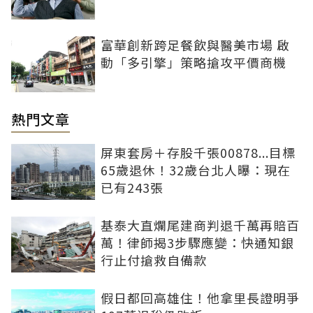
富華創新跨足餐飲與醫美市場 啟
動「多引擎」策略搶攻平價商機
熱門文章
屏東套房＋存股千張00878...目標
65歲退休！32歲台北人曝：現在
已有243張
基泰大直爛尾建商判退千萬再賠百
萬！律師揭3步驟應變：快通知銀
行止付搶救自備款
假日都回高雄住！他拿里長證明爭