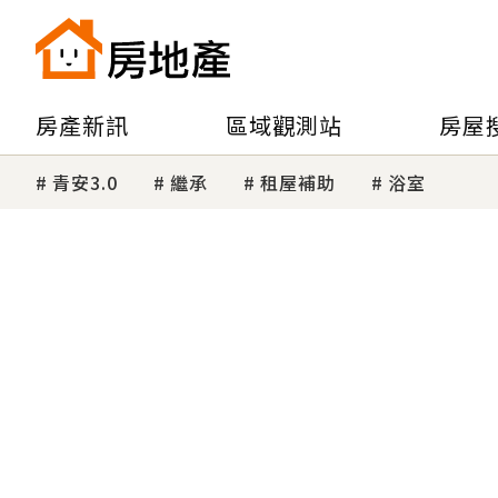
房產新訊
區域觀測站
房屋
青安3.0
繼承
租屋補助
浴室