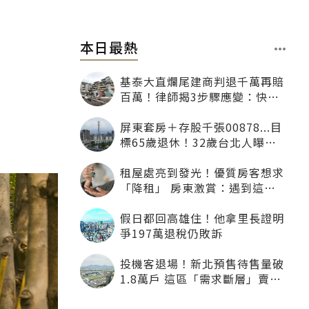
本日最熱
基泰大直爛尾建商判退千萬再賠
百萬！律師揭3步驟應變：快通
知銀行止付搶救自備款
屏東套房＋存股千張00878...目
標65歲退休！32歲台北人曝：
現在已有243張
租屋處亮到發光！優質房客想求
「降租」 房東激賞：遇到這種
一定降
假日都回高雄住！他拿里長證明
爭197萬退稅仍敗訴
投機客退場！新北預售待售量破
1.8萬戶 這區「需求斷層」賣壓
最大