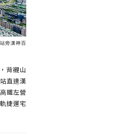
底站旁漢神百
，背襯山
4站直達漢
達高鐵左營
軌捷運宅