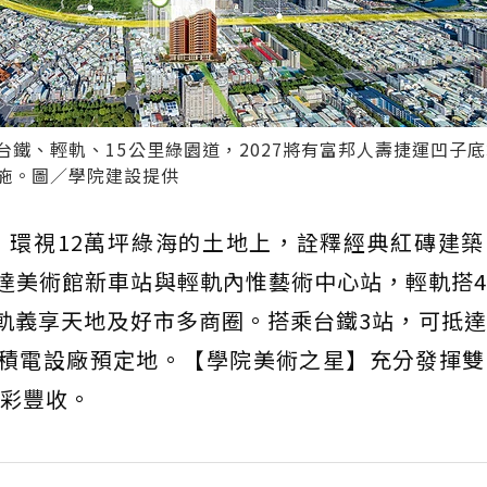
鐵、輕軌、15公里綠園道，2027將有富邦人壽捷運凹子
施。圖／學院建設提供
，環視12萬坪綠海的土地上，詮釋經典紅磚建築
可達美術館新車站與輕軌內惟藝術中心站，輕軌搭
接軌義享天地及好市多商圈。搭乘台鐵3站，可抵
台積電設廠預定地。【學院美術之星】充分發揮雙
彩豐收。