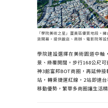
「學院美術之星」蛋黃區優質地段。擁台
貨開幕，提供飯店、商辦、電影院等設
學院建設選擇在美術園道中軸
景、綠覆開闊。步行168公尺
神3館富邦BOT商圈，再延伸
站，轉乘捷運紅線，2站即達
移動優勢，繁華多商圈讓生活精