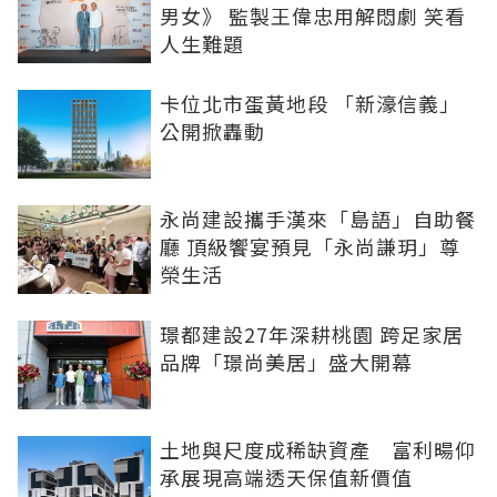
男女》 監製王偉忠用解悶劇 笑看
人生難題
卡位北市蛋黃地段 「新濠信義」
公開掀轟動
永尚建設攜手漢來「島語」自助餐
廳 頂級饗宴預見「永尚謙玥」尊
榮生活
璟都建設27年深耕桃園 跨足家居
品牌「璟尚美居」盛大開幕
土地與尺度成稀缺資產 富利暘仰
承展現高端透天保值新價值