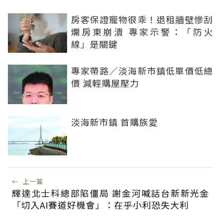
房客保證寵物很乖！退租牆壁慘刮
爛房東崩潰 專家示警：「防火
線」是關鍵
專家帶路／淡海新市鎮低單價低總
價 減輕購屋壓力
淡海新市鎮 首購族愛
←
上一篇
輝達北士科總部陷僵局 謝金河喊話台新新光金
「切入AI賽道好機會」：在乎小利恐失大利