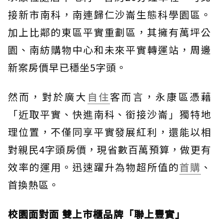
接新市南科，南連歸仁沙崙生態科學園區。
加上比鄰的東區平實重劃區，其擁有萬坪公
園、南紡購物中心和未來平實轉運站，周邊
新案房價早已穩坐5字頭。
然而，對於廣大
自住
客而言，永康區憑藉
「近取平實、快進南科、銜接沙崙」獨特地
理位置，不僅同享平實發展紅利，還能以相
對親民4字頭房價，現省數百萬預算，做更有
效率的運用。迅速躍升為物超所值的
首購
、
首換熱區。
校園面對面 雙上市櫃品牌「聯上豐實」