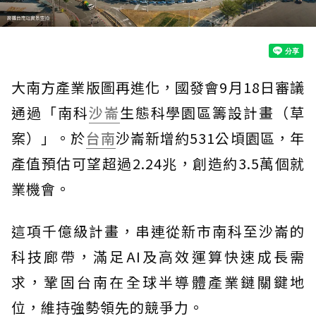
大南方產業版圖再進化，國發會9月18日審議
通過「南科
沙崙
生態科學園區籌設計畫（草
案）」。於
台南
沙崙新增約531公頃園區，年
產值預估可望超過2.24兆，創造約3.5萬個就
業機會。
這項千億級計畫，串連從新市南科至沙崙的
科技廊帶，滿足AI及高效運算快速成長需
求，鞏固台南在全球半導體產業鏈關鍵地
位，維持強勢領先的競爭力。