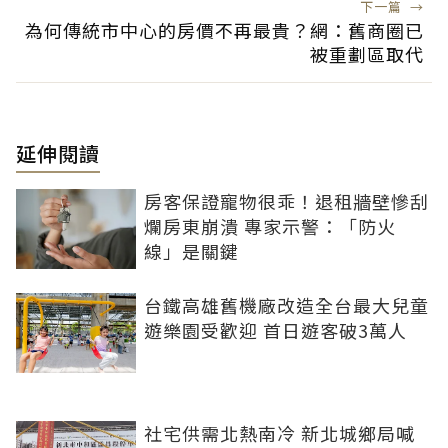
下一篇
→
為何傳統市中心的房價不再最貴？網：舊商圈已
被重劃區取代
延伸閱讀
房客保證寵物很乖！退租牆壁慘刮
爛房東崩潰 專家示警：「防火
線」是關鍵
台鐵高雄舊機廠改造全台最大兒童
遊樂園受歡迎 首日遊客破3萬人
社宅供需北熱南冷 新北城鄉局喊