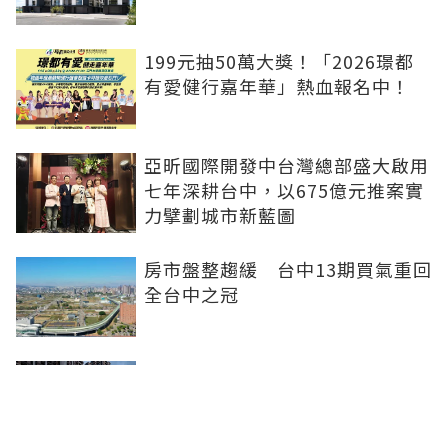
199元抽50萬大獎！「2026璟都
有愛健行嘉年華」熱血報名中！
亞昕國際開發中台灣總部盛大啟用
七年深耕台中，以675億元推案實
力擘劃城市新藍圖
房市盤整趨緩 台中13期買氣重回
全台中之冠
不賣股也能買房 富宇「學森」輕
付款卡位竹科