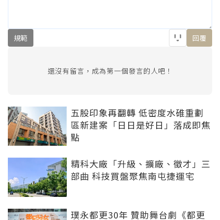
規範
回覆
還沒有留言，成為第一個發言的人吧！
五股印象再翻轉 低密度水碓重劃
區新建案「日日是好日」落成即焦
點
精科大廠「升級、擴廠、徵才」三
部曲 科技買盤聚焦南屯捷運宅
璞永都更30年 贊助舞台劇《都更