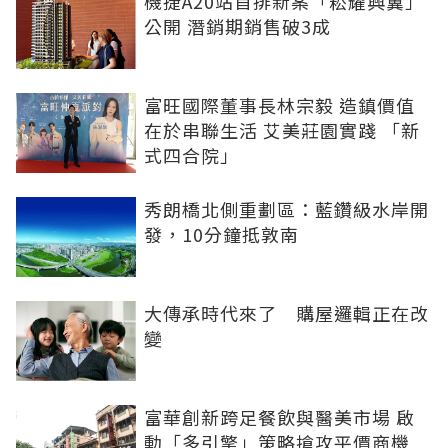
機捷A20站首排新案「崧耀興翼」
公開 潛銷期銷售破3成
富旺國際董事長林宗毅 造鎮價值
在於串聯生活 艾美莊園實踐 「新
式四合院」
秀朗橋北側重劃區：藍鑽級水岸開
發，10分鐘抵敦南
大傳承時代來了 購屋邏輯正在改
變
富華創新跨足餐飲與醫美市場 啟
動「多引擎」策略搶攻平價商機