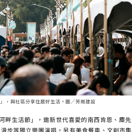
節」，與社區分享住居好生活。圖／芳崗建設
「河畔生活節」，邀新世代喜愛的南西肯恩、麋先
蒂漫步等獨立樂團演唱，另有美食餐車、文創市集