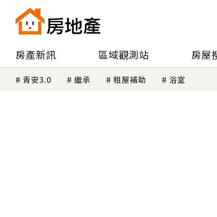
房產新訊
區域觀測站
房屋
青安3.0
繼承
租屋補助
浴室