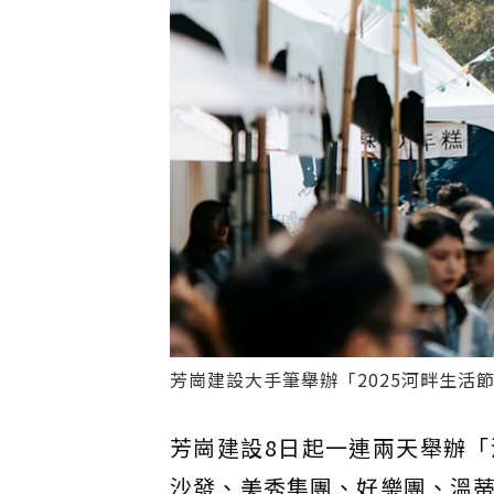
芳崗建設大手筆舉辦「2025河畔生活
芳崗建設8日起一連兩天舉辦
沙發、美秀集團、好樂團、溫