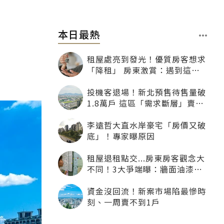
本日最熱
租屋處亮到發光！優質房客想求
「降租」 房東激賞：遇到這種
一定降
投機客退場！新北預售待售量破
1.8萬戶 這區「需求斷層」賣壓
最大
李遠哲大直水岸豪宅「房價又破
底」！專家曝原因
租屋退租點交...房東房客觀念大
不同！3大爭端曝：牆面油漆、
沙發賠償最常鬧翻
資金沒回流！新案市場陷最慘時
刻、一周賣不到1戶