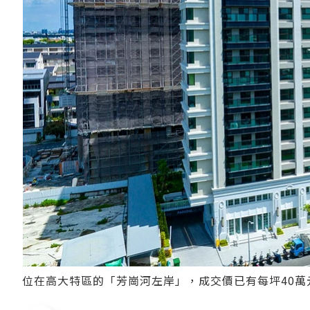
位在高大特區的「芳崗河左岸」，成交價已有每坪40萬