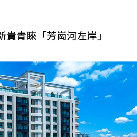
新貴青睞「芳崗河左岸」