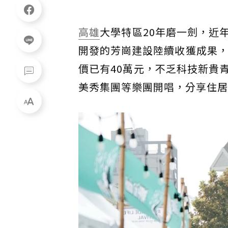
高雄
大學特區20年磨一劍，近
開發的芳崗建設陸續收獲成果，
價已有40萬元，不乏科技新貴
美秀集團等樂團開唱，分享住居