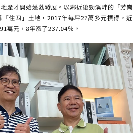
房地產才開始蓬勃發展。以鄰近後勁溪畔的「芳崗
，屬「住四」土地，2017年每坪27萬多元標得，
萬元，8年漲了237.04％。