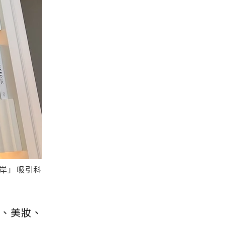
岸」吸引科
飲、美妝、