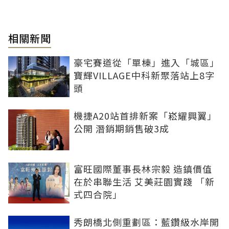
相關新聞
豪宅賽道從「單棟」進入「城區」
寶輝VILLAGE中科新聚落站上8字
頭
機捷A20站首排新案「崧耀興翼」
公開 潛銷期銷售破3成
富旺國際董事長林宗毅 造鎮價值
在於串聯生活 艾美莊園實踐 「新
式四合院」
秀朗橋北側重劃區：藍鑽級水岸開