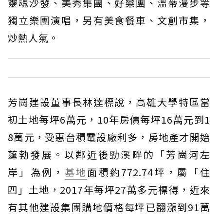
靈魂沙發、美秀集團、好樂團、溫蒂漫步等
獨立樂團演唱，另有美食餐車、文創市集，
炒熱人氣。
芳崗建設董事長林達標說，高雄大學特區當
初土地每坪6萬元，10年房價每坪16萬元到1
8萬元，受惠台積電設廠利多，房地產才開始
蓬勃發展。以鄰近後勁溪畔的「芳崗河左
岸」為例，
基地
面積約772.74坪，屬「住
四」土地，2017年每坪27萬多元標得，近來
有其他建設集團購地價格每坪已翻漲到91萬