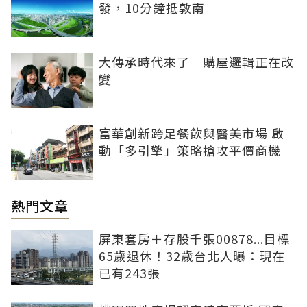
發，10分鐘抵敦南
大傳承時代來了 購屋邏輯正在改
變
富華創新跨足餐飲與醫美市場 啟
動「多引擎」策略搶攻平價商機
熱門文章
屏東套房＋存股千張00878...目標
65歲退休！32歲台北人曝：現在
已有243張