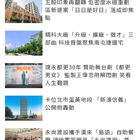
五股印象再翻轉 低密度水碓重劃
區新建案「日日是好日」落成即焦
點
精科大廠「升級、擴廠、徵才」三
部曲 科技買盤聚焦南屯捷運宅
璞永都更30年 贊助舞台劇《都更
男女》 監製王偉忠用解悶劇 笑看
人生難題
卡位北市蛋黃地段 「新濠信義」
公開掀轟動
永尚建設攜手漢來「島語」自助餐
廳 頂級饗宴預見「永尚謙玥」尊