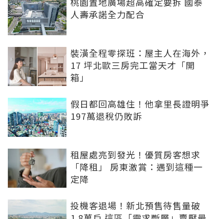
桃園置地廣場超高確定要拆 國泰
人壽承諾全力配合
裝潢全程零探班：屋主人在海外，
17 坪北歐三房完工當天才「開
箱」
假日都回高雄住！他拿里長證明爭
197萬退稅仍敗訴
租屋處亮到發光！優質房客想求
「降租」 房東激賞：遇到這種一
定降
投機客退場！新北預售待售量破
1.8萬戶 這區「需求斷層」賣壓最