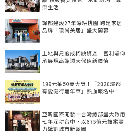
榮生活
璟都建設27年深耕桃園 跨足家居
品牌「璟尚美居」盛大開幕
土地與尺度成稀缺資產 富利暘仰
承展現高端透天保值新價值
199元抽50萬大獎！「2026璟都
有愛健行嘉年華」熱血報名中！
亞昕國際開發中台灣總部盛大啟用
七年深耕台中，以675億元推案實
力擘劃城市新藍圖