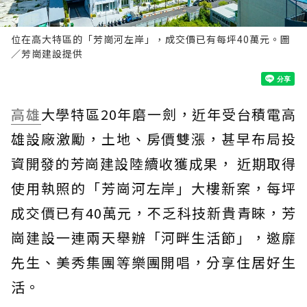
位在高大特區的「芳崗河左岸」，成交價已有每坪40萬元。圖
／芳崗建設提供
高雄
大學特區20年磨一劍，近年受台積電高
雄設廠激勵，土地、房價雙漲，甚早布局投
資開發的芳崗建設陸續收獲成果， 近期取得
使用執照的「芳崗河左岸」大樓新案，每坪
成交價已有40萬元，不乏科技新貴青睞，芳
崗建設一連兩天舉辦「河畔生活節」，邀靡
先生、美秀集團等樂團開唱，分享住居好生
活。