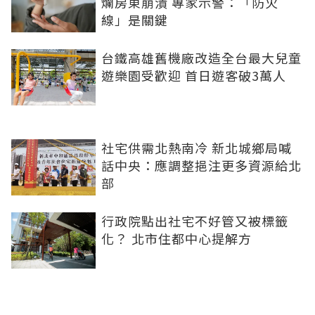
爛房東崩潰 專家示警：「防火
線」是關鍵
台鐵高雄舊機廠改造全台最大兒童
遊樂園受歡迎 首日遊客破3萬人
社宅供需北熱南冷 新北城鄉局喊
話中央：應調整挹注更多資源給北
部
行政院點出社宅不好管又被標籤
化？ 北市住都中心提解方