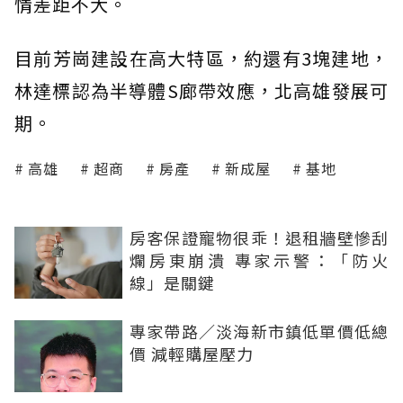
情差距不大。
目前芳崗建設在高大特區，約還有3塊建地，
林達標認為半導體S廊帶效應，北高雄發展可
期。
高雄
超商
房產
新成屋
基地
房客保證寵物很乖！退租牆壁慘刮
爛房東崩潰 專家示警：「防火
線」是關鍵
專家帶路／淡海新市鎮低單價低總
價 減輕購屋壓力