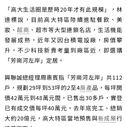
「高大生活圈是歷時20年才有此規模」，林
達標說，目前高大特區陸續進駐餐飲、美
妝、
超商
、超市等大型連鎖名店，生活機能
發展成熟，近年又因台積電設廠，房價攀
升，不少科技新貴考量到廠區近，即選購
「芳崗河左岸」定居。
興聯誠總經理周惠賓指「芳崗河左岸」共112
戶，規劃29坪到53坪的2至4
房產
品，每坪開
價42萬元到48萬元間，已售出30多戶，實登
已有成交價每坪40萬元。去年底完工、總銷
大約20億元，高大特區當地預售與
新成屋
行