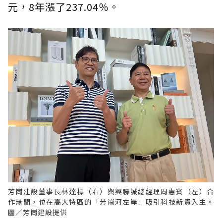
元，8年漲了237.04％。
芳崗建設董事長林達標（右）與興聯誠總經理周惠賓（左）合
作無間，位在高大特區的「芳崗河左岸」吸引科技新貴入主。
圖／芳崗建設提供