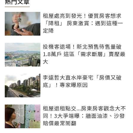
熱門文章
租屋處亮到發光！優質房客想求
「降租」 房東激賞：遇到這種一
定降
投機客退場！新北預售待售量破
1.8萬戶 這區「需求斷層」賣壓最
大
李遠哲大直水岸豪宅「房價又破
底」！專家曝原因
租屋退租點交...房東房客觀念大不
同！3大爭端曝：牆面油漆、沙發
賠償最常鬧翻