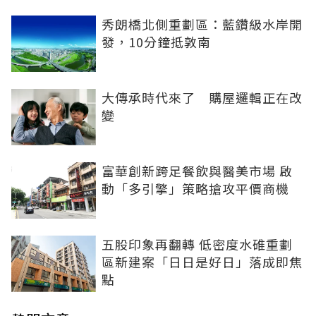
秀朗橋北側重劃區：藍鑽級水岸開
發，10分鐘抵敦南
大傳承時代來了 購屋邏輯正在改
變
富華創新跨足餐飲與醫美市場 啟
動「多引擎」策略搶攻平價商機
五股印象再翻轉 低密度水碓重劃
區新建案「日日是好日」落成即焦
點