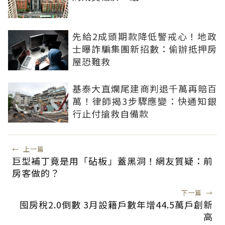
先給2成頭期款降低警戒心！地政
士曝詐騙集團新招數：偷辦抵押房
屋恐難救
基泰大直爛尾建商判退千萬再賠百
萬！律師揭3步驟應變：快通知銀
行止付搶救自備款
←
上一篇
巨型補丁竟是用「砧板」蓋黑洞！網友質疑：前
房客做的？
下一篇
→
囤房稅2.0倒數 3月設籍戶數年增44.5萬戶創新
高