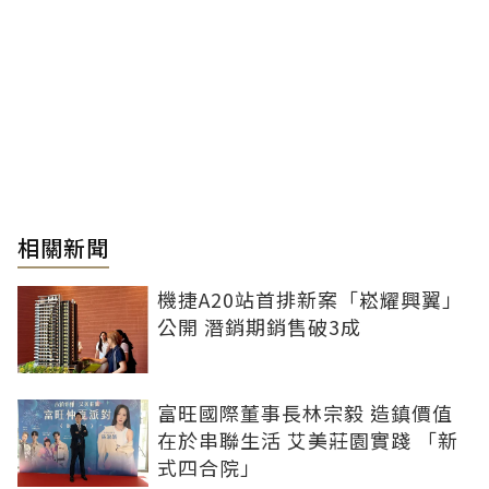
相關新聞
機捷A20站首排新案「崧耀興翼」
公開 潛銷期銷售破3成
富旺國際董事長林宗毅 造鎮價值
在於串聯生活 艾美莊園實踐 「新
式四合院」