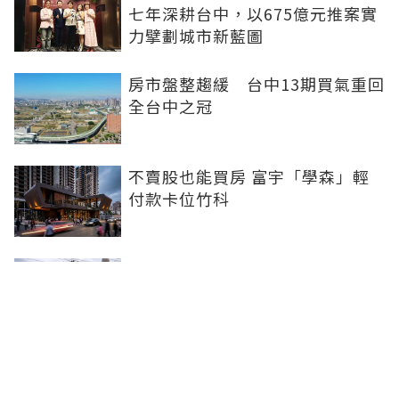
七年深耕台中，以675億元推案實
力擘劃城市新藍圖
房市盤整趨緩 台中13期買氣重回
全台中之冠
不賣股也能買房 富宇「學森」輕
付款卡位竹科
全球頂奢品牌，為何集體押注溫哥
華西區？ 從 Oakridge Park 看溫
哥華西區的資產價值
2房2衛智慧輕裝修！ 宜園之青大
雅登場，高坪效質感宅首選