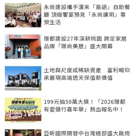
永尚建設攜手漢來「島語」自助餐
廳 頂級饗宴預見「永尚謙玥」尊
榮生活
璟都建設27年深耕桃園 跨足家居
品牌「璟尚美居」盛大開幕
土地與尺度成稀缺資產 富利暘仰
承展現高端透天保值新價值
199元抽50萬大獎！「2026璟都
有愛健行嘉年華」熱血報名中！
亞昕國際開發中台灣總部盛大啟用