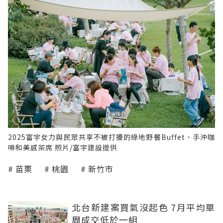
2025富宇女力與民眾共享不被打擾的綠地野餐Buffet、手沖咖
啡和美感茶席 照片/富宇建設提供
苗栗
桃園
新竹市
北台新建案買氣沒起色 7月平均單
周成交低於一組