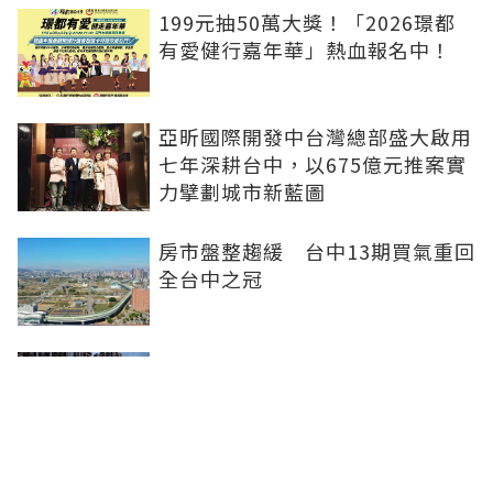
199元抽50萬大獎！「2026璟都
有愛健行嘉年華」熱血報名中！
亞昕國際開發中台灣總部盛大啟用
七年深耕台中，以675億元推案實
力擘劃城市新藍圖
房市盤整趨緩 台中13期買氣重回
全台中之冠
不賣股也能買房 富宇「學森」輕
付款卡位竹科
全球頂奢品牌，為何集體押注溫哥