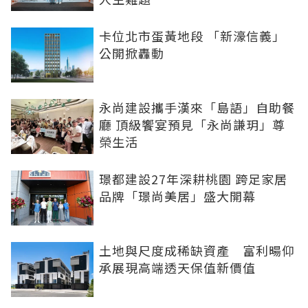
卡位北市蛋黃地段 「新濠信義」
公開掀轟動
永尚建設攜手漢來「島語」自助餐
廳 頂級饗宴預見「永尚謙玥」尊
榮生活
璟都建設27年深耕桃園 跨足家居
品牌「璟尚美居」盛大開幕
土地與尺度成稀缺資產 富利暘仰
承展現高端透天保值新價值