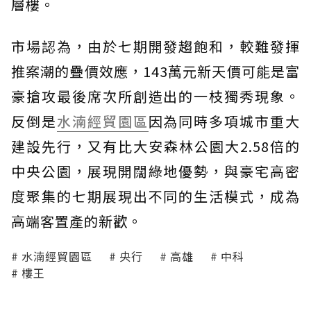
層樓。
市場認為，由於七期開發趨飽和，較難發揮
推案潮的疊價效應，143萬元新天價可能是富
豪搶攻最後席次所創造出的一枝獨秀現象。
反倒是
水湳經貿園區
因為同時多項城市重大
建設先行，又有比大安森林公園大2.58倍的
中央公園，展現開闊綠地優勢，與豪宅高密
度聚集的七期展現出不同的生活模式，成為
高端客置產的新歡。
水湳經貿園區
央行
高雄
中科
樓王