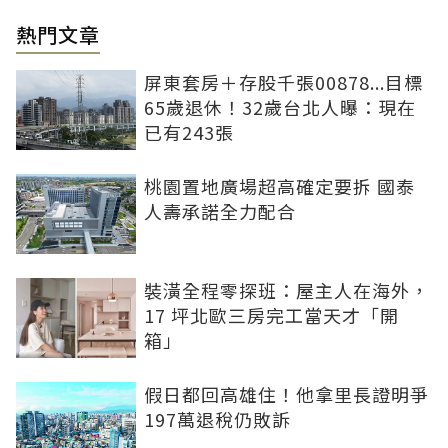
熱門文章
屏東套房＋存股千張00878...目標
65歲退休！32歲台北人曝：現在
已有243張
桃園置地廣場超高確定要拆 國泰
人壽承諾全力配合
裝潢全程零探班：屋主人在海外，
17 坪北歐三房完工當天才「開
箱」
假日都回高雄住！他拿里長證明爭
197萬退稅仍敗訴