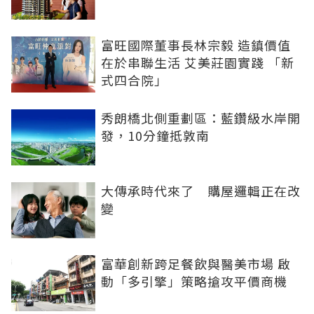
富旺國際董事長林宗毅 造鎮價值
在於串聯生活 艾美莊園實踐 「新
式四合院」
秀朗橋北側重劃區：藍鑽級水岸開
發，10分鐘抵敦南
大傳承時代來了 購屋邏輯正在改
變
富華創新跨足餐飲與醫美市場 啟
動「多引擎」策略搶攻平價商機