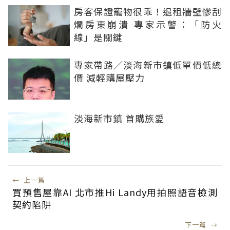
房客保證寵物很乖！退租牆壁慘刮
爛房東崩潰 專家示警：「防火
線」是關鍵
專家帶路／淡海新市鎮低單價低總
價 減輕購屋壓力
淡海新市鎮 首購族愛
←
上一篇
買預售屋靠AI 北市推Hi Landy用拍照語音檢測
契約陷阱
下一篇
→