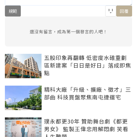
規範
回覆
還沒有留言，成為第一個發言的人吧！
五股印象再翻轉 低密度水碓重劃
區新建案「日日是好日」落成即焦
點
精科大廠「升級、擴廠、徵才」三
部曲 科技買盤聚焦南屯捷運宅
璞永都更30年 贊助舞台劇《都更
男女》 監製王偉忠用解悶劇 笑看
人生難題