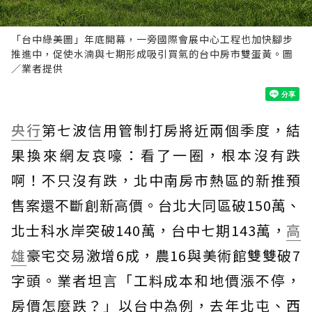
「台中綠美圖」年底開幕，一旁國際會展中心工程也加快腳步
推進中，促使水湳與七期形成吸引買氣的台中房市雙蛋黃。圖
／業者提供
央行
第七波信用管制打房將近兩個季度，結
果換來網友哀嚎：看了一圈，根本沒有跌
啊！不只沒有跌，北中南房市熱區的新推預
售案還不斷創新高價。台北大同區破150萬、
北士科水岸突破140萬，台中七期143萬，
高
雄
豪宅交易激增6成，農16與美術館雙雙破7
字頭。業者坦言「工料成本和地價漲不停，
房價怎麼跌？」以台中為例，去年北屯、西