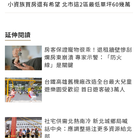
小資族買房還有希望 北市這2區最低單坪60幾萬
延伸閱讀
房客保證寵物很乖！退租牆壁慘刮
爛房東崩潰 專家示警：「防火
線」是關鍵
台鐵高雄舊機廠改造全台最大兒童
遊樂園受歡迎 首日遊客破3萬人
社宅供需北熱南冷 新北城鄉局喊
話中央：應調整挹注更多資源給北
部