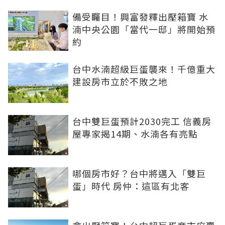
備受矚目！興富發釋出壓箱寶 水
湳中央公園「當代一邸」將開始預
約
台中水湳超級巨蛋襲來！千億重大
建設房市立於不敗之地
台中雙巨蛋預計2030完工 信義房
屋專家揭14期、水湳各有亮點
哪個房市好？台中將邁入「雙巨
蛋」時代 房仲：這區有北客