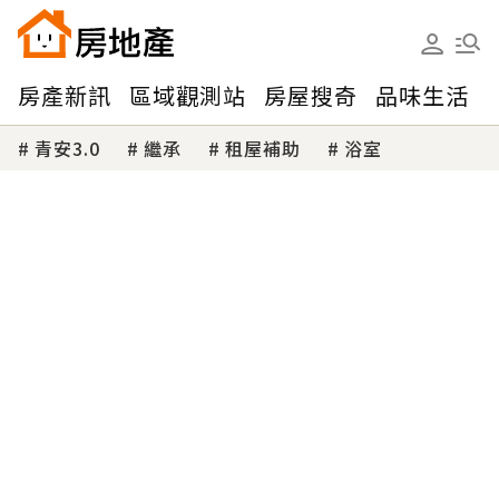
房產新訊
區域觀測站
房屋搜奇
品味生活
青安3.0
繼承
租屋補助
浴室