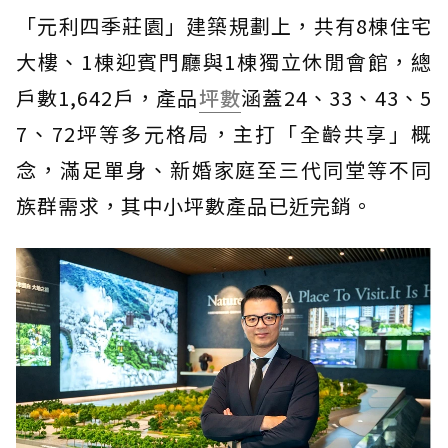
「元利四季莊園」建築規劃上，共有8棟住宅
大樓、1棟迎賓門廳與1棟獨立休閒會館，總
戶數1,642戶，產品
坪數
涵蓋24、33、43、5
7、72坪等多元格局，主打「全齡共享」概
念，滿足單身、新婚家庭至三代同堂等不同
族群需求，其中小坪數產品已近完銷。