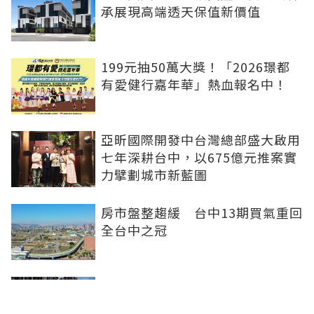
承展現高端透天保值新價值
199元抽50萬大獎！「2026璟都
有愛健行嘉年華」熱血報名中！
亞昕國際開發中台灣總部盛大啟用
七年深耕台中，以675億元推案實
力擘劃城市新藍圖
房市盤整趨緩 台中13期買氣重回
全台中之冠
不賣股也能買房 富宇「學森」輕
付款卡位竹科