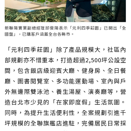
新聯陽實業副總經理邱俊陽表示「元利四季莊園」已開出「全
國盤」，已購客戶涵蓋全台各縣市。
「元利四季莊園」除了產品規模大，社區內
部規劃亦不惜重本，打造超過2,500坪公設空
間，包含飯店級迎賓大廳、健身房、全日餐
廳、圖書閱覽室、多功能運動場、室內與戶
外無邊際雙泳池、養生湯屋、演奏廳等，營
造台北市少見的「在家即度假」生活氛圍。
同時，為提升生活便利性，全案規劃引進千
坪規模的全聯旗艦店進駐，完備居民日常採