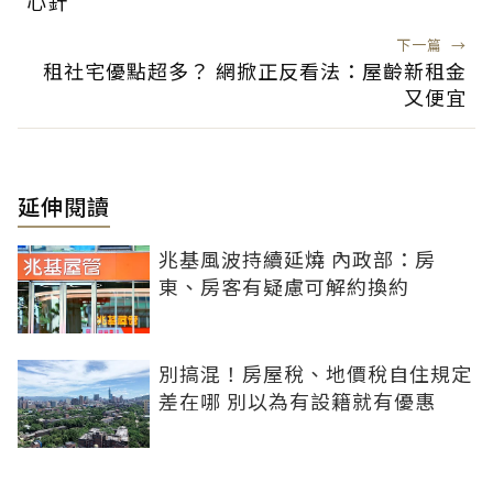
心針
下一篇
→
租社宅優點超多？ 網掀正反看法：屋齡新租金
又便宜
延伸閱讀
兆基風波持續延燒 內政部：房
東、房客有疑慮可解約換約
別搞混！房屋稅、地價稅自住規定
差在哪 別以為有設籍就有優惠