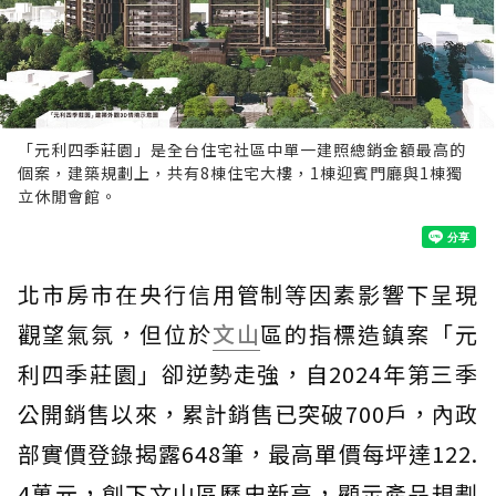
「元利四季莊園」是全台住宅社區中單一建照總銷金額最高的
個案，建築規劃上，共有8棟住宅大樓，1棟迎賓門廳與1棟獨
立休閒會館。
北市房市在央行信用管制等因素影響下呈現
觀望氣氛，但位於
文山
區的指標造鎮案「元
利四季莊園」卻逆勢走強，自2024年第三季
公開銷售以來，累計銷售已突破700戶，內政
部實價登錄揭露648筆，最高單價每坪達122.
4萬元，創下文山區歷史新高，顯示產品規劃