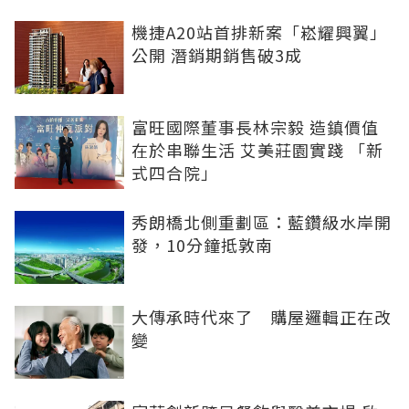
機捷A20站首排新案「崧耀興翼」
公開 潛銷期銷售破3成
富旺國際董事長林宗毅 造鎮價值
在於串聯生活 艾美莊園實踐 「新
式四合院」
秀朗橋北側重劃區：藍鑽級水岸開
發，10分鐘抵敦南
大傳承時代來了 購屋邏輯正在改
變