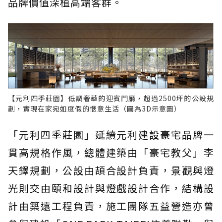
品牌價值深植高端客群。
【元利四季莊園】低調奢華的迎賓門廳，超過2500坪的公設規
劃，實現在家宛如度假的愜意生活（圖為3D示意圖）
「元利四季莊園」延續元利建設豪宅品牌一
貫高規格作風，總體建築由「豪宅教父」李
天鐸規劃，公設由頡合設計負責，景觀與燈
光則交由頤和設計與燈戲設計合作，結構設
計由築遠工程負責，施工團隊五益營造亦曾