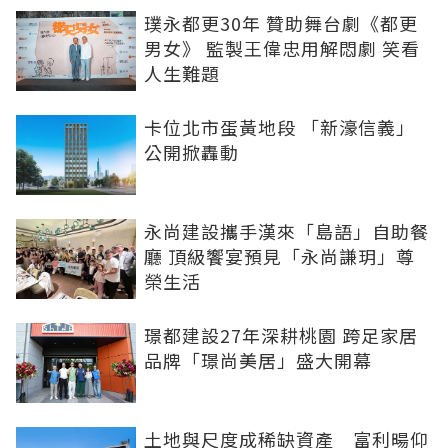
璞永都更30年 贊助舞台劇《都更
男女》 監製王偉忠用解悶劇 笑看
人生難題
卡位北市蛋黃地段 「新濠信義」
公開掀轟動
永尚建設攜手漢來「島語」自助餐
廳 頂級饗宴預見「永尚謙玥」尊
榮生活
璟都建設27年深耕桃園 跨足家居
品牌「璟尚美居」盛大開幕
土地與尺度成稀缺資產 富利暘仰