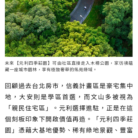
未來【元利四季莊園】可由社區直接走入木柵公園，家彷彿蘊
藏一座城市園林，享有極致奢華的俬苑綠域。
回顧過去台北房市，信義計畫區是豪宅集中
地，大安則是學區首選，而文山多被視為
「親民住宅區」。元利選擇進駐，正是在這
個刻板印象下開啟價值再造。「元利四季莊
園」憑藉大基地優勢、稀有綠地景觀、豐富