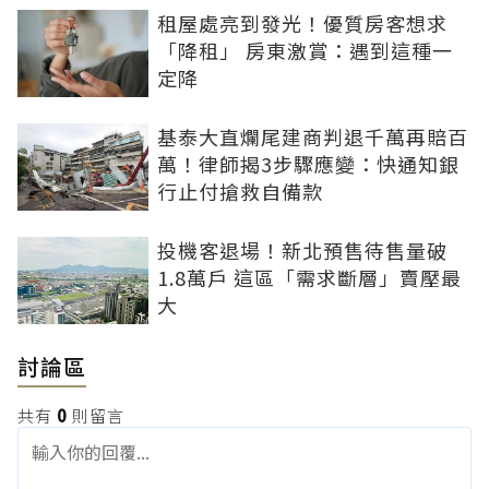
租屋處亮到發光！優質房客想求
「降租」 房東激賞：遇到這種一
定降
基泰大直爛尾建商判退千萬再賠百
萬！律師揭3步驟應變：快通知銀
行止付搶救自備款
投機客退場！新北預售待售量破
1.8萬戶 這區「需求斷層」賣壓最
大
討論區
共有
0
則留言