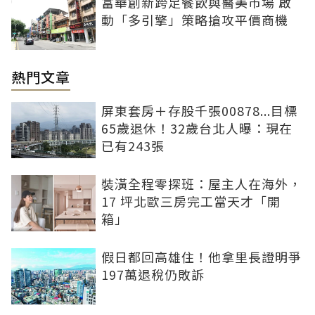
富華創新跨足餐飲與醫美市場 啟
動「多引擎」策略搶攻平價商機
熱門文章
屏東套房＋存股千張00878...目標
65歲退休！32歲台北人曝：現在
已有243張
裝潢全程零探班：屋主人在海外，
17 坪北歐三房完工當天才「開
箱」
假日都回高雄住！他拿里長證明爭
197萬退稅仍敗訴