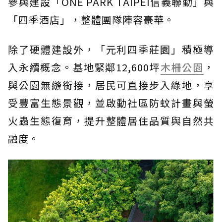
參與建設「ONE PARK TAIPEI信義聯勤」與
「四季酒店」，整體團隊陣容豪華。
除了硬體建設外，「元利四季莊園」積極導
入永續概念。基地緊鄰12,600坪
木柵公園
，
與公園無縫銜接，居民可直接步入綠地，享
受豐富生態景觀，並啟動社區防蚊計畫與螢
火蟲生態復育，提升整體居住品質與自然共
融度。