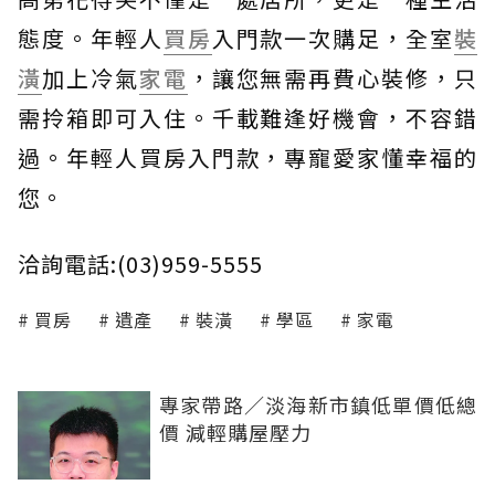
態度。年輕人
買房
入門款一次購足，全室
裝
潢
加上冷氣
家電
，讓您無需再費心裝修，只
需拎箱即可入住。千載難逢好機會，不容錯
過。年輕人買房入門款，專寵愛家懂幸福的
您。
洽詢電話:(03)959-5555
買房
遺產
裝潢
學區
家電
專家帶路／淡海新市鎮低單價低總
價 減輕購屋壓力