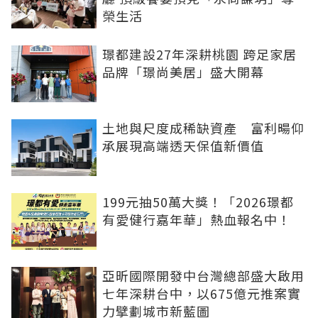
榮生活
璟都建設27年深耕桃園 跨足家居
品牌「璟尚美居」盛大開幕
土地與尺度成稀缺資產 富利暘仰
承展現高端透天保值新價值
199元抽50萬大獎！「2026璟都
有愛健行嘉年華」熱血報名中！
亞昕國際開發中台灣總部盛大啟用
七年深耕台中，以675億元推案實
力擘劃城市新藍圖