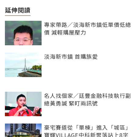
延伸閱讀
專家帶路／淡海新市鎮低單價低總
價 減輕購屋壓力
淡海新市鎮 首購族愛
名人找個家／廷豐金融科技執行副
總黃勇諴 緊盯兩訊號
豪宅賽道從「單棟」進入「城區」
寶輝VILLAGE中科新聚落站上8字