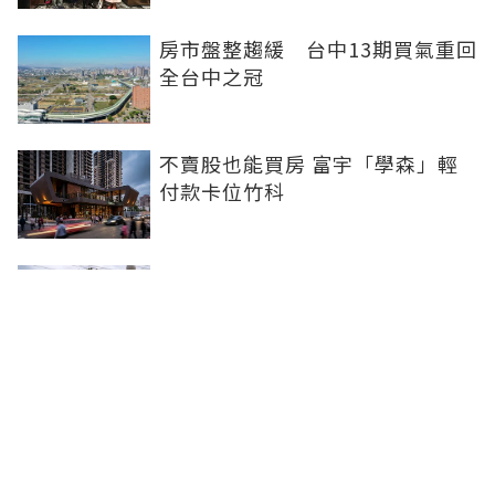
房市盤整趨緩 台中13期買氣重回
全台中之冠
不賣股也能買房 富宇「學森」輕
付款卡位竹科
全球頂奢品牌，為何集體押注溫哥
華西區？ 從 Oakridge Park 看溫
哥華西區的資產價值
2房2衛智慧輕裝修！ 宜園之青大
雅登場，高坪效質感宅首選