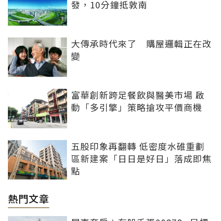
發，10分鐘抵敦南
大傳承時代來了 購屋邏輯正在改
變
富華創新跨足餐飲與醫美市場 啟
動「多引擎」策略搶攻平價商機
五股印象再翻轉 低密度水碓重劃
區新建案「日日是好日」落成即焦
點
熱門文章