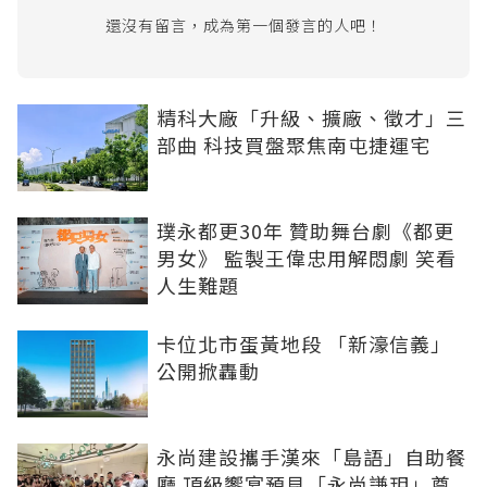
還沒有留言，成為第一個發言的人吧！
精科大廠「升級、擴廠、徵才」三
部曲 科技買盤聚焦南屯捷運宅
璞永都更30年 贊助舞台劇《都更
男女》 監製王偉忠用解悶劇 笑看
人生難題
卡位北市蛋黃地段 「新濠信義」
公開掀轟動
永尚建設攜手漢來「島語」自助餐
廳 頂級饗宴預見「永尚謙玥」尊