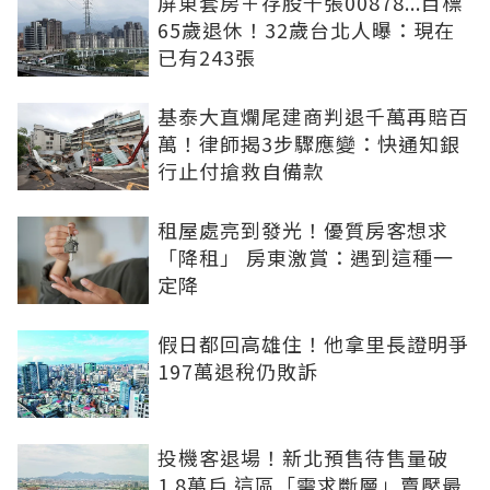
屏東套房＋存股千張00878...目標
65歲退休！32歲台北人曝：現在
已有243張
基泰大直爛尾建商判退千萬再賠百
萬！律師揭3步驟應變：快通知銀
行止付搶救自備款
租屋處亮到發光！優質房客想求
「降租」 房東激賞：遇到這種一
定降
假日都回高雄住！他拿里長證明爭
197萬退稅仍敗訴
投機客退場！新北預售待售量破
1.8萬戶 這區「需求斷層」賣壓最