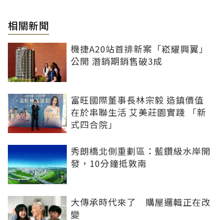
相關新聞
機捷A20站首排新案「崧耀興翼」
公開 潛銷期銷售破3成
富旺國際董事長林宗毅 造鎮價值
在於串聯生活 艾美莊園實踐 「新
式四合院」
秀朗橋北側重劃區：藍鑽級水岸開
發，10分鐘抵敦南
大傳承時代來了 購屋邏輯正在改
變