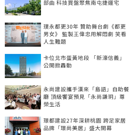
部曲 科技買盤聚焦南屯捷運宅
璞永都更30年 贊助舞台劇《都更
男女》 監製王偉忠用解悶劇 笑看
人生難題
卡位北市蛋黃地段 「新濠信義」
公開掀轟動
永尚建設攜手漢來「島語」自助餐
廳 頂級饗宴預見「永尚謙玥」尊
榮生活
璟都建設27年深耕桃園 跨足家居
品牌「璟尚美居」盛大開幕