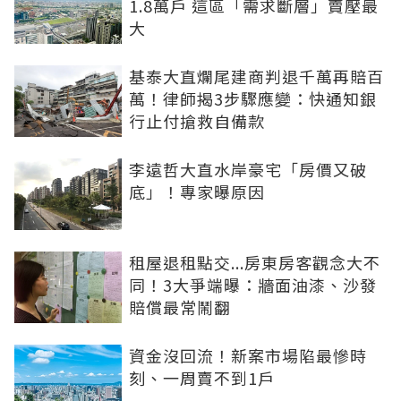
1.8萬戶 這區「需求斷層」賣壓最
大
基泰大直爛尾建商判退千萬再賠百
萬！律師揭3步驟應變：快通知銀
行止付搶救自備款
李遠哲大直水岸豪宅「房價又破
底」！專家曝原因
租屋退租點交...房東房客觀念大不
同！3大爭端曝：牆面油漆、沙發
賠償最常鬧翻
資金沒回流！新案市場陷最慘時
刻、一周賣不到1戶