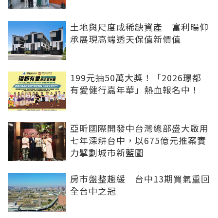
土地與尺度成稀缺資產 富利暘仰
承展現高端透天保值新價值
199元抽50萬大獎！「2026璟都
有愛健行嘉年華」熱血報名中！
亞昕國際開發中台灣總部盛大啟用
七年深耕台中，以675億元推案實
力擘劃城市新藍圖
房市盤整趨緩 台中13期買氣重回
全台中之冠