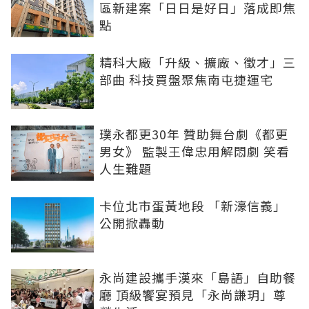
區新建案「日日是好日」落成即焦
點
精科大廠「升級、擴廠、徵才」三
部曲 科技買盤聚焦南屯捷運宅
璞永都更30年 贊助舞台劇《都更
男女》 監製王偉忠用解悶劇 笑看
人生難題
卡位北市蛋黃地段 「新濠信義」
公開掀轟動
永尚建設攜手漢來「島語」自助餐
廳 頂級饗宴預見「永尚謙玥」尊