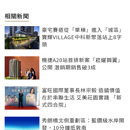
相關新聞
豪宅賽道從「單棟」進入「城區」
寶輝VILLAGE中科新聚落站上8字
頭
機捷A20站首排新案「崧耀興翼」
公開 潛銷期銷售破3成
富旺國際董事長林宗毅 造鎮價值
在於串聯生活 艾美莊園實踐 「新
式四合院」
秀朗橋北側重劃區：藍鑽級水岸開
發，10分鐘抵敦南