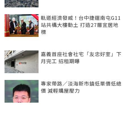
軌道經濟發威！台中捷運南屯G11
站共構大樓動土 打造27層宜居地
標
嘉義首座社會社宅「友忠好室」下
月完工 招租期曝
專家帶路／淡海新市鎮低單價低總
價 減輕購屋壓力