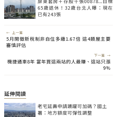
屏東套房＋存股千張00878...目標
65歲退休！32歲台北人曝：現在
已有243張
←
上一篇
5月開徵新稅制非自住多繳1.67倍 這4類屋主要
審慎評估
下一篇
→
機捷通車8年 當年買這兩站的人最賺、這站只漲
9%
延伸閱讀
老宅延壽申請踴躍可加碼？國土
署：地方額度可彈性調整