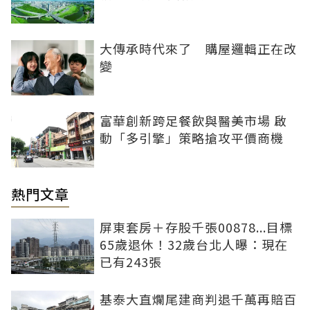
大傳承時代來了 購屋邏輯正在改
變
富華創新跨足餐飲與醫美市場 啟
動「多引擎」策略搶攻平價商機
熱門文章
屏東套房＋存股千張00878...目標
65歲退休！32歲台北人曝：現在
已有243張
基泰大直爛尾建商判退千萬再賠百