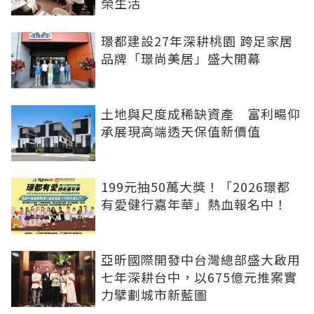
榮生活
璟都建設27年深耕桃園 跨足家居
品牌「璟尚美居」盛大開幕
土地與尺度成稀缺資產 富利暘仰
承展現高端透天保值新價值
199元抽50萬大獎！「2026璟都
有愛健行嘉年華」熱血報名中！
亞昕國際開發中台灣總部盛大啟用
七年深耕台中，以675億元推案實
力擘劃城市新藍圖