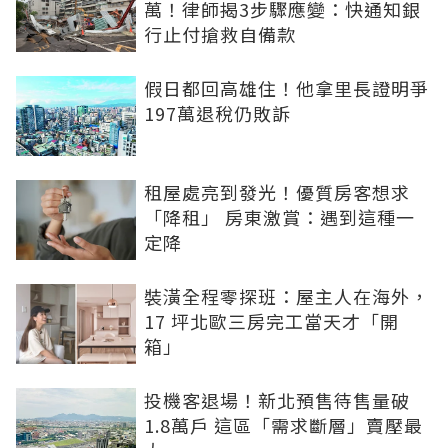
萬！律師揭3步驟應變：快通知銀
行止付搶救自備款
假日都回高雄住！他拿里長證明爭
197萬退稅仍敗訴
租屋處亮到發光！優質房客想求
「降租」 房東激賞：遇到這種一
定降
裝潢全程零探班：屋主人在海外，
17 坪北歐三房完工當天才「開
箱」
投機客退場！新北預售待售量破
1.8萬戶 這區「需求斷層」賣壓最