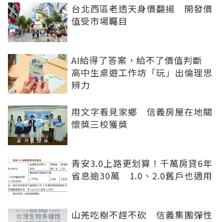
台北西區老透天身價翻揚 開發價
值受市場矚目
AI給得了答案，給不了價值判斷
高中生桌遊工作坊「玩」出倫理思
辨力
用文字看見家鄉 信義房屋在地關
懷獎三校獲獎
青安3.0上路更划算！千萬房貸6年
省息逾30萬 1.0、2.0舊戶也適用
山羌吃樹不趕不砍 信義集團彈性