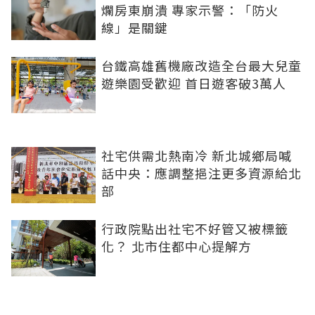
爛房東崩潰 專家示警：「防火
線」是關鍵
台鐵高雄舊機廠改造全台最大兒童
遊樂園受歡迎 首日遊客破3萬人
社宅供需北熱南冷 新北城鄉局喊
話中央：應調整挹注更多資源給北
部
行政院點出社宅不好管又被標籤
化？ 北市住都中心提解方