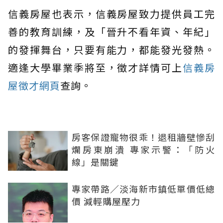
信義房屋也表示，信義房屋致力提供員工完
善的教育訓練，及「晉升不看年資、年紀」
的發揮舞台，只要有能力，都能發光發熱。
適逢大學畢業季將至，徵才詳情可上
信義房
屋徵才網頁
查詢。
房客保證寵物很乖！退租牆壁慘刮
爛房東崩潰 專家示警：「防火
線」是關鍵
專家帶路／淡海新市鎮低單價低總
價 減輕購屋壓力