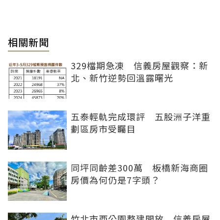
相關新聞
329檔期急凍 信義房屋觀察：新
北、新竹逆勢回溫露曙光
五泰輕軌完成環評 五股洲子洋重
劃區房市受矚目
同坪同齡差300萬 板橋新海商圈
房價為何仍是7字頭？
竹北市西公園整建開放 信義房屋