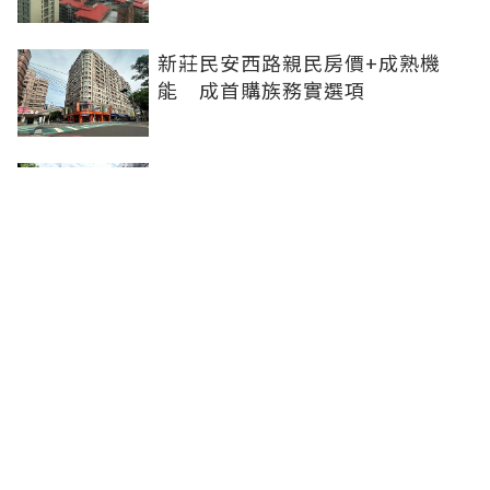
新莊民安西路親民房價+成熟機
能 成首購族務實選項
橋科磁吸效應發威 建商砸8.93億
卡位、科技新貴搶進楠梓土庫
《住展》百大影響力人物周俊吉
——房市最熱時，他偏做最麻煩的
事
聯合線上公司 著作權所有 ©2025