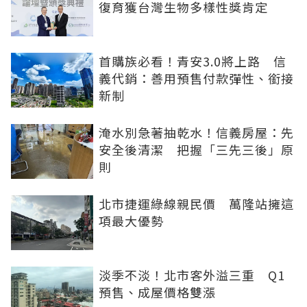
復育獲台灣生物多樣性獎肯定
首購族必看！青安3.0將上路 信
義代銷：善用預售付款彈性、銜接
新制
淹水別急著抽乾水！信義房屋：先
安全後清潔 把握「三先三後」原
則
北市捷運綠線親民價 萬隆站擁這
項最大優勢
淡季不淡！北市客外溢三重 Q1
預售、成屋價格雙漲