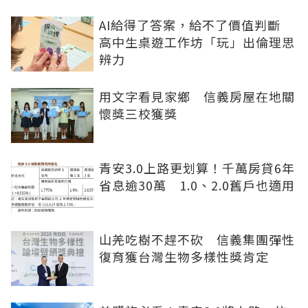
AI給得了答案，給不了價值判斷
高中生桌遊工作坊「玩」出倫理思
辨力
用文字看見家鄉 信義房屋在地關
懷獎三校獲獎
青安3.0上路更划算！千萬房貸6年
省息逾30萬 1.0、2.0舊戶也適用
山羌吃樹不趕不砍 信義集團彈性
復育獲台灣生物多樣性獎肯定