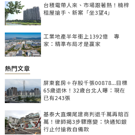
台積電帶人來、市場跟著熱！楠梓
租屋搶手、新案「坐3望4」
工業地產半年衝上1392億 專
家：精準布局才是贏家
熱門文章
屏東套房＋存股千張00878...目標
65歲退休！32歲台北人曝：現在
已有243張
基泰大直爛尾建商判退千萬再賠百
萬！律師揭3步驟應變：快通知銀
行止付搶救自備款