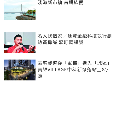
淡海新市鎮 首購族愛
名人找個家／廷豐金融科技執行副
總黃勇諴 緊盯兩訊號
豪宅賽道從「單棟」進入「城區」
寶輝VILLAGE中科新聚落站上8字
頭