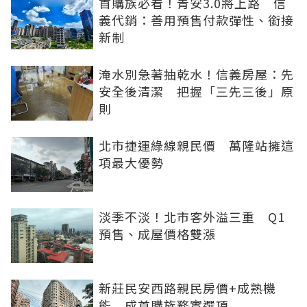
首購族必看！青安3.0將上路 信
義代銷：善用預售付款彈性、銜接
新制
淹水別急著抽乾水！信義房屋：先
安全後清潔 把握「三先三後」原
則
北市捷運綠線親民價 萬隆站擁這
項最大優勢
淡季不淡！北市客外溢三重 Q1
預售、成屋價格雙漲
新莊民安西路親民房價+成熟機
能 成首購族務實選項