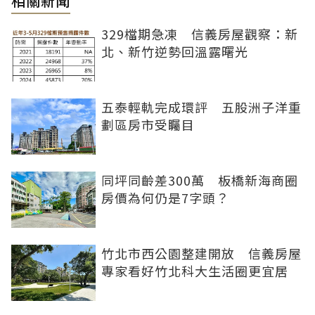
相關新聞
329檔期急凍 信義房屋觀察：新
北、新竹逆勢回溫露曙光
五泰輕軌完成環評 五股洲子洋重
劃區房市受矚目
同坪同齡差300萬 板橋新海商圈
房價為何仍是7字頭？
竹北市西公園整建開放 信義房屋
專家看好竹北科大生活圈更宜居