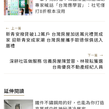
專家喊話「台灣應學習」：社宅僅
打8折根本沒用
←
上一篇
新青安撥貸破1.2萬戶 台灣房屋加送萬元禮賀成
家 迎新青安成家潮 台灣房屋攜手歐德傢俱送入
厝禮
下一篇
→
深耕社區做服務 信義房屋陳萱蓉、林筱耘獲選
台南優良不動產經紀人員
延伸閱讀
鐵件不鏽鋼用的好，也能為你打造
高質感中性神秘清冷居家