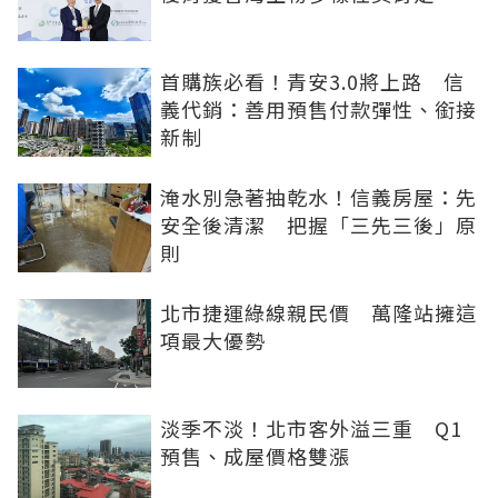
首購族必看！青安3.0將上路 信
義代銷：善用預售付款彈性、銜接
新制
淹水別急著抽乾水！信義房屋：先
安全後清潔 把握「三先三後」原
則
北市捷運綠線親民價 萬隆站擁這
項最大優勢
淡季不淡！北市客外溢三重 Q1
預售、成屋價格雙漲