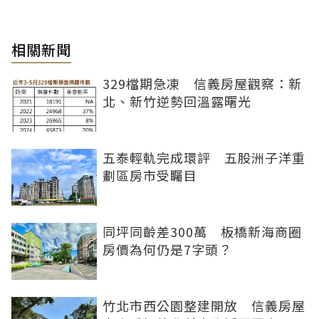
相關新聞
329檔期急凍 信義房屋觀察：新
北、新竹逆勢回溫露曙光
五泰輕軌完成環評 五股洲子洋重
劃區房市受矚目
同坪同齡差300萬 板橋新海商圈
房價為何仍是7字頭？
竹北市西公園整建開放 信義房屋