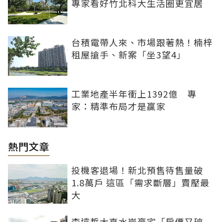
專家看好竹北科大生活圈更宜居
台積電帶人來、市場跟著熱！楠梓
租屋搶手、新案「坐3望4」
工業地產半年衝上1392億 專
家：精準布局才是贏家
熱門文章
投機客退場！新北預售待售量破
1.8萬戶 這區「需求斷層」賣壓最
大
李遠哲大直水岸豪宅「房價又破