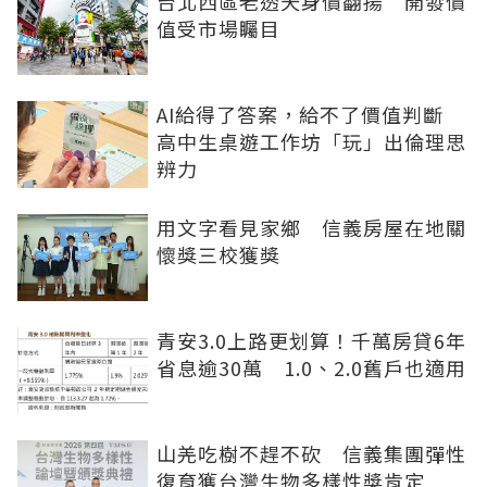
台北西區老透天身價翻揚 開發價
值受市場矚目
AI給得了答案，給不了價值判斷
高中生桌遊工作坊「玩」出倫理思
辨力
用文字看見家鄉 信義房屋在地關
懷獎三校獲獎
青安3.0上路更划算！千萬房貸6年
省息逾30萬 1.0、2.0舊戶也適用
山羌吃樹不趕不砍 信義集團彈性
復育獲台灣生物多樣性獎肯定