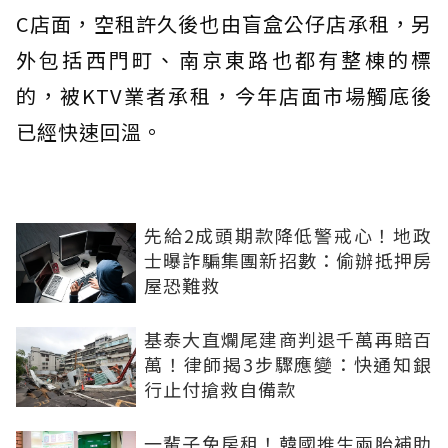
C店面，空租許久後也由盲盒公仔店承租，另
外包括西門町、南京東路也都有整棟的標
的，被KTV業者承租，今年店面市場觸底後
已經快速回溫。
先給2成頭期款降低警戒心！地政
士曝詐騙集團新招數：偷辦抵押房
屋恐難救
基泰大直爛尾建商判退千萬再賠百
萬！律師揭3步驟應變：快通知銀
行止付搶救自備款
一輩子免房租！韓國推生兩胎補助