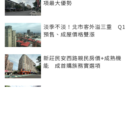
項最大優勢
淡季不淡！北市客外溢三重 Q1
預售、成屋價格雙漲
新莊民安西路親民房價+成熟機
能 成首購族務實選項
橋科磁吸效應發威 建商砸8.93億
卡位、科技新貴搶進楠梓土庫
《住展》百大影響力人物周俊吉
——房市最熱時，他偏做最麻煩的