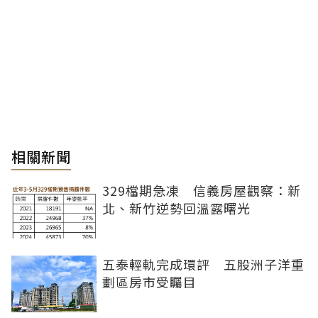
相關新聞
329檔期急凍 信義房屋觀察：新
北、新竹逆勢回溫露曙光
五泰輕軌完成環評 五股洲子洋重
劃區房市受矚目