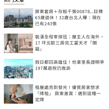
屏東套房＋存股千張00878...目標
65歲退休！32歲台北人曝：現在
已有243張
裝潢全程零探班：屋主人在海外，
17 坪北歐三房完工當天才「開
箱」
假日都回高雄住！他拿里長證明爭
197萬退稅仍敗訴
租屋處亮到發光！優質房客想求
「降租」 房東激賞：遇到這種一
定降