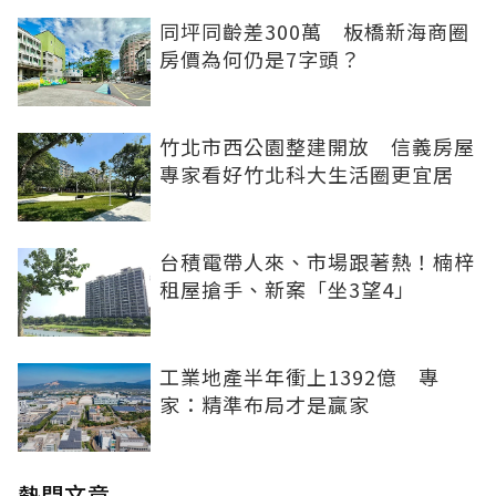
同坪同齡差300萬 板橋新海商圈
房價為何仍是7字頭？
竹北市西公園整建開放 信義房屋
專家看好竹北科大生活圈更宜居
台積電帶人來、市場跟著熱！楠梓
租屋搶手、新案「坐3望4」
工業地產半年衝上1392億 專
家：精準布局才是贏家
熱門文章