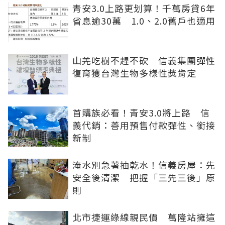
青安3.0上路更划算！千萬房貸6年
省息逾30萬 1.0、2.0舊戶也適用
山羌吃樹不趕不砍 信義集團彈性
復育獲台灣生物多樣性獎肯定
首購族必看！青安3.0將上路 信
義代銷：善用預售付款彈性、銜接
新制
淹水別急著抽乾水！信義房屋：先
安全後清潔 把握「三先三後」原
則
北市捷運綠線親民價 萬隆站擁這