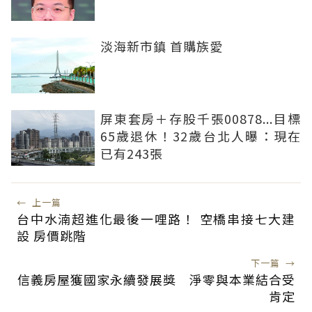
淡海新市鎮 首購族愛
屏東套房＋存股千張00878...目標
65歲退休！32歲台北人曝：現在
已有243張
←
上一篇
台中水湳超進化最後一哩路！ 空橋串接七大建
設 房價跳階
下一篇
→
信義房屋獲國家永續發展獎 淨零與本業結合受
肯定