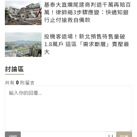
基泰大直爛尾建商判退千萬再賠百
萬！律師揭3步驟應變：快通知銀
行止付搶救自備款
投機客退場！新北預售待售量破
1.8萬戶 這區「需求斷層」賣壓最
大
討論區
共有
0
則留言
規範
回覆