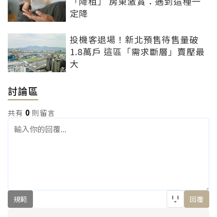
「降租」 房東激賞：遇到這種一
定降
投機客退場！新北預售待售量破
1.8萬戶 這區「需求斷層」賣壓最
大
討論區
共有
0
則留言
規範
回覆