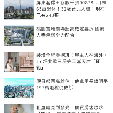
屏東套房＋存股千張00878...目標
65歲退休！32歲台北人曝：現在
已有243張
桃園置地廣場超高確定要拆 國泰
人壽承諾全力配合
裝潢全程零探班：屋主人在海外，
17 坪北歐三房完工當天才「開
箱」
假日都回高雄住！他拿里長證明爭
197萬退稅仍敗訴
租屋處亮到發光！優質房客想求