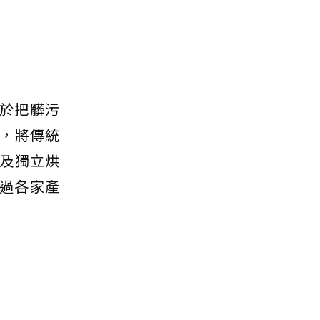
於把髒污
，將傳統
及獨立烘
過各家產