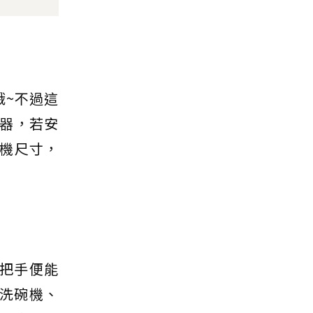
哦~不過這
器，若安
機尺寸，
把手便能
洗碗機、