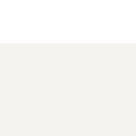
？
？
？
？