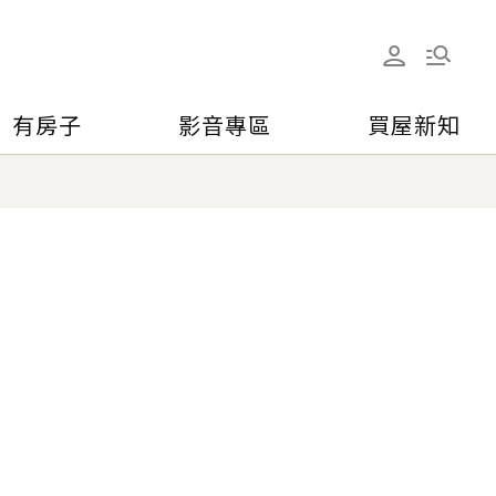
有房子
影音專區
買屋新知