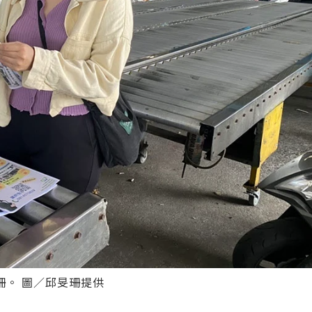
珊。 圖／邱旻珊提供