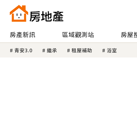
房產新訊
區域觀測站
房屋
青安3.0
繼承
租屋補助
浴室