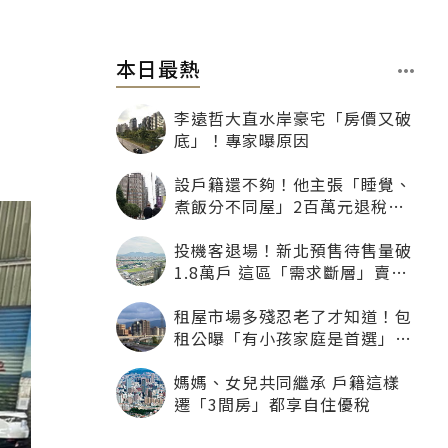
本日最熱
李遠哲大直水岸豪宅「房價又破
底」！專家曝原因
設戶籍還不夠！他主張「睡覺、
煮飯分不同屋」2百萬元退稅照
樣沒了
投機客退場！新北預售待售量破
1.8萬戶 這區「需求斷層」賣壓
最大
租屋市場多殘忍老了才知道！包
租公曝「有小孩家庭是首選」：
寧可不租老人也別自找麻煩
媽媽、女兒共同繼承 戶籍這樣
遷「3間房」都享自住優稅