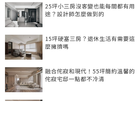
25坪小三房沒客變也能每間都有用
途？設計師怎麼做到的
15坪硬塞三房？退休生活有需要這
麼擁擠嗎
融合侘寂和現代！55坪簡約溫馨的
侘寂宅邸一點都不冷清
不想出門卻想小酌一杯？居家小酒
吧完成你的夢想
灰色特殊塗料空間高級美，巧妙揉