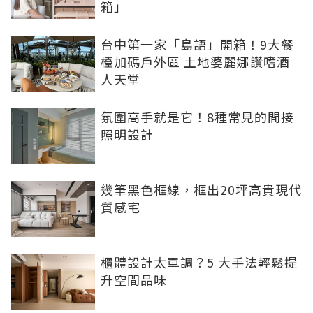
箱」
台中第一家「島語」開箱！9大餐
檯加碼戶外區 土地婆麗娜讚嗜酒
人天堂
氛圍高手就是它！8種常見的間接
照明設計
幾筆黑色框線，框出20坪高貴現代
質感宅
櫃體設計太單調？5 大手法輕鬆提
升空間品味