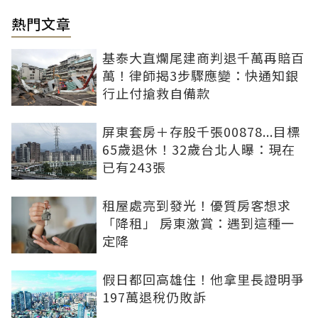
熱門文章
基泰大直爛尾建商判退千萬再賠百
萬！律師揭3步驟應變：快通知銀
行止付搶救自備款
屏東套房＋存股千張00878...目標
65歲退休！32歲台北人曝：現在
已有243張
租屋處亮到發光！優質房客想求
「降租」 房東激賞：遇到這種一
定降
假日都回高雄住！他拿里長證明爭
197萬退稅仍敗訴