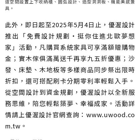
道空間設置上下收納櫃、圓弧設計、造型洞洞板、機能美感兼
具。
此外，即日起至2025年5月4日止，優渥設計
推出「免費設計規劃・挺你住進北歐夢想
家」活動，凡購買系統家具可享滿額贈購物
金；實木傢俱滿萬送千再享九五折優惠；沙
發、床墊、木地板等多樣商品同步祭出限時
折扣，還可搭配刷卡分期零利率輕鬆入手。
從空間設計到資金規劃，優渥設計以全新服
務思維，陪您輕鬆築夢、幸福成家。活動詳
情請上優渥設計官網查詢：www.uwood.co
m.tw。