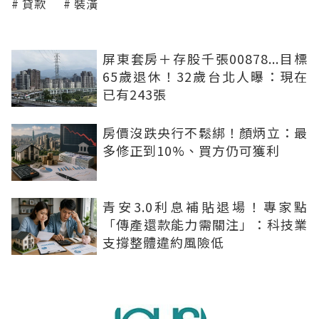
貸款
裝潢
屏東套房＋存股千張00878...目標
65歲退休！32歲台北人曝：現在
已有243張
房價沒跌央行不鬆綁！顏炳立：最
多修正到10%、買方仍可獲利
青安3.0利息補貼退場！專家點
「傳產還款能力需關注」：科技業
支撐整體違約風險低