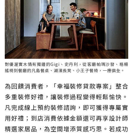
對優渥實木情有獨鍾的Gigi、史丹利，從客廳帕瑪沙發、格柵
搖椅到餐廳的凡島餐桌、湖濱長凳、小王子餐椅，一應俱全。
為回饋消費者，「幸福裝修貸款專案」整合
多重裝修好禮，讓裝修過程變得輕鬆愉快。
凡完成線上預約裝修諮詢，即可獲得專屬實
用好禮；到店消費依據金額還可再享設計師
精選家居品，為空間增添質感巧思。若成功