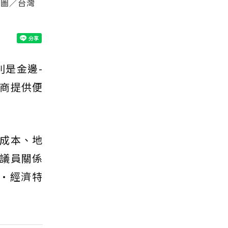
。圖／台灣
別是金邊-
商提供便
成本、地
議員關係
業•經濟特