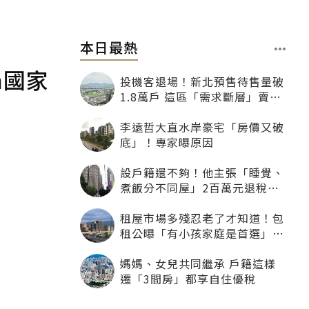
本日最熱
m國家
投機客退場！新北預售待售量破
1.8萬戶 這區「需求斷層」賣壓
最大
李遠哲大直水岸豪宅「房價又破
底」！專家曝原因
設戶籍還不夠！他主張「睡覺、
煮飯分不同屋」2百萬元退稅照
樣沒了
租屋市場多殘忍老了才知道！包
租公曝「有小孩家庭是首選」：
寧可不租老人也別自找麻煩
媽媽、女兒共同繼承 戶籍這樣
遷「3間房」都享自住優稅