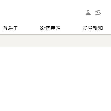
有房子
影音專區
買屋新知