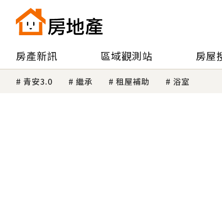
房產新訊
區域觀測站
房屋
青安3.0
繼承
租屋補助
浴室