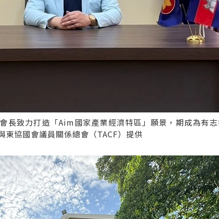
會長致力打造「Aim國家產業經濟特區」願景，期成為有志
東協國會議員關係總會（TACF）提供