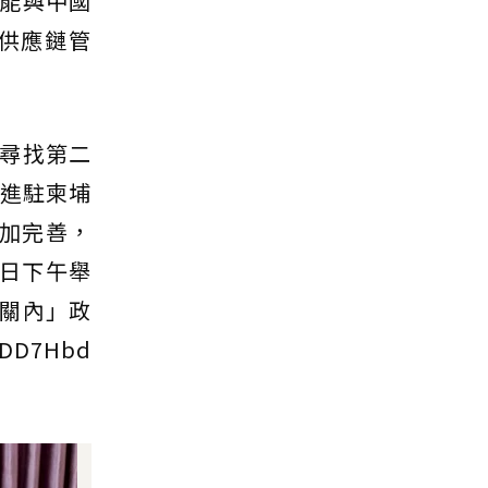
能與中國
供應鏈管
尋找第二
年進駐柬埔
更加完善，
2日下午舉
關內」政
DD7Hbd