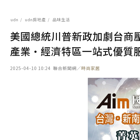
udn
udn房地產
品味生活
美國總統川普新政加劇台商壓
產業•經濟特區一站式優質
2025-04-10 10:24
聯合新聞網／
時尚家居