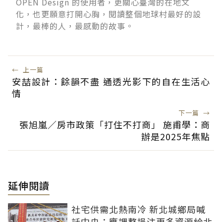
OPEN Design 的使用者，更關心臺灣的在地文
化，也更願意打開心胸，閱讀整個地球村最好的設
計，最棒的人，最感動的故事。
←
上一篇
安喆設計：餘韻不盡 通透光影下的自在生活心
情
下一篇
→
張旭嵐／房市政策「打住不打商」 施甫學：商
辦是2025年焦點
延伸閱讀
社宅供需北熱南冷 新北城鄉局喊
話中央：應調整挹注更多資源給北