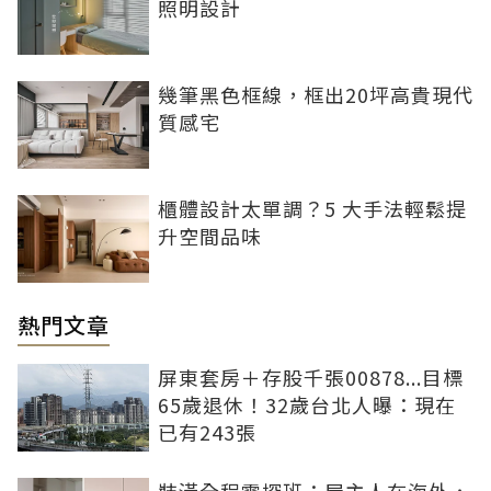
照明設計
幾筆黑色框線，框出20坪高貴現代
質感宅
櫃體設計太單調？5 大手法輕鬆提
升空間品味
熱門文章
屏東套房＋存股千張00878...目標
65歲退休！32歲台北人曝：現在
已有243張