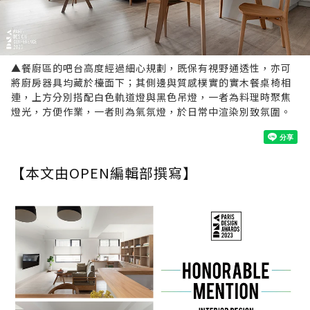
▲餐廚區的吧台高度經過細心規劃，既保有視野通透性，亦可
將廚房器具均藏於檯面下；其側邊與質感樸實的實木餐桌椅相
連，上方分別搭配白色軌道燈與黑色吊燈，一者為料理時聚焦
燈光，方便作業，一者則為氣氛燈，於日常中渲染別致氛圍。
【本文由OPEN編輯部撰寫】