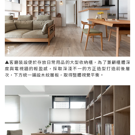
▲客廳裝設便於存放日常用品的大型收納櫃，為了兼顧櫃體深
度與電視牆的輕盈感，採取深淺不一的方正造型打造前後層
次，下方統一鋪設木紋層板，取得整體視覺平衡。