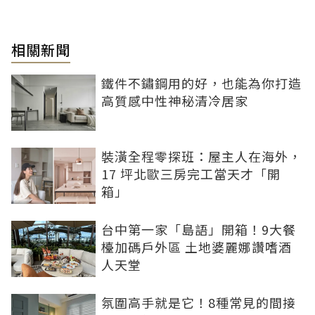
相關新聞
鐵件不鏽鋼用的好，也能為你打造
高質感中性神秘清冷居家
裝潢全程零探班：屋主人在海外，
17 坪北歐三房完工當天才「開
箱」
台中第一家「島語」開箱！9大餐
檯加碼戶外區 土地婆麗娜讚嗜酒
人天堂
氛圍高手就是它！8種常見的間接