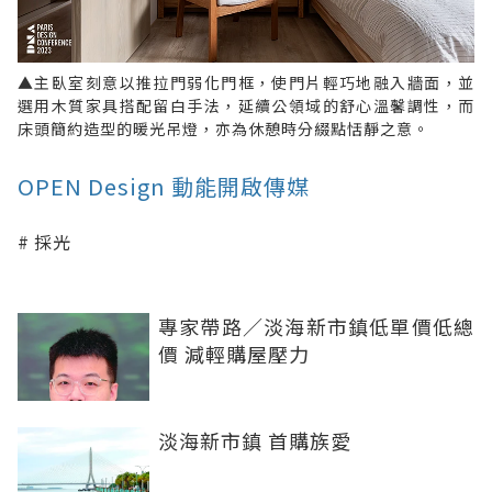
▲主臥室刻意以推拉門弱化門框，使門片輕巧地融入牆面，並
選用木質家具搭配留白手法，延續公領域的舒心溫馨調性，而
床頭簡約造型的暖光吊燈，亦為休憩時分綴點恬靜之意。
OPEN Design 動能開啟傳媒
採光
專家帶路／淡海新市鎮低單價低總
價 減輕購屋壓力
淡海新市鎮 首購族愛