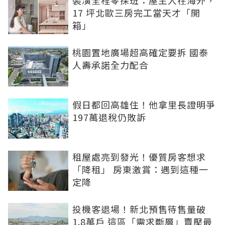
裝潢全程零探班：屋主人在海外，
17 坪北歐三房完工當天才「開
箱」
桃園置地廣場超高確定要拆 國泰
人壽承諾全力配合
假日都回高雄住！他拿里長證明爭
197萬退稅仍敗訴
租屋處亮到發光！優質房客想求
「降租」 房東激賞：遇到這種一
定降
投機客退場！新北預售待售量破
1.8萬戶 這區「需求斷層」賣壓最