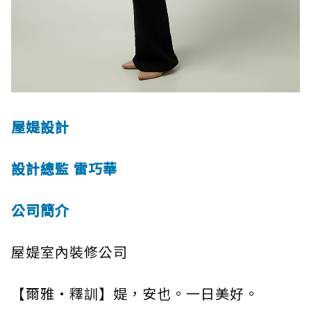
屋媞設計
設計總監 雷巧華
公司簡介
屋媞室內裝修公司
【爾雅・釋訓】媞，安也。一日美好。