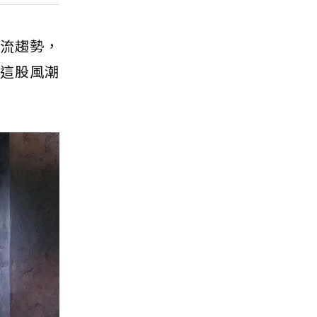
潮流趨勢，
將這股風潮