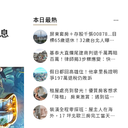
本日最熱
消息
屏東套房＋存股千張00878...目
標65歲退休！32歲台北人曝：
現在已有243張
基泰大直爛尾建商判退千萬再賠
百萬！律師揭3步驟應變：快通
知銀行止付搶救自備款
假日都回高雄住！他拿里長證明
爭197萬退稅仍敗訴
租屋處亮到發光！優質房客想求
「降租」 房東激賞：遇到這種
一定降
裝潢全程零探班：屋主人在海
外，17 坪北歐三房完工當天才
「開箱」