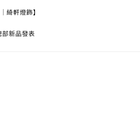
｜綺軒燈飾】
ign總部新品發表