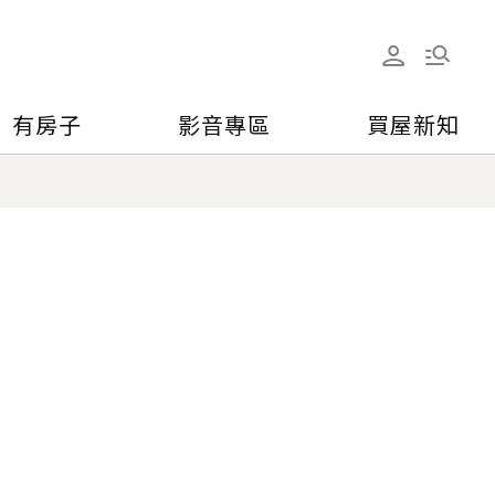
有房子
影音專區
買屋新知