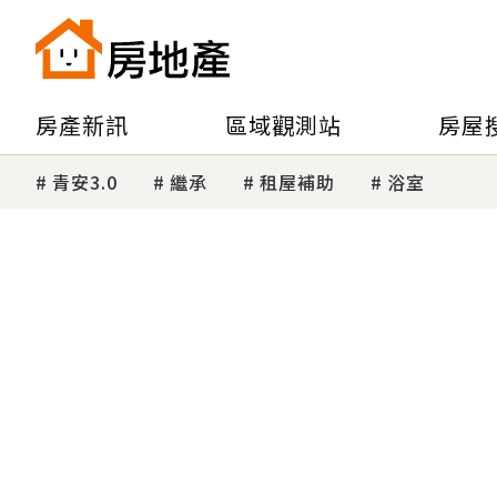
房產新訊
區域觀測站
房屋
青安3.0
繼承
租屋補助
浴室