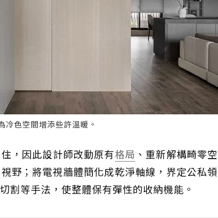
為冷色空間增添些許溫暖。
居住，因此設計師改動原有
格局
、重新解構畸零空
間視野；將電視牆體簡化成乾淨軸線，界定公私領
切割等手法，使整體保有彈性的收納機能。