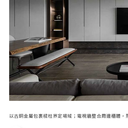
以古銅金屬包裹樑柱界定場域；電視牆整合周邊櫃體，