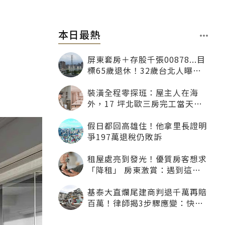
本日最熱
屏東套房＋存股千張00878...目
標65歲退休！32歲台北人曝：
現在已有243張
裝潢全程零探班：屋主人在海
外，17 坪北歐三房完工當天才
「開箱」
假日都回高雄住！他拿里長證明
爭197萬退稅仍敗訴
租屋處亮到發光！優質房客想求
「降租」 房東激賞：遇到這種
一定降
基泰大直爛尾建商判退千萬再賠
百萬！律師揭3步驟應變：快通
知銀行止付搶救自備款