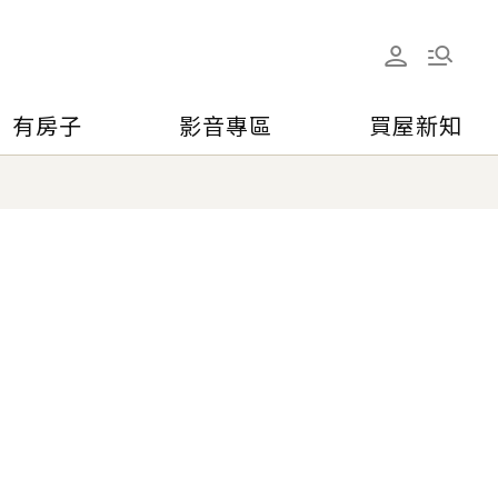
有房子
影音專區
買屋新知