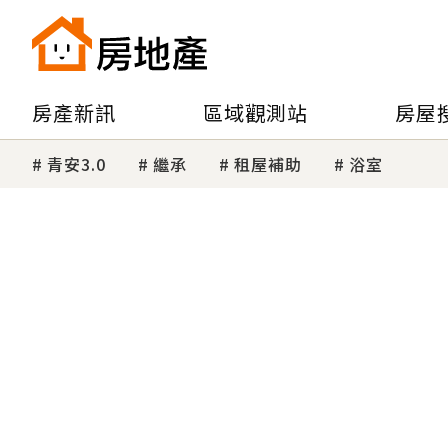
房產新訊
區域觀測站
房屋
青安3.0
繼承
租屋補助
浴室