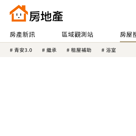
房產新訊
區域觀測站
房屋
青安3.0
繼承
租屋補助
浴室