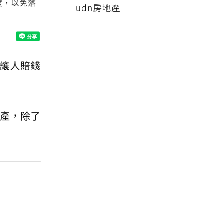
度，以免落
udn房地產
讓人賠錢
房產，除了