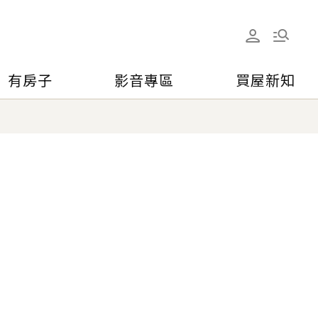
有房子
影音專區
買屋新知