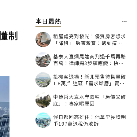
本日最熱
懂制
租屋處亮到發光！優質房客想求
「降租」 房東激賞：遇到這種
一定降
基泰大直爛尾建商判退千萬再賠
百萬！律師揭3步驟應變：快通
知銀行止付搶救自備款
投機客退場！新北預售待售量破
1.8萬戶 這區「需求斷層」賣壓
最大
李遠哲大直水岸豪宅「房價又破
底」！專家曝原因
假日都回高雄住！他拿里長證明
爭197萬退稅仍敗訴