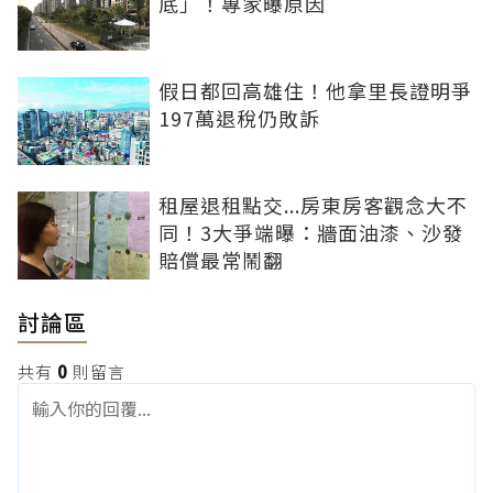
底」！專家曝原因
假日都回高雄住！他拿里長證明爭
197萬退稅仍敗訴
租屋退租點交...房東房客觀念大不
同！3大爭端曝：牆面油漆、沙發
賠償最常鬧翻
討論區
共有
0
則留言