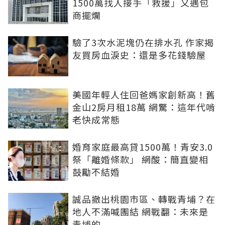
1500萬找人接手「救援」又遇包
商擺爛
驗了3次水泥塊仍在排水孔 作家揭
友買房血淚史：還是多花錢驗屋
美國年輕人住回爸媽家創新高！舊
金山2房月租18萬 網驚：這年代啃
老快成常態
婚育家庭最高貸1500萬！青安3.0
祭「離婚條款」 網酸：簡直變相
鼓勵不結婚
誠品撤出桃園市區、轉戰青埔？在
地人不滿喊團結 網戰翻：未來是
青埔的