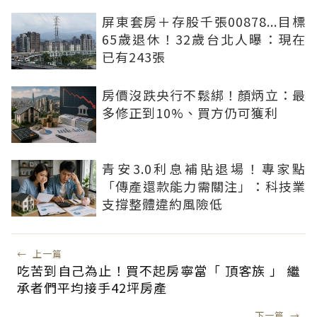
屏東套房＋存股千張00878...目標
65歲退休！32歲台北人曝：現在
已有243張
房價沒跌央行不鬆綁！顏炳立：最
多修正到10%、買方仍可獲利
青安3.0利息補貼退場！專家點
「傳產還款能力需關注」：科技業
支撐整體違約風險低
←
上一篇
吃苦到自己為止！買不起房寧當「 頂客族 」 繼
承者們平均接手42坪房產
下一篇
→