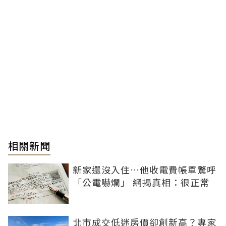
相關新聞
新家還沒入住…他收電費帳單驚呼
「公電嚇爛」 網揭真相：很正常
北市成交低迷房價卻創新高？專家