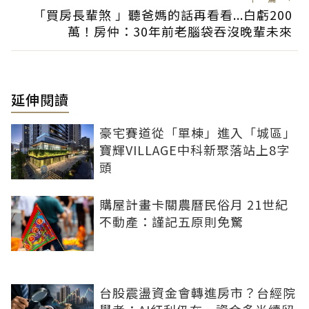
「買房長輩煞 」聽爸媽的話再看看...白虧200
萬！房仲：30年前老腦袋吞沒晚輩未來
延伸閱讀
豪宅賽道從「單棟」進入「城區」
寶輝VILLAGE中科新聚落站上8字
頭
購屋計畫卡關農曆民俗月 21世紀
不動產：謹記五原則免驚
台股震盪資金會轉進房市？台經院