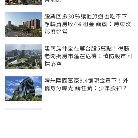
股票回撤30％讓他旅遊也吃不下！
想轉買房收4％租金 網勸：房東沒
那麼好當
建商房仲全在等台股5萬點！得勝
老闆揭房市潛在危機：慎防股市回
檔落空
陶朱隱園富豪9.4億現金買下！外
僑身分曝光 網狂猜：少年股神？
樹林哪值得住、適合投資？網研究
一年排出前三名：北大特區勝出