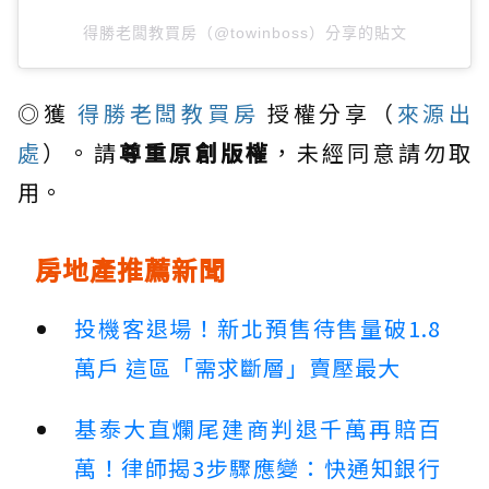
得勝老闆教買房（@towinboss）分享的貼文
◎獲
得勝老闆教買房
授權分享（
來源出
處
）。請
尊重原創版權
，未經同意請勿取
用。
房地產推薦新聞
投機客退場！新北預售待售量破1.8
萬戶 這區「需求斷層」賣壓最大
基泰大直爛尾建商判退千萬再賠百
萬！律師揭3步驟應變：快通知銀行