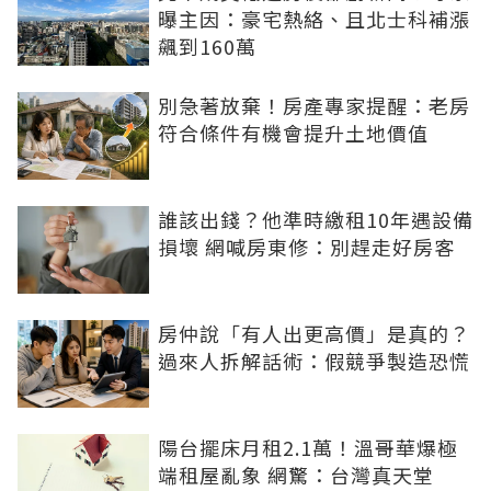
曝主因：豪宅熱絡、且北士科補漲
飆到160萬
別急著放棄！房產專家提醒：老房
符合條件有機會提升土地價值
誰該出錢？他準時繳租10年遇設備
損壞 網喊房東修：別趕走好房客
房仲說「有人出更高價」是真的？
過來人拆解話術：假競爭製造恐慌
陽台擺床月租2.1萬！溫哥華爆極
端租屋亂象 網驚：台灣真天堂