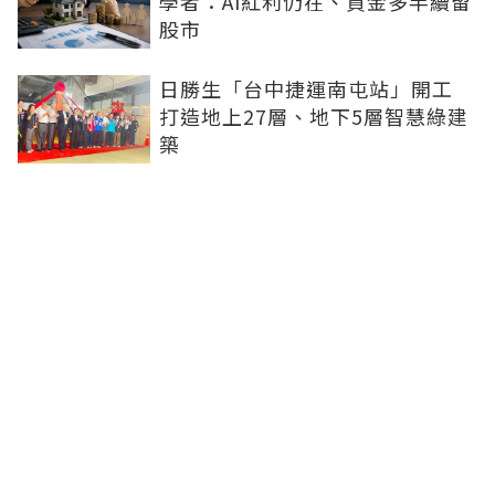
學者：AI紅利仍在、資金多半續留
股市
日勝生「台中捷運南屯站」開工
打造地上27層、地下5層智慧綠建
築