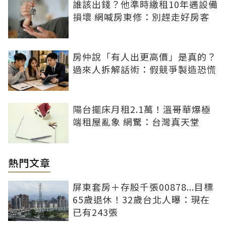
誰該出錢？他準時繳租10年遇設備
損壞 網喊房東修：別趕走好房客
房仲說「有人出更高價」是真的？
過來人拆解話術：假競爭製造恐慌
陽台擺床月租2.1萬！溫哥華爆極
端租屋亂象 網驚：台灣真天堂
熱門文章
屏東套房＋存股千張00878...目標
65歲退休！32歲台北人曝：現在
已有243張