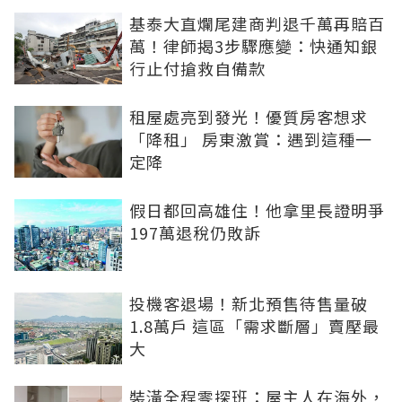
基泰大直爛尾建商判退千萬再賠百
萬！律師揭3步驟應變：快通知銀
行止付搶救自備款
租屋處亮到發光！優質房客想求
「降租」 房東激賞：遇到這種一
定降
假日都回高雄住！他拿里長證明爭
197萬退稅仍敗訴
投機客退場！新北預售待售量破
1.8萬戶 這區「需求斷層」賣壓最
大
裝潢全程零探班：屋主人在海外，