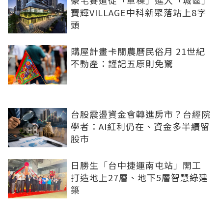
豪宅賽道從「單棟」進入「城區」
寶輝VILLAGE中科新聚落站上8字
頭
購屋計畫卡關農曆民俗月 21世紀
不動產：謹記五原則免驚
台股震盪資金會轉進房市？台經院
學者：AI紅利仍在、資金多半續留
股市
日勝生「台中捷運南屯站」開工
打造地上27層、地下5層智慧綠建
築