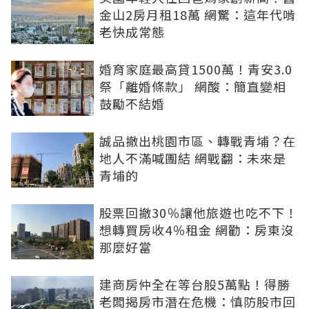
金山2房月租18萬 網驚：這年代啃
老快成常態
婚育家庭最高貸1500萬！青安3.0
祭「離婚條款」 網酸：簡直變相
鼓勵不結婚
誠品撤出桃園市區、轉戰青埔？在
地人不滿喊團結 網戰翻：未來是
青埔的
股票回撤30％讓他旅遊也吃不下！
想轉買房收4％租金 網勸：房東沒
那麼好當
建商房仲全在等台股5萬點！得勝
老闆揭房市潛在危機：慎防股市回