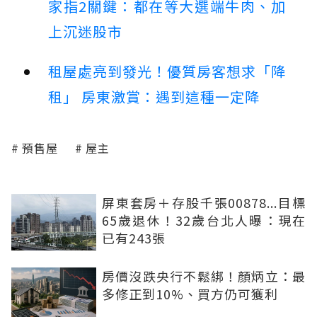
家指2關鍵：都在等大選端牛肉、加
上沉迷股市
租屋處亮到發光！優質房客想求「降
租」 房東激賞：遇到這種一定降
預售屋
屋主
屏東套房＋存股千張00878...目標
65歲退休！32歲台北人曝：現在
已有243張
房價沒跌央行不鬆綁！顏炳立：最
多修正到10%、買方仍可獲利