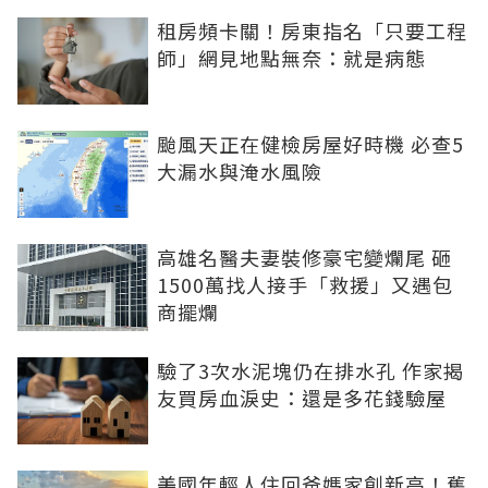
租房頻卡關！房東指名「只要工程
師」網見地點無奈：就是病態
颱風天正在健檢房屋好時機 必查5
大漏水與淹水風險
高雄名醫夫妻裝修豪宅變爛尾 砸
1500萬找人接手「救援」又遇包
商擺爛
驗了3次水泥塊仍在排水孔 作家揭
友買房血淚史：還是多花錢驗屋
美國年輕人住回爸媽家創新高！舊