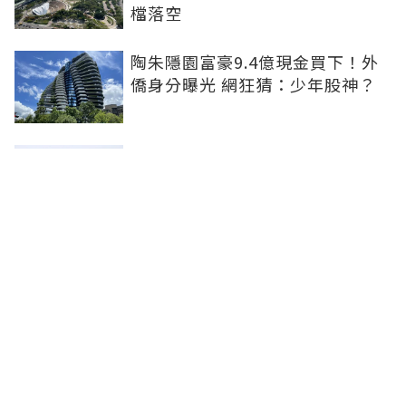
檔落空
陶朱隱園富豪9.4億現金買下！外
僑身分曝光 網狂猜：少年股神？
樹林哪值得住、適合投資？網研究
一年排出前三名：北大特區勝出
雙北房價6月全面轉強！信義房價
指數出爐 台北市年漲逾6％、新北
轉正成長
聯合線上公司 著作權所有 ©2025