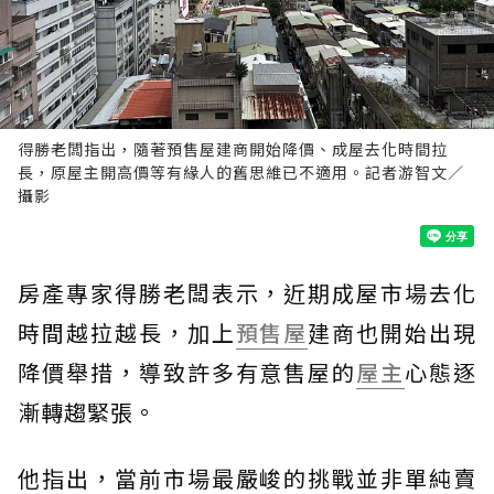
得勝老闆指出，隨著預售屋建商開始降價、成屋去化時間拉
長，原屋主開高價等有緣人的舊思維已不適用。記者游智文／
攝影
房產專家得勝老闆表示，近期成屋市場去化
時間越拉越長，加上
預售屋
建商也開始出現
降價舉措，導致許多有意售屋的
屋主
心態逐
漸轉趨緊張。
他指出，當前市場最嚴峻的挑戰並非單純賣