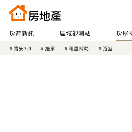
房產新訊
區域觀測站
房屋
青安3.0
繼承
租屋補助
浴室