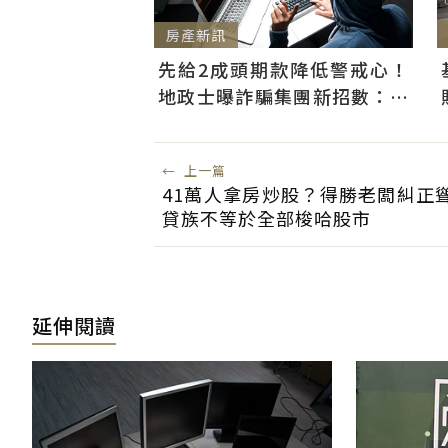
房產新訊
先給2成頭期款降低警戒心！
地政士曝詐騙集團新招數：偷
辦抵押房屋恐難救
←
上一篇
41萬人拿房炒股？得勝老闆糾正
貸族不等於全部梭哈股市
延伸閱讀