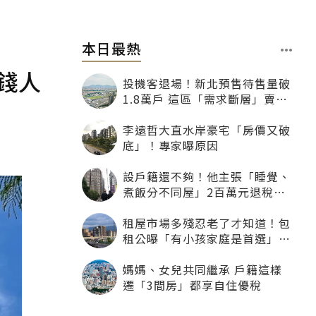
本日最熱
錢人
投機客退場！新北預售待售量破
1.8萬戶 這區「需求斷層」賣壓
最大
李遠哲大直水岸豪宅「房價又破
底」！專家曝原因
設戶籍還不夠！他主張「睡覺、
煮飯分不同屋」2百萬元退稅照
樣沒了
租屋市場多殘忍老了才知道！包
租公曝「有小孩家庭是首選」：
寧可不租老人也別自找麻煩
媽媽、女兒共同繼承 戶籍這樣
遷「3間房」都享自住優稅