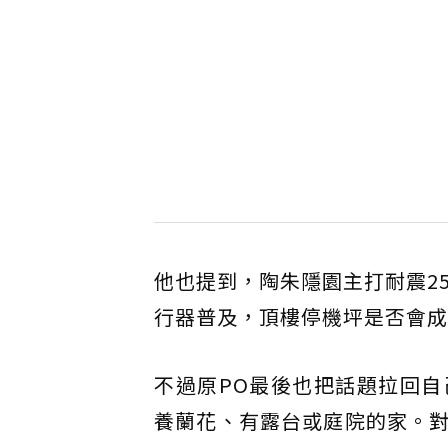
他也提到，陶朱隱園主打耐震2
行器普及，頂樓停機坪是否會成
不過原PO最後也把話題拉回
養蘭花、有露台或庭院的家。