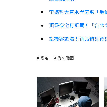
李遠哲大直水岸豪宅「房
頂級豪宅打折賣！「台北之
投機客退場！新北預售待售
豪宅
陶朱隱園