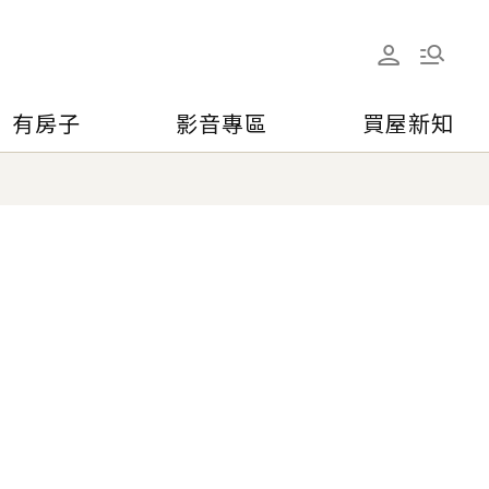
有房子
影音專區
買屋新知