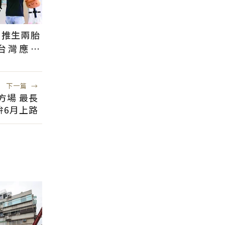
國推生兩胎
台灣應學
根本沒用
下一篇
→
方場 最長
拚6月上路