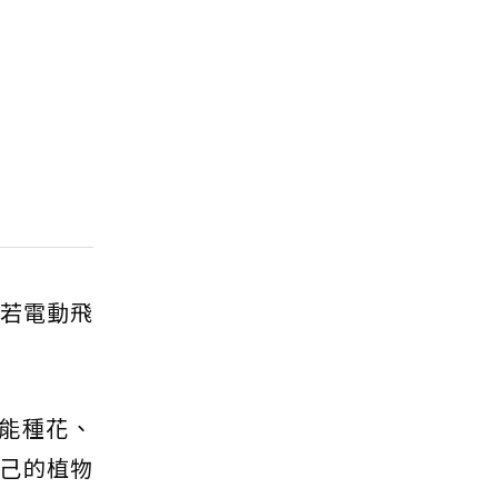
來若電動飛
能種花、
己的植物