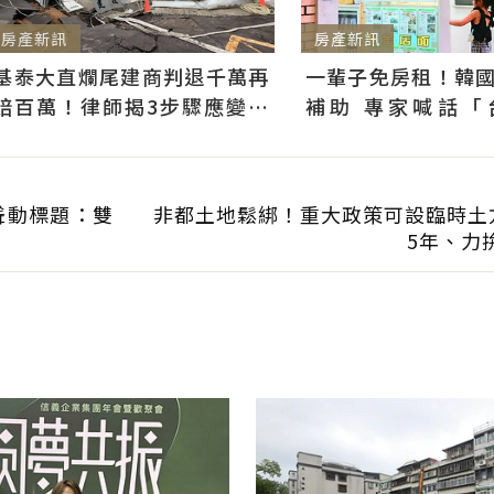
房產新訊
房產新訊
基泰大直爛尾建商判退千萬再
一輩子免房租！韓
賠百萬！律師揭3步驟應變：
補助 專家喊話「
快通知銀行止付搶救自備款
習」：社宅僅打8折
聳動標題：雙
非都土地鬆綁！重大政策可設臨時土
5年、力