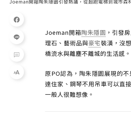
Joeman開箱陶朱隱園引發熱議，從超跑電梯到城市
Joeman開箱
陶朱隱園
，引發房
理石、藝術品與
豪宅
裝潢，沒
橋流水與離塵不離城的生活感。
原PO認為，陶朱隱園展現的
達住家、鋼琴不用吊車可以直
一般人很難想像。