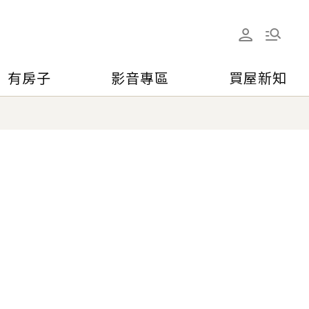
有房子
影音專區
買屋新知