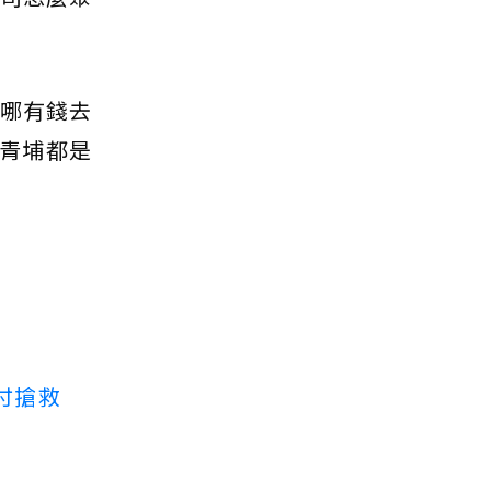
 哪有錢去
 青埔都是
付搶救