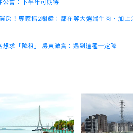
仲公會：下半年可期待
場買房！專家指2關鍵：都在等大選端牛肉、加上
客想求「降租」 房東激賞：遇到這種一定降