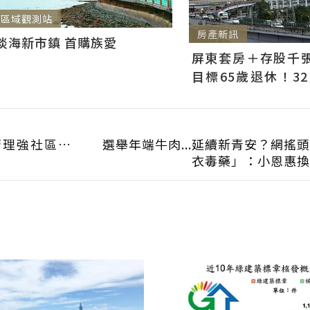
區域觀測站
房產新訊
淡海新市鎮 首購族愛
屏東套房＋存股千張00
目標65歲退休！3
曝：現在已有243張
管理強社區…
選舉年端牛肉...延續新青安？網搖
衣毒藥」：小恩惠換