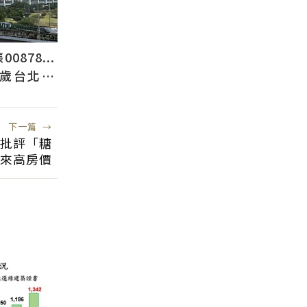
878...
2歲台北人
下一篇
→
頭批評「糖
來高房價