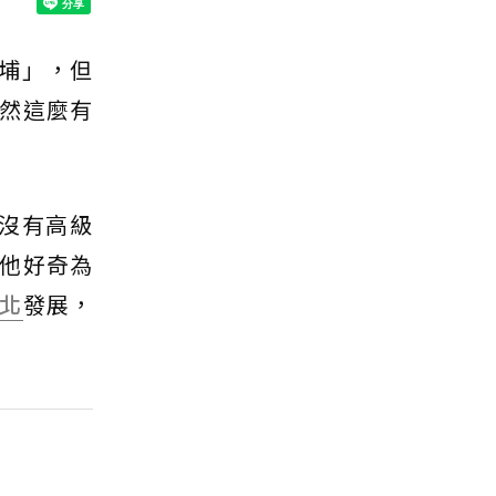
埔」，但
然這麼有
沒有高級
他好奇為
北
發展，