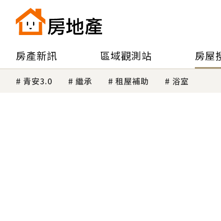
房產新訊
區域觀測站
房屋
青安3.0
繼承
租屋補助
浴室