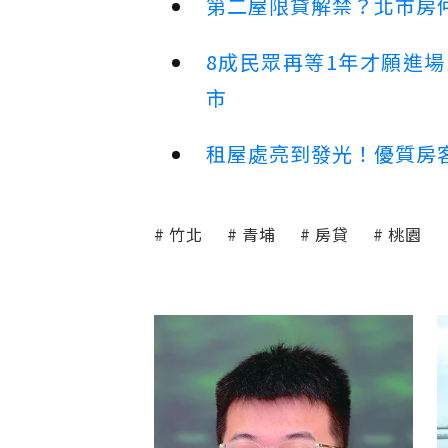
第二屋限貸解禁？北市房
8成民眾再等1年才願進
市
租屋處亮到發光！優質房
竹北
青埔
房貸
桃園