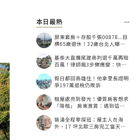
本日最熱
屏東套房＋存股千張00878...目
標65歲退休！32歲台北人曝：
現在已有243張
基泰大直爛尾建商判退千萬再賠
百萬！律師揭3步驟應變：快通
知銀行止付搶救自備款
假日都回高雄住！他拿里長證明
爭197萬退稅仍敗訴
租屋處亮到發光！優質房客想求
「降租」 房東激賞：遇到這種
一定降
裝潢全程零探班：屋主人在海
外，17 坪北歐三房完工當天才
「開箱」