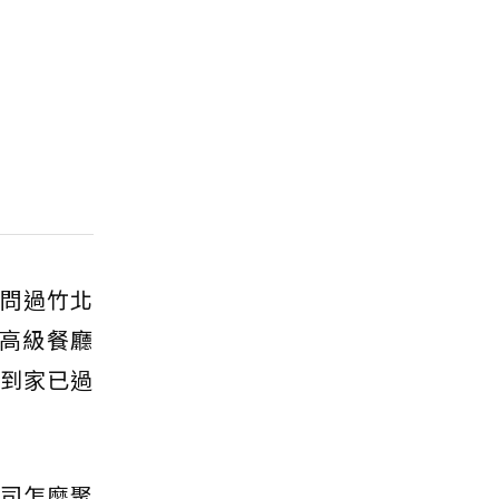
人問過竹北
「高級餐廳
上到家已過
公司怎麼聚