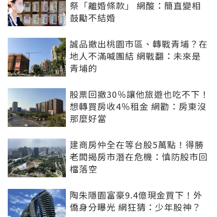
祭「離婚條款」 網酸：簡直變相
鼓勵不結婚
誠品撤出桃園市區、轉戰青埔？在
地人不滿喊團結 網戰翻：未來是
青埔的
股票回撤30％讓他旅遊也吃不下！
想轉買房收4％租金 網勸：房東沒
那麼好當
建商房仲全在等台股5萬點！得勝
老闆揭房市潛在危機：慎防股市回
檔落空
陶朱隱園富豪9.4億現金買下！外
僑身分曝光 網狂猜：少年股神？