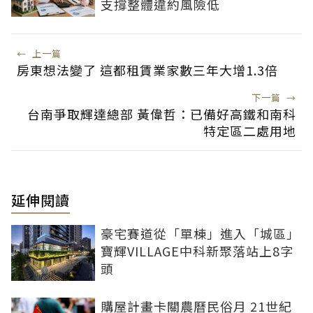
支撐整體違約風險低
←
上一篇
房東想法變了 這都租賃業家數三年大增1.3倍
下一篇
→
台南爭取輝達總部 黃偉哲：已備好高鐵和南科
特定區二處用地
延伸閱讀
豪宅賽道從「單棟」進入「城區」
寶輝VILLAGE中科新聚落站上8字
頭
購屋計畫卡關農曆民俗月 21世紀