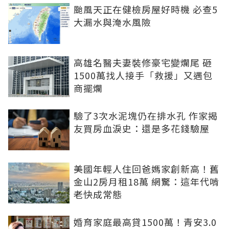
颱風天正在健檢房屋好時機 必查5
大漏水與淹水風險
高雄名醫夫妻裝修豪宅變爛尾 砸
1500萬找人接手「救援」又遇包
商擺爛
驗了3次水泥塊仍在排水孔 作家揭
友買房血淚史：還是多花錢驗屋
美國年輕人住回爸媽家創新高！舊
金山2房月租18萬 網驚：這年代啃
老快成常態
婚育家庭最高貸1500萬！青安3.0