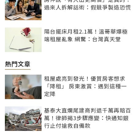
過來人拆解話術：假競爭製造恐慌
陽台擺床月租2.1萬！溫哥華爆極
端租屋亂象 網驚：台灣真天堂
熱門文章
租屋處亮到發光！優質房客想求
「降租」 房東激賞：遇到這種一
定降
基泰大直爛尾建商判退千萬再賠百
萬！律師揭3步驟應變：快通知銀
行止付搶救自備款