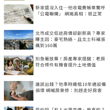
新家還沒入住…他收電費帳單驚呼
「公電嚇爛」 網揭真相：很正常
北市成交低迷房價卻創新高？專家
曝主因：豪宅熱絡、且北士科補漲
飆到160萬
別急著放棄！房產專家提醒：老房
符合條件有機會提升土地價值
誰該出錢？他準時繳租10年遇設備
損壞 網喊房東修：別趕走好房客
房仲說「有人出更高價」是真的？