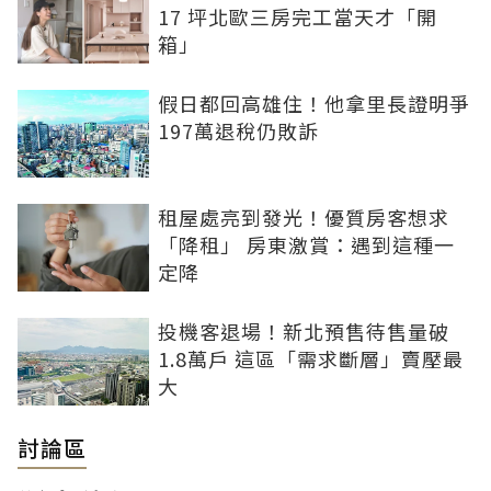
17 坪北歐三房完工當天才「開
箱」
假日都回高雄住！他拿里長證明爭
197萬退稅仍敗訴
租屋處亮到發光！優質房客想求
「降租」 房東激賞：遇到這種一
定降
投機客退場！新北預售待售量破
1.8萬戶 這區「需求斷層」賣壓最
大
討論區