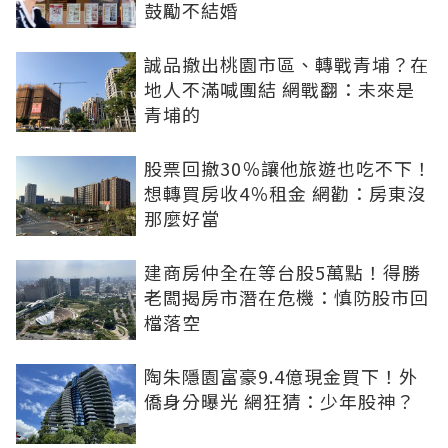
鼓勵不結婚
誠品撤出桃園市區、轉戰青埔？在
地人不滿喊團結 網戰翻：未來是
青埔的
股票回撤30％讓他旅遊也吃不下！
想轉買房收4％租金 網勸：房東沒
那麼好當
建商房仲全在等台股5萬點！得勝
老闆揭房市潛在危機：慎防股市回
檔落空
陶朱隱園富豪9.4億現金買下！外
僑身分曝光 網狂猜：少年股神？