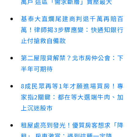
萬戶 這區「需求斷層」賣壓最大
基泰大直爛尾建商判退千萬再賠百
萬！律師揭3步驟應變：快通知銀行
止付搶救自備款
第二屋限貸解禁？北市房仲公會：下
半年可期待
8成民眾再等1年才願進場買房！專
家指2關鍵：都在等大選端牛肉、加
上沉迷股市
租屋處亮到發光！優質房客想求「降
租」 房東激賞：遇到這種一定降