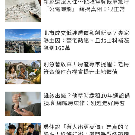
新家還沒入住…他收電費帳單驚呼
「公電嚇爛」 網揭真相：很正常
北市成交低迷房價卻創新高？專家
曝主因：豪宅熱絡、且北士科補漲
飆到160萬
別急著放棄！房產專家提醒：老房
符合條件有機會提升土地價值
誰該出錢？他準時繳租10年遇設備
損壞 網喊房東修：別趕走好房客
房仲說「有人出更高價」是真的？
過來人拆解話術：假競爭製造恐慌