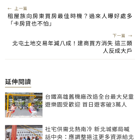
←
上一篇
租屋族向房東買房最佳時機？過來人曝好處多
「卡房貸也不怕」
下一篇
→
北屯土地交易年減八成！建商買方消失 這三類
人反成大戶
延伸閱讀
台鐵高雄舊機廠改造全台最大兒童
遊樂園受歡迎 首日遊客破3萬人
社宅供需北熱南冷 新北城鄉局喊
話中央：應調整挹注更多資源給北