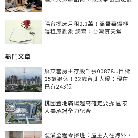
陽台擺床月租2.1萬！溫哥華爆極
端租屋亂象 網驚：台灣真天堂
熱門文章
屏東套房＋存股千張00878...目標
65歲退休！32歲台北人曝：現在
已有243張
桃園置地廣場超高確定要拆 國泰
人壽承諾全力配合
裝潢全程零探班：屋主人在海外，