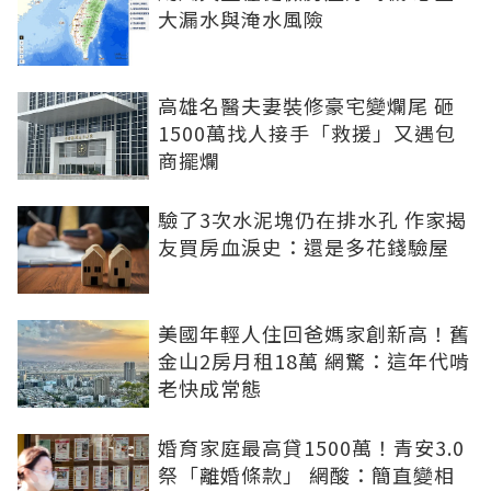
大漏水與淹水風險
高雄名醫夫妻裝修豪宅變爛尾 砸
1500萬找人接手「救援」又遇包
商擺爛
驗了3次水泥塊仍在排水孔 作家揭
友買房血淚史：還是多花錢驗屋
美國年輕人住回爸媽家創新高！舊
金山2房月租18萬 網驚：這年代啃
老快成常態
婚育家庭最高貸1500萬！青安3.0
祭「離婚條款」 網酸：簡直變相