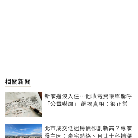
相關新聞
新家還沒入住…他收電費帳單驚呼
「公電嚇爛」 網揭真相：很正常
北市成交低迷房價卻創新高？專家
曝主因：豪宅熱絡、且北士科補漲