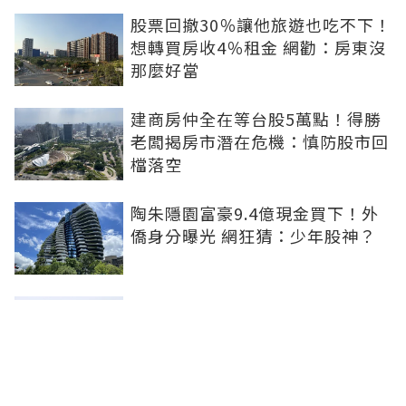
股票回撤30％讓他旅遊也吃不下！
想轉買房收4％租金 網勸：房東沒
那麼好當
建商房仲全在等台股5萬點！得勝
老闆揭房市潛在危機：慎防股市回
檔落空
陶朱隱園富豪9.4億現金買下！外
僑身分曝光 網狂猜：少年股神？
樹林哪值得住、適合投資？網研究
一年排出前三名：北大特區勝出
雙北房價6月全面轉強！信義房價