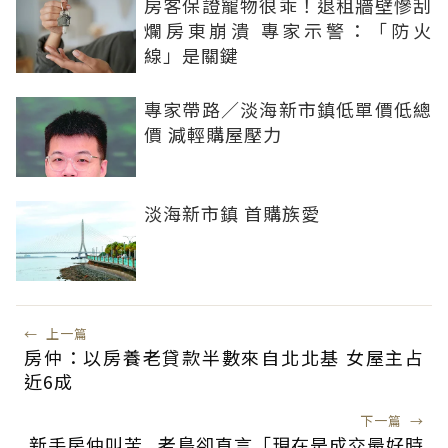
房客保證寵物很乖！退租牆壁慘刮
爛房東崩潰 專家示警：「防火
線」是關鍵
專家帶路／淡海新市鎮低單價低總
價 減輕購屋壓力
淡海新市鎮 首購族愛
←
上一篇
房仲：以房養老貸款半數來自北北基 女屋主占
近6成
下一篇
→
新手房仲叫苦...老鳥卻直言「現在是成交最好時