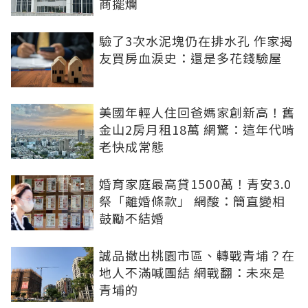
商擺爛
驗了3次水泥塊仍在排水孔 作家揭
友買房血淚史：還是多花錢驗屋
美國年輕人住回爸媽家創新高！舊
金山2房月租18萬 網驚：這年代啃
老快成常態
婚育家庭最高貸1500萬！青安3.0
祭「離婚條款」 網酸：簡直變相
鼓勵不結婚
誠品撤出桃園市區、轉戰青埔？在
地人不滿喊團結 網戰翻：未來是
青埔的