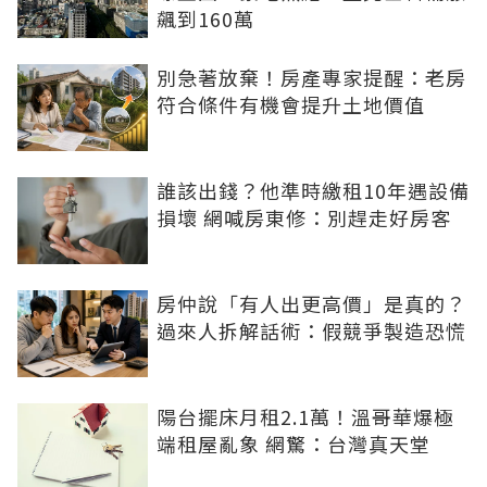
飆到160萬
別急著放棄！房產專家提醒：老房
符合條件有機會提升土地價值
誰該出錢？他準時繳租10年遇設備
損壞 網喊房東修：別趕走好房客
房仲說「有人出更高價」是真的？
過來人拆解話術：假競爭製造恐慌
陽台擺床月租2.1萬！溫哥華爆極
端租屋亂象 網驚：台灣真天堂