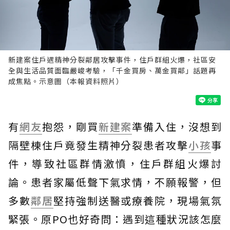
新建案住戶遇精神分裂鄰居攻擊事件，住戶群組火爆，社區安
全與生活品質面臨嚴峻考驗，「千金買房、萬金買鄰」話題再
成焦點。示意圖（本報資料照片）
有
網友
抱怨，剛買
新建案
準備入住，沒想到
隔壁棟住戶竟發生精神分裂患者攻擊
小孩
事
件，導致社區群情激憤，住戶群組火爆討
論。患者家屬低聲下氣求情，不願報警，但
多數
鄰居
堅持強制送醫或療養院，現場氣氛
緊張。原PO也好奇問：遇到這種狀況該怎麼