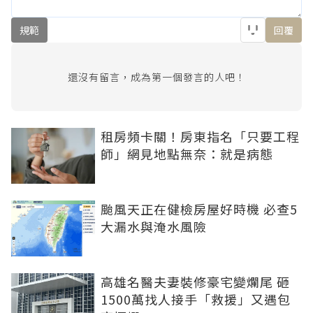
規範
回覆
還沒有留言，成為第一個發言的人吧！
租房頻卡關！房東指名「只要工程
師」網見地點無奈：就是病態
颱風天正在健檢房屋好時機 必查5
大漏水與淹水風險
高雄名醫夫妻裝修豪宅變爛尾 砸
1500萬找人接手「救援」又遇包