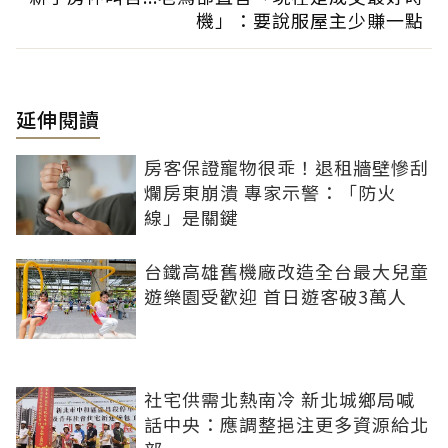
機」：要說服屋主少賺一點
延伸閱讀
房客保證寵物很乖！退租牆壁慘刮
爛房東崩潰 專家示警：「防火
線」是關鍵
台鐵高雄舊機廠改造全台最大兒童
遊樂園受歡迎 首日遊客破3萬人
社宅供需北熱南冷 新北城鄉局喊
話中央：應調整挹注更多資源給北