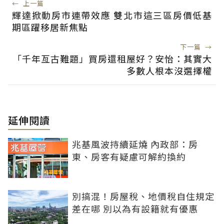
←
上一篇
輝達掀動房市連帶效應 雙北市這三區房價低基
期區躍移居新焦點
下一篇
→
「千年亙古難題」買房還租屋好？安怡：其實大
多數人根本沒選擇權
延伸閱讀
兆基風波持續延燒 內政部：房
東、房客有疑慮可解約換約
別搞混！房屋稅、地價稅自住規定
差在哪 別以為有設籍就有優惠