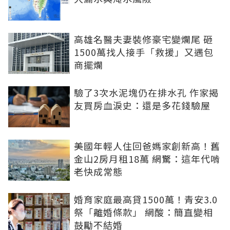
高雄名醫夫妻裝修豪宅變爛尾 砸
1500萬找人接手「救援」又遇包
商擺爛
驗了3次水泥塊仍在排水孔 作家揭
友買房血淚史：還是多花錢驗屋
美國年輕人住回爸媽家創新高！舊
金山2房月租18萬 網驚：這年代啃
老快成常態
婚育家庭最高貸1500萬！青安3.0
祭「離婚條款」 網酸：簡直變相
鼓勵不結婚