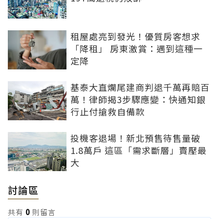
租屋處亮到發光！優質房客想求
「降租」 房東激賞：遇到這種一
定降
基泰大直爛尾建商判退千萬再賠百
萬！律師揭3步驟應變：快通知銀
行止付搶救自備款
投機客退場！新北預售待售量破
1.8萬戶 這區「需求斷層」賣壓最
大
討論區
共有
0
則留言