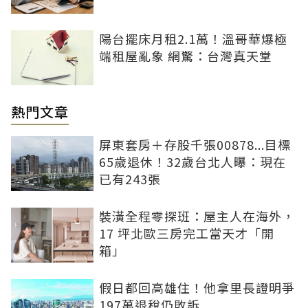
陽台擺床月租2.1萬！溫哥華爆極
端租屋亂象 網驚：台灣真天堂
熱門文章
屏東套房＋存股千張00878...目標
65歲退休！32歲台北人曝：現在
已有243張
裝潢全程零探班：屋主人在海外，
17 坪北歐三房完工當天才「開
箱」
假日都回高雄住！他拿里長證明爭
197萬退稅仍敗訴