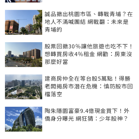
誠品撤出桃園市區、轉戰青埔？在
地人不滿喊團結 網戰翻：未來是
青埔的
股票回撤30％讓他旅遊也吃不下！
想轉買房收4％租金 網勸：房東沒
那麼好當
建商房仲全在等台股5萬點！得勝
老闆揭房市潛在危機：慎防股市回
檔落空
陶朱隱園富豪9.4億現金買下！外
僑身分曝光 網狂猜：少年股神？