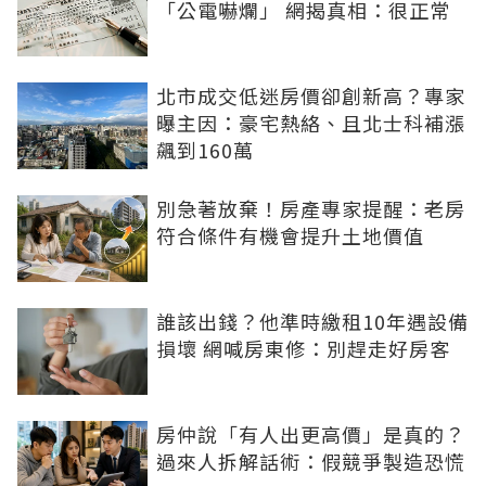
「公電嚇爛」 網揭真相：很正常
北市成交低迷房價卻創新高？專家
曝主因：豪宅熱絡、且北士科補漲
飆到160萬
別急著放棄！房產專家提醒：老房
符合條件有機會提升土地價值
誰該出錢？他準時繳租10年遇設備
損壞 網喊房東修：別趕走好房客
房仲說「有人出更高價」是真的？
過來人拆解話術：假競爭製造恐慌