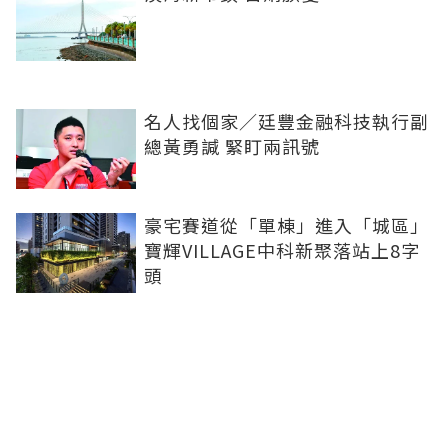
名人找個家／廷豐金融科技執行副
總黃勇諴 緊盯兩訊號
豪宅賽道從「單棟」進入「城區」
寶輝VILLAGE中科新聚落站上8字
頭