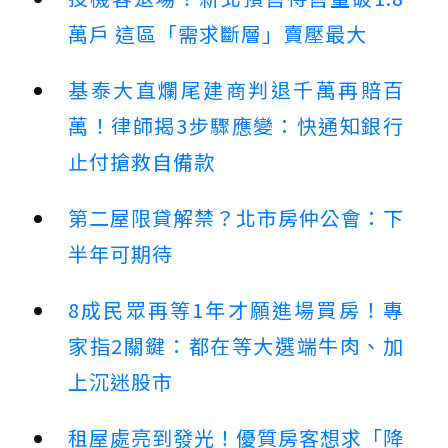
萬戶 這區「需求斷層」賣壓最大
基泰大直爛尾建商判退千萬再賠百
萬！律師揭3步驟應變：快通知銀行
止付搶救自備款
第二屋限貸解禁？北市房仲公會：下
半年可期待
8成民眾再等1年才願進場買房！專
家指2關鍵：都在等大選端牛肉、加
上沉迷股市
租屋處亮到發光！優質房客想求「降