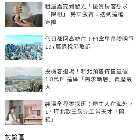
租屋處亮到發光！優質房客想求
「降租」 房東激賞：遇到這種一
定降
假日都回高雄住！他拿里長證明爭
197萬退稅仍敗訴
投機客退場！新北預售待售量破
1.8萬戶 這區「需求斷層」賣壓最
大
裝潢全程零探班：屋主人在海外，
17 坪北歐三房完工當天才「開
箱」
討論區