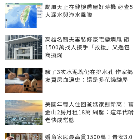
颱風天正在健檢房屋好時機 必查5
大漏水與淹水風險
高雄名醫夫妻裝修豪宅變爛尾 砸
1500萬找人接手「救援」又遇包
商擺爛
驗了3次水泥塊仍在排水孔 作家揭
友買房血淚史：還是多花錢驗屋
美國年輕人住回爸媽家創新高！舊
金山2房月租18萬 網驚：這年代啃
老快成常態
婚育家庭最高貸1500萬！青安3.0