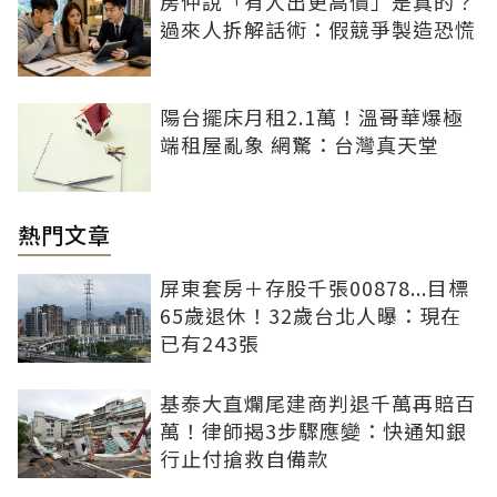
房仲說「有人出更高價」是真的？
過來人拆解話術：假競爭製造恐慌
陽台擺床月租2.1萬！溫哥華爆極
端租屋亂象 網驚：台灣真天堂
熱門文章
屏東套房＋存股千張00878...目標
65歲退休！32歲台北人曝：現在
已有243張
基泰大直爛尾建商判退千萬再賠百
萬！律師揭3步驟應變：快通知銀
行止付搶救自備款