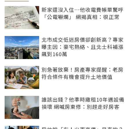
新家還沒入住…他收電費帳單驚呼
「公電嚇爛」 網揭真相：很正常
北市成交低迷房價卻創新高？專家
曝主因：豪宅熱絡、且北士科補漲
飆到160萬
別急著放棄！房產專家提醒：老房
符合條件有機會提升土地價值
誰該出錢？他準時繳租10年遇設備
損壞 網喊房東修：別趕走好房客