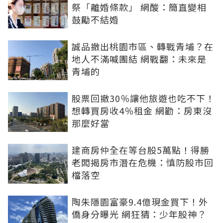
祭「離婚條款」 網酸：簡直變相
鼓勵不結婚
誠品撤出桃園市區、轉戰青埔？在
地人不滿喊團結 網戰翻：未來是
青埔的
股票回撤30％讓他旅遊也吃不下！
想轉買房收4％租金 網勸：房東沒
那麼好當
建商房仲全在等台股5萬點！得勝
老闆揭房市潛在危機：慎防股市回
檔落空
陶朱隱園富豪9.4億現金買下！外
僑身分曝光 網狂猜：少年股神？