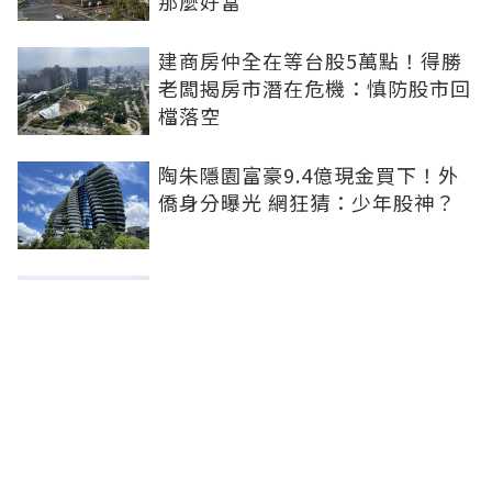
那麼好當
建商房仲全在等台股5萬點！得勝
老闆揭房市潛在危機：慎防股市回
檔落空
陶朱隱園富豪9.4億現金買下！外
僑身分曝光 網狂猜：少年股神？
樹林哪值得住、適合投資？網研究
一年排出前三名：北大特區勝出
雙北房價6月全面轉強！信義房價
指數出爐 台北市年漲逾6％、新北
轉正成長