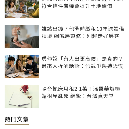
符合條件有機會提升土地價值
誰該出錢？他準時繳租10年遇設備
損壞 網喊房東修：別趕走好房客
房仲說「有人出更高價」是真的？
過來人拆解話術：假競爭製造恐慌
陽台擺床月租2.1萬！溫哥華爆極
端租屋亂象 網驚：台灣真天堂
熱門文章