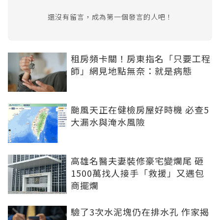
還沒有留言，成為第一個發言的人吧！
租房頻卡關！房東指名「只要工程
師」網見地點無奈：就是病態
颱風天正在健檢房屋好時機 必查5
大漏水與淹水風險
高雄名醫夫妻裝修豪宅變爛尾 砸
1500萬找人接手「救援」又遇包
商擺爛
驗了3次水泥塊仍在排水孔 作家揭