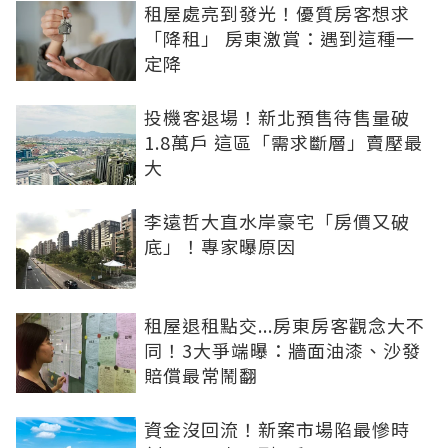
租屋處亮到發光！優質房客想求
「降租」 房東激賞：遇到這種一
定降
投機客退場！新北預售待售量破
1.8萬戶 這區「需求斷層」賣壓最
大
李遠哲大直水岸豪宅「房價又破
底」！專家曝原因
租屋退租點交...房東房客觀念大不
同！3大爭端曝：牆面油漆、沙發
賠償最常鬧翻
資金沒回流！新案市場陷最慘時