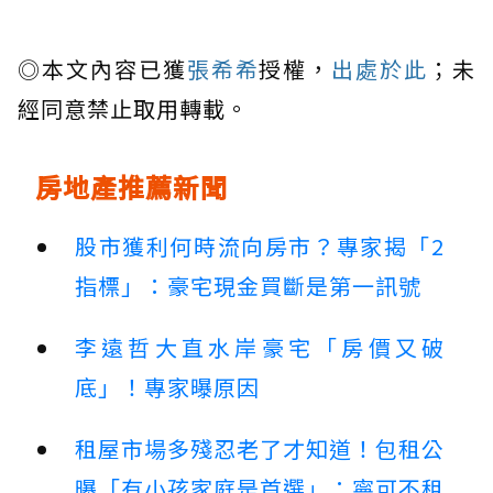
◎本文內容已獲
張希希
授權，
出處於此
；未
經同意禁止取用轉載。
房地產推薦新聞
股市獲利何時流向房市？專家揭「2
指標」：豪宅現金買斷是第一訊號
李遠哲大直水岸豪宅「房價又破
底」！專家曝原因
租屋市場多殘忍老了才知道！包租公
曝「有小孩家庭是首選」：寧可不租