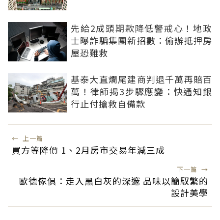
先給2成頭期款降低警戒心！地政
士曝詐騙集團新招數：偷辦抵押房
屋恐難救
基泰大直爛尾建商判退千萬再賠百
萬！律師揭3步驟應變：快通知銀
行止付搶救自備款
←
上一篇
買方等降價 1、2月房市交易年減三成
下一篇
→
歐德傢俱：走入黑白灰的深邃 品味以簡馭繁的
設計美學