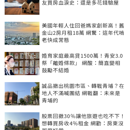
友買房血淚史：還是多花錢驗屋
美國年輕人住回爸媽家創新高！舊
金山2房月租18萬 網驚：這年代啃
老快成常態
婚育家庭最高貸1500萬！青安3.0
祭「離婚條款」 網酸：簡直變相
鼓勵不結婚
誠品撤出桃園市區、轉戰青埔？在
地人不滿喊團結 網戰翻：未來是
青埔的
股票回撤30％讓他旅遊也吃不下！
想轉買房收4％租金 網勸：房東沒