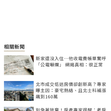
相關新聞
新家還沒入住…他收電費帳單驚呼
「公電嚇爛」 網揭真相：很正常
北市成交低迷房價卻創新高？專家
曝主因：豪宅熱絡、且北士科補漲
飆到160萬
別急著放棄！房產專家提醒：老房