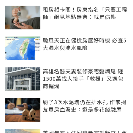
租房頻卡關！房東指名「只要工程
師」網見地點無奈：就是病態
颱風天正在健檢房屋好時機 必查5
大漏水與淹水風險
高雄名醫夫妻裝修豪宅變爛尾 砸
1500萬找人接手「救援」又遇包
商擺爛
驗了3次水泥塊仍在排水孔 作家揭
友買房血淚史：還是多花錢驗屋
美國年輕人住回爸媽家創新高！舊