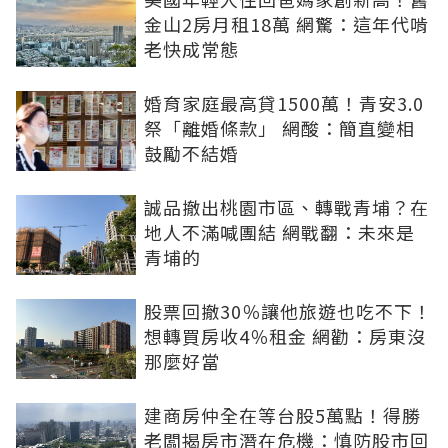
金山2房月租18萬 網驚：這年代啃
老快成常態
婚育家庭最高貸1500萬！青安3.0
祭「離婚條款」 網酸：簡直變相
鼓勵不結婚
誠品撤出桃園市區、轉戰青埔？在
地人不滿喊團結 網戰翻：未來是
青埔的
股票回撤30％讓他旅遊也吃不下！
想轉買房收4％租金 網勸：房東沒
那麼好當
建商房仲全在等台股5萬點！得勝
老闆揭房市潛在危機：慎防股市回