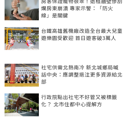
房客保證寵物很乖！退租牆壁慘刮
爛房東崩潰 專家示警：「防火
線」是關鍵
台鐵高雄舊機廠改造全台最大兒童
遊樂園受歡迎 首日遊客破3萬人
社宅供需北熱南冷 新北城鄉局喊
話中央：應調整挹注更多資源給北
部
行政院點出社宅不好管又被標籤
化？ 北市住都中心提解方