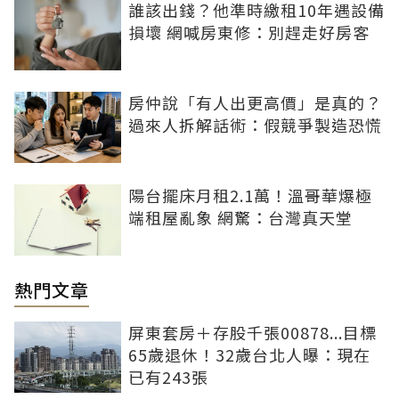
誰該出錢？他準時繳租10年遇設備
損壞 網喊房東修：別趕走好房客
房仲說「有人出更高價」是真的？
過來人拆解話術：假競爭製造恐慌
陽台擺床月租2.1萬！溫哥華爆極
端租屋亂象 網驚：台灣真天堂
熱門文章
屏東套房＋存股千張00878...目標
65歲退休！32歲台北人曝：現在
已有243張