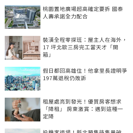
桃園置地廣場超高確定要拆 國泰
人壽承諾全力配合
裝潢全程零探班：屋主人在海外，
17 坪北歐三房完工當天才「開
箱」
假日都回高雄住！他拿里長證明爭
197萬退稅仍敗訴
租屋處亮到發光！優質房客想求
「降租」 房東激賞：遇到這種一
定降
投機客退場！新北預售待售量破