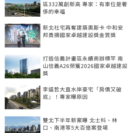
區332萬創新高 專家：有車位是奢
侈的幸福
新北社宅再奪建築奧斯卡 中和安
邦勇摘國家卓越建設獎金質獎
打造信義計畫區永續商辦標竿 南
山信義A26榮獲2026國家卓越建設
獎
李遠哲大直水岸豪宅「房價又破
底」！專家曝原因
雙北下半年新案曝 北士科、林
口、南港等5大百億案登場