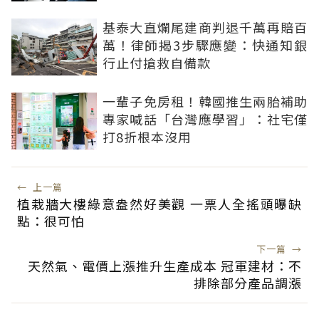
基泰大直爛尾建商判退千萬再賠百
萬！律師揭3步驟應變：快通知銀
行止付搶救自備款
一輩子免房租！韓國推生兩胎補助
專家喊話「台灣應學習」：社宅僅
打8折根本沒用
←
上一篇
植栽牆大樓綠意盎然好美觀 一票人全搖頭曝缺
點：很可怕
下一篇
→
天然氣、電價上漲推升生產成本 冠軍建材：不
排除部分產品調漲