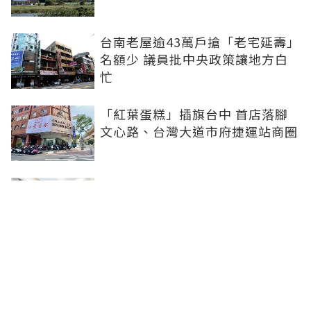
台南老屋逾43萬戶搶「老宅延壽」
名額少 議員批中央政策讓地方白
忙
「紅葉蛋糕」插旗台中 首店落腳
文心路、台灣大道市府捷運站商圈
新北、南投、台南及高雄6中央社
宅招租 14日起申請、明年3月入住
台中單元二「垂直森林聚落」翻轉
豪宅版圖 預售均價站穩8字頭