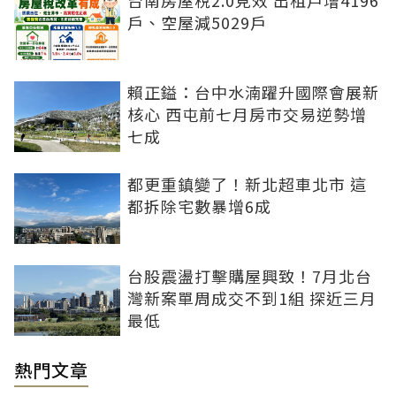
台南房屋稅2.0見效 出租戶增4196
戶、空屋減5029戶
賴正鎰：台中水湳躍升國際會展新
核心 西屯前七月房市交易逆勢增
七成
都更重鎮變了！新北超車北市 這
都拆除宅數暴增6成
台股震盪打擊購屋興致！7月北台
灣新案單周成交不到1組 探近三月
最低
熱門文章