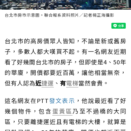
台北市房市示意圖。聯合報系資料照片／記者楊正海攝影
台北市的高房價眾人皆知，不論是新或舊房
子，多數人都大嘆買不起。有一名網友近期
看了好幾間台北市的房子，但即使是4、50年
的華廈，開價都要近百萬，讓他相當無奈，
但有人認為
近
捷運
、
有
電梯
當然會貴。
這名網友在PTT
發文表示
，他說最近看了好
幾個物件，包含
蛋黃區
乃至不過橋的大同
區，只要離捷運近且有電梯的大樓，就算是