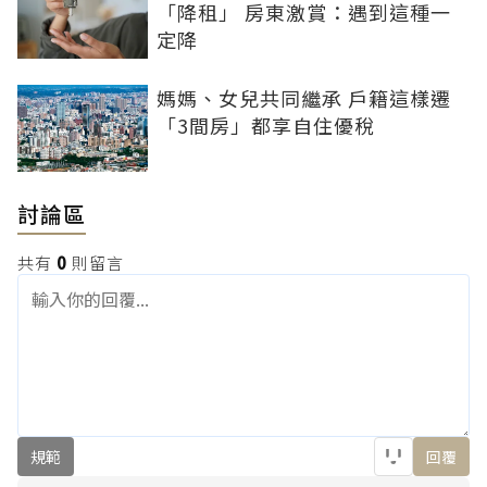
「降租」 房東激賞：遇到這種一
定降
媽媽、女兒共同繼承 戶籍這樣遷
「3間房」都享自住優稅
討論區
共有
0
則留言
規範
回覆