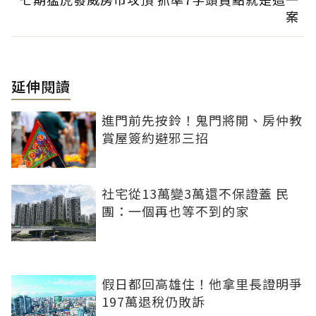
案
延伸閱讀
進門前先按鈴！鬼門將開、房仲教
賞屋簽約避邪三招
社宅從13萬變3萬還不保證蓋 民
團：一個再也等不到的家
假日都回高雄住！他拿里長證明爭
197萬退稅仍敗訴