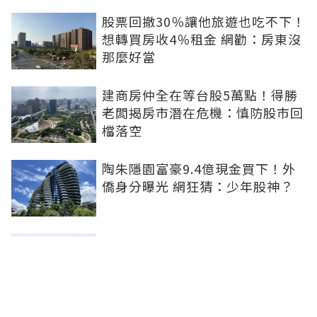
股票回撤30％讓他旅遊也吃不下！
想轉買房收4％租金 網勸：房東沒
那麼好當
建商房仲全在等台股5萬點！得勝
老闆揭房市潛在危機：慎防股市回
檔落空
陶朱隱園富豪9.4億現金買下！外
僑身分曝光 網狂猜：少年股神？
樹林哪值得住、適合投資？網研究
一年排出前三名：北大特區勝出
雙北房價6月全面轉強！信義房價