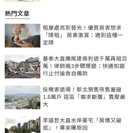
熱門文章
租屋處亮到發光！優質房客想求
「降租」 房東激賞：遇到這種一
定降
基泰大直爛尾建商判退千萬再賠百
萬！律師揭3步驟應變：快通知銀
行止付搶救自備款
投機客退場！新北預售待售量破
1.8萬戶 這區「需求斷層」賣壓最
大
李遠哲大直水岸豪宅「房價又破
底」！專家曝原因