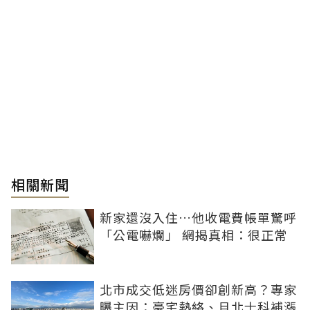
相關新聞
新家還沒入住…他收電費帳單驚呼
「公電嚇爛」 網揭真相：很正常
北市成交低迷房價卻創新高？專家
曝主因：豪宅熱絡、且北士科補漲