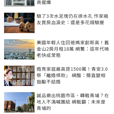
商擺爛
驗了3次水泥塊仍在排水孔 作家揭
友買房血淚史：還是多花錢驗屋
美國年輕人住回爸媽家創新高！舊
金山2房月租18萬 網驚：這年代啃
老快成常態
婚育家庭最高貸1500萬！青安3.0
祭「離婚條款」 網酸：簡直變相
鼓勵不結婚
誠品撤出桃園市區、轉戰青埔？在
地人不滿喊團結 網戰翻：未來是
青埔的