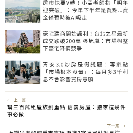
房市快要V轉！小孟老師指「明年
迎突破」：今年下半年是買點...資
金僅暫時被AI吸走
豪宅建商開始讓利！台北之星最新
成交跌破200萬 張旭嵐：市場盤整
下豪宅降價競爭
青安3.0炒房是假議題！專家點
「市場根本沒量」：每月多3千利
息不會影響買房意願
←
上一篇
幫三百萬租屋族劃重點 信義房屋：搬家這幾件
事必做
下一篇
→
七期猛虎發威房市攻頂 抓準7字頭買點就是這一