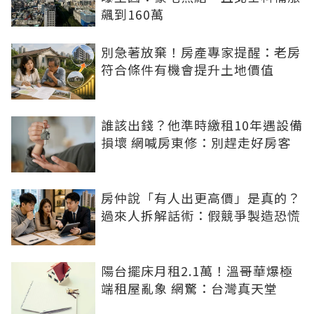
飆到160萬
別急著放棄！房產專家提醒：老房
符合條件有機會提升土地價值
誰該出錢？他準時繳租10年遇設備
損壞 網喊房東修：別趕走好房客
房仲說「有人出更高價」是真的？
過來人拆解話術：假競爭製造恐慌
陽台擺床月租2.1萬！溫哥華爆極
端租屋亂象 網驚：台灣真天堂