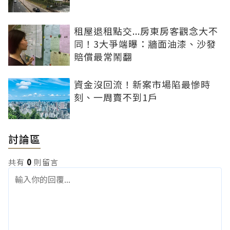
租屋退租點交...房東房客觀念大不
同！3大爭端曝：牆面油漆、沙發
賠償最常鬧翻
資金沒回流！新案市場陷最慘時
刻、一周賣不到1戶
討論區
共有
0
則留言