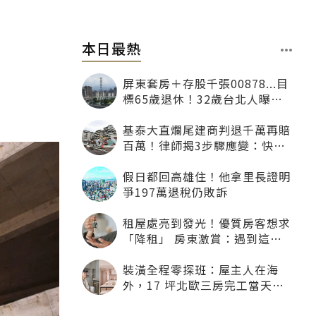
本日最熱
屏東套房＋存股千張00878...目
標65歲退休！32歲台北人曝：
現在已有243張
基泰大直爛尾建商判退千萬再賠
百萬！律師揭3步驟應變：快通
知銀行止付搶救自備款
假日都回高雄住！他拿里長證明
爭197萬退稅仍敗訴
租屋處亮到發光！優質房客想求
「降租」 房東激賞：遇到這種
一定降
裝潢全程零探班：屋主人在海
外，17 坪北歐三房完工當天才
「開箱」