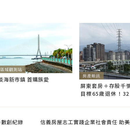
區域觀測站
房產新訊
淡海新市鎮 首購族愛
屏東套房＋存股千張00
目標65歲退休！3
曝：現在已有243張
戶數創紀錄
信義房屋志工實踐企業社會責任 助