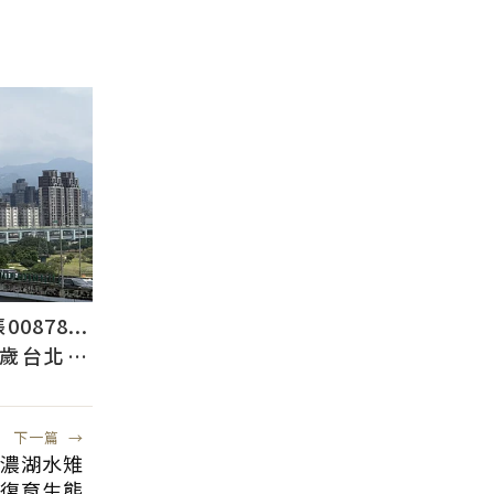
878...
2歲台北人
下一篇
→
美濃湖水雉
復育生態