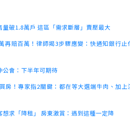
量破1.8萬戶 這區「需求斷層」賣壓最大
萬再賠百萬！律師揭3步驟應變：快通知銀行止
仲公會：下半年可期待
場買房！專家指2關鍵：都在等大選端牛肉、加上
客想求「降租」 房東激賞：遇到這種一定降