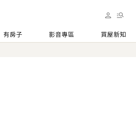
有房子
影音專區
買屋新知