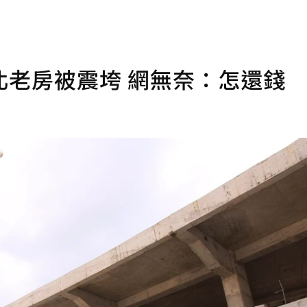
北老房被震垮 網無奈：怎還錢