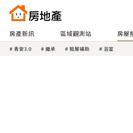
房產新訊
區域觀測站
房屋
青安3.0
繼承
租屋補助
浴室