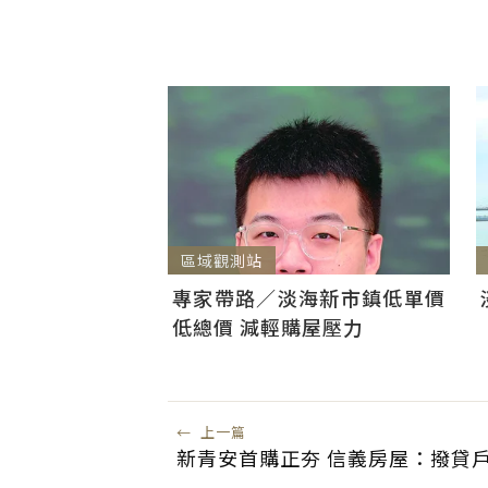
區域觀測站
專家帶路／淡海新市鎮低單價
低總價 減輕購屋壓力
←
上一篇
新青安首購正夯 信義房屋：撥貸