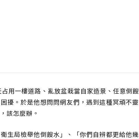
天占用一樓道路、亂放盆栽當自家造景、任意倒
當困擾。於是他想問問網友們，遇到這種冥頑不靈
，該怎麼辦。
向衛生局檢舉他倒餿水」、「你們自辨都更給他幾