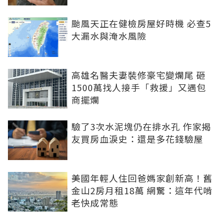
颱風天正在健檢房屋好時機 必查5
大漏水與淹水風險
高雄名醫夫妻裝修豪宅變爛尾 砸
1500萬找人接手「救援」又遇包
商擺爛
驗了3次水泥塊仍在排水孔 作家揭
友買房血淚史：還是多花錢驗屋
美國年輕人住回爸媽家創新高！舊
金山2房月租18萬 網驚：這年代啃
老快成常態