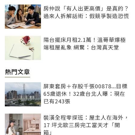
房仲說「有人出更高價」是真的？
過來人拆解話術：假競爭製造恐慌
陽台擺床月租2.1萬！溫哥華爆極
端租屋亂象 網驚：台灣真天堂
熱門文章
屏東套房＋存股千張00878...目標
65歲退休！32歲台北人曝：現在
已有243張
裝潢全程零探班：屋主人在海外，
17 坪北歐三房完工當天才「開
箱」