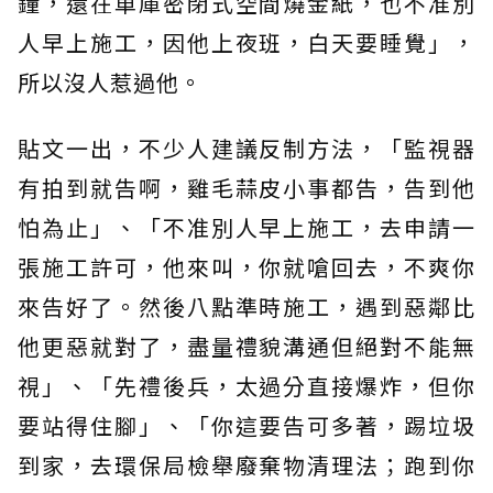
鐘，還在車庫密閉式空間燒金紙，也不准別
人早上施工，因他上夜班，白天要睡覺」，
所以沒人惹過他。
貼文一出，不少人建議反制方法，「監視器
有拍到就告啊，雞毛蒜皮小事都告，告到他
怕為止」、「不准別人早上施工，去申請一
張施工許可，他來叫，你就嗆回去，不爽你
來告好了。然後八點準時施工，遇到惡鄰比
他更惡就對了，盡量禮貌溝通但絕對不能無
視」、「先禮後兵，太過分直接爆炸，但你
要站得住腳」、「你這要告可多著，踢垃圾
到家，去環保局檢舉廢棄物清理法；跑到你