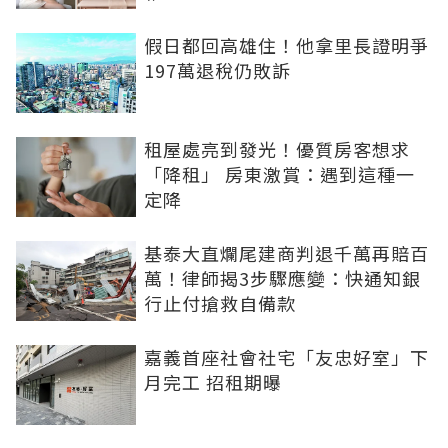
假日都回高雄住！他拿里長證明爭
197萬退稅仍敗訴
租屋處亮到發光！優質房客想求
「降租」 房東激賞：遇到這種一
定降
基泰大直爛尾建商判退千萬再賠百
萬！律師揭3步驟應變：快通知銀
行止付搶救自備款
嘉義首座社會社宅「友忠好室」下
月完工 招租期曝