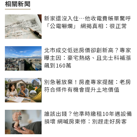
相關新聞
新家還沒入住…他收電費帳單驚呼
「公電嚇爛」 網揭真相：很正常
北市成交低迷房價卻創新高？專家
曝主因：豪宅熱絡、且北士科補漲
飆到160萬
別急著放棄！房產專家提醒：老房
符合條件有機會提升土地價值
誰該出錢？他準時繳租10年遇設備
損壞 網喊房東修：別趕走好房客