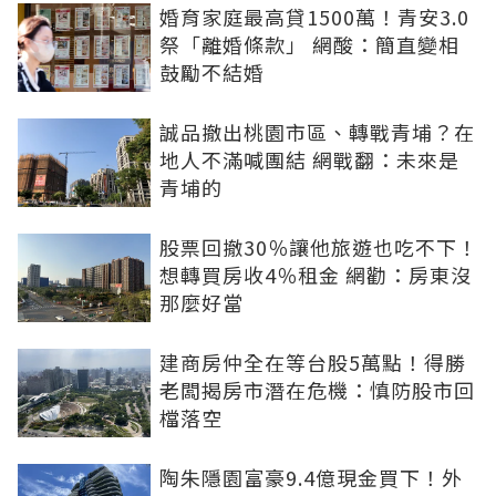
婚育家庭最高貸1500萬！青安3.0
祭「離婚條款」 網酸：簡直變相
鼓勵不結婚
誠品撤出桃園市區、轉戰青埔？在
地人不滿喊團結 網戰翻：未來是
青埔的
股票回撤30％讓他旅遊也吃不下！
想轉買房收4％租金 網勸：房東沒
那麼好當
建商房仲全在等台股5萬點！得勝
老闆揭房市潛在危機：慎防股市回
檔落空
陶朱隱園富豪9.4億現金買下！外