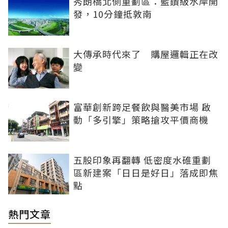
秀朗橋北側重劃區：藍鑽級水岸開
發，10分鐘抵敦南
大傳承時代來了 購屋邏輯正在改
變
富華創新跨足餐飲與醫美市場 啟
動「多引擎」策略搶攻平價商機
五股印象再翻轉 低密度水碓重劃
區新建案「日日是好日」落成即焦
點
熱門文章