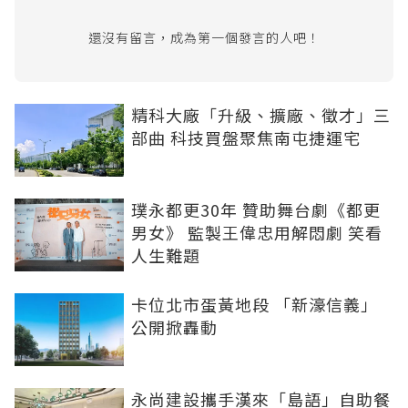
還沒有留言，成為第一個發言的人吧！
精科大廠「升級、擴廠、徵才」三
部曲 科技買盤聚焦南屯捷運宅
璞永都更30年 贊助舞台劇《都更
男女》 監製王偉忠用解悶劇 笑看
人生難題
卡位北市蛋黃地段 「新濠信義」
公開掀轟動
永尚建設攜手漢來「島語」自助餐