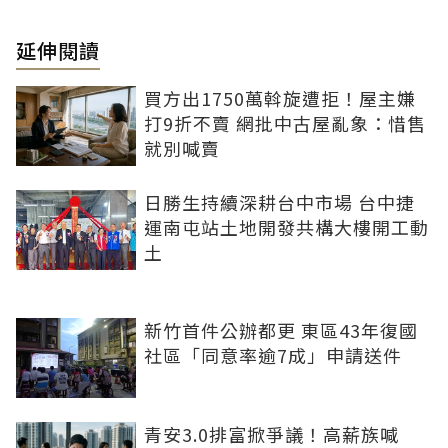
延伸閱讀
買方出1750萬斡旋遭拒！屋主嫌
打9折不賣 網批中古屋亂象：惜售
就別喊賣
日勝生持續深耕台中市場 台中捷
運南屯站土地開發共構大樓開工動
土
新竹首件公辦都更 東區43年復國
社區「同意率逾7成」申請送件
青安3.0排富掀爭議！高薪族喊