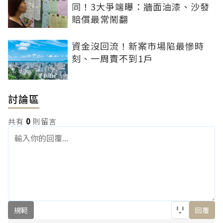
同！3大爭端曝：牆面油漆、沙發
賠償最常鬧翻
資金沒回流！新案市場陷最慘時
刻、一周賣不到1戶
討論區
共有
0
則留言
規範
回覆