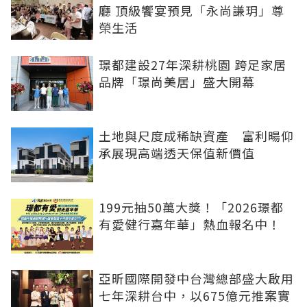
廳 頂級饗宴預見「永尚謙玥」尊
榮生活
璟都建設27年深耕桃園 跨足家居
品牌「璟尚美居」盛大開幕
土地與尺度成稀缺資產 富利暘仰
承展現高端透天保值新價值
199元抽50萬大獎！「2026璟都
有愛健行嘉年華」熱血報名中！
亞昕國際開發中台灣總部盛大啟用
七年深耕台中，以675億元推案實