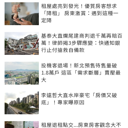
租屋處亮到發光！優質房客想求
「降租」 房東激賞：遇到這種一
定降
基泰大直爛尾建商判退千萬再賠百
萬！律師揭3步驟應變：快通知銀
行止付搶救自備款
投機客退場！新北預售待售量破
1.8萬戶 這區「需求斷層」賣壓最
大
李遠哲大直水岸豪宅「房價又破
底」！專家曝原因
租屋退租點交...房東房客觀念大不