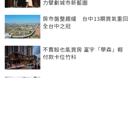
力擘劃城市新藍圖
房市盤整趨緩 台中13期買氣重回
全台中之冠
不賣股也能買房 富宇「學森」輕
付款卡位竹科
全球頂奢品牌，為何集體押注溫哥
華西區？ 從 Oakridge Park 看溫
哥華西區的資產價值
2房2衛智慧輕裝修！ 宜園之青大
雅登場，高坪效質感宅首選