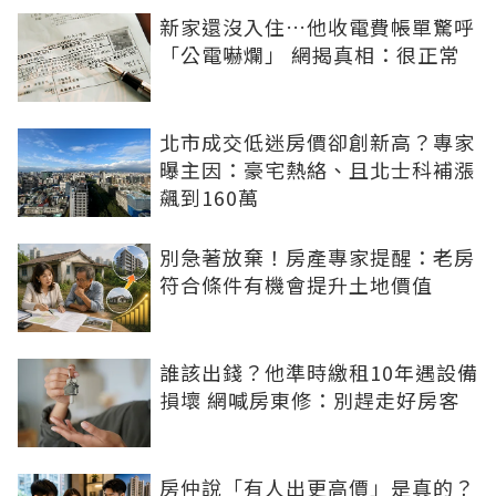
新家還沒入住…他收電費帳單驚呼
「公電嚇爛」 網揭真相：很正常
北市成交低迷房價卻創新高？專家
曝主因：豪宅熱絡、且北士科補漲
飆到160萬
別急著放棄！房產專家提醒：老房
符合條件有機會提升土地價值
誰該出錢？他準時繳租10年遇設備
損壞 網喊房東修：別趕走好房客
房仲說「有人出更高價」是真的？