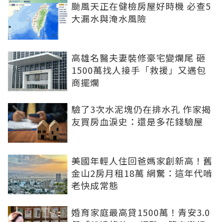
颱風天正在健檢房屋好時機 必查5
大漏水與淹水風險
高雄名醫夫妻裝修豪宅變爛尾 砸
1500萬找人接手「救援」又遇包
商擺爛
驗了3次水泥塊仍在排水孔 作家揭
友買房血淚史：還是多花錢驗屋
美國年輕人住回爸媽家創新高！舊
金山2房月租18萬 網驚：這年代啃
老快成常態
婚育家庭最高貸1500萬！青安3.0