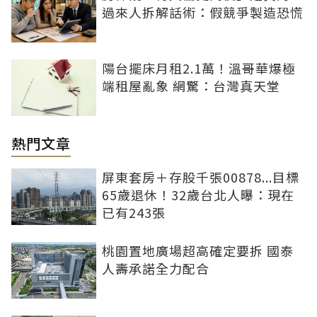
過來人拆解話術：假競爭製造恐慌
陽台擺床月租2.1萬！溫哥華爆極
端租屋亂象 網驚：台灣真天堂
熱門文章
屏東套房＋存股千張00878...目標
65歲退休！32歲台北人曝：現在
已有243張
桃園置地廣場超高確定要拆 國泰
人壽承諾全力配合