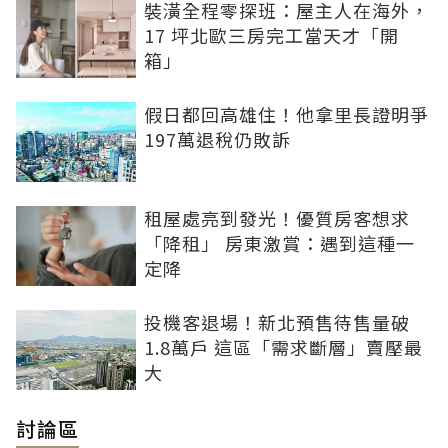
裝潢全程零探班：屋主人在海外，
17 坪北歐三房完工當天才「開
箱」
假日都回高雄住！他拿里長證明爭
197萬退稅仍敗訴
租屋處亮到發光！優質房客想求
「降租」 房東激賞：遇到這種一
定降
投機客退場！新北預售待售量破
1.8萬戶 這區「需求斷層」賣壓最
大
討論區