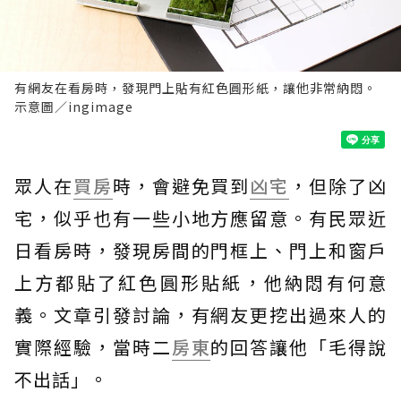
有網友在看房時，發現門上貼有紅色圓形紙，讓他非常納悶。
示意圖／ingimage
眾人在
買房
時，會避免買到
凶宅
，但除了凶
宅，似乎也有一些小地方應留意。有民眾近
日看房時，發現房間的門框上、門上和窗戶
上方都貼了紅色圓形貼紙，他納悶有何意
義。文章引發討論，有網友更挖出過來人的
實際經驗，當時二
房東
的回答讓他「毛得說
不出話」。