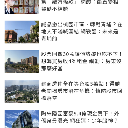
祭「離婚條款」 網酸：簡直變相
鼓勵不結婚
誠品撤出桃園市區、轉戰青埔？在
地人不滿喊團結 網戰翻：未來是
青埔的
股票回撤30％讓他旅遊也吃不下！
想轉買房收4％租金 網勸：房東沒
那麼好當
建商房仲全在等台股5萬點！得勝
老闆揭房市潛在危機：慎防股市回
檔落空
陶朱隱園富豪9.4億現金買下！外
僑身分曝光 網狂猜：少年股神？