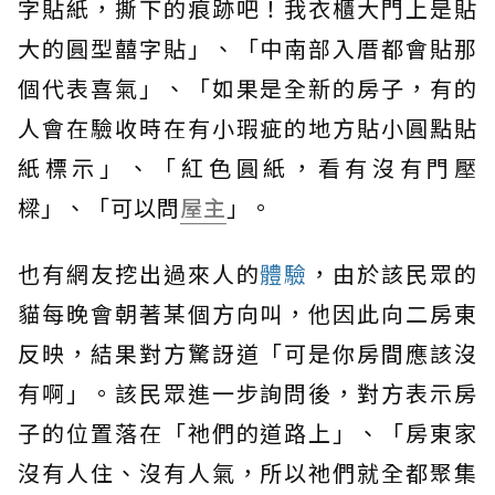
字貼紙，撕下的痕跡吧！我衣櫃大門上是貼
大的圓型囍字貼」、「中南部入厝都會貼那
個代表喜氣」、「如果是全新的房子，有的
人會在驗收時在有小瑕疵的地方貼小圓點貼
紙標示」、「紅色圓紙，看有沒有門壓
樑」、「可以問
屋主
」。
也有網友挖出過來人的
體驗
，由於該民眾的
貓每晚會朝著某個方向叫，他因此向二房東
反映，結果對方驚訝道「可是你房間應該沒
有啊」。該民眾進一步詢問後，對方表示房
子的位置落在「祂們的道路上」、「房東家
沒有人住、沒有人氣，所以祂們就全都聚集